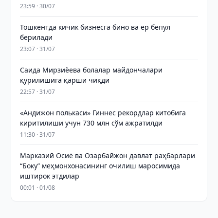
23:59 · 30/07
Тошкентда кичик бизнесга бино ва ер бепул
берилади
23:07 · 31/07
Саида Мирзиёева болалар майдончалари
қурилишига қарши чиқди
22:57 · 31/07
«Андижон полькаси» Гиннес рекордлар китобига
киритилиши учун 730 млн сўм ажратилди
11:30 · 31/07
Марказий Осиё ва Озарбайжон давлат раҳбарлари
“Боку” меҳмонхонасининг очилиш маросимида
иштирок этдилар
00:01 · 01/08