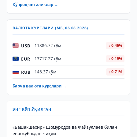
Кўпроқ янгиликлар →
ВАЛЮТА КУРСЛАРИ (МБ, 06.08.2026)
USD
11886.72 сўм
↓ 0.46%
EUR
13717.27 сўм
↓ 0.19%
RUB
146.37 сўм
↓ 0.71%
Барча валюта курслари →
ЭНГ КЎП ЎҚИЛГАН
«Башакшехир» Шомуродов ва Файзуллаев билан
еврокубокдан чиқди