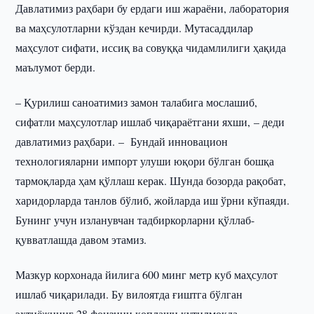
Давлатимиз раҳбари бу ердаги иш жараёни, лаборатория
ва маҳсулотларни кўздан кечирди. Мутасаддилар
маҳсулот сифати, иссиқ ва совуққа чидамлилиги ҳақида
маълумот берди.
– Қурилиш саноатимиз замон талабига мослашиб,
сифатли маҳсулотлар ишлаб чиқараётгани яхши, – деди
давлатимиз раҳбари. – Бундай инновацион
технологияларни импорт улуши юқори бўлган бошқа
тармоқларда ҳам қўллаш керак. Шунда бозорда рақобат,
харидорларда танлов бўлиб, жойларда иш ўрни кўпаяди.
Бунинг учун изланувчан тадбиркорларни қўллаб-
қувватлашда давом этамиз.
Мазкур корхонада йилига 600 минг метр куб маҳсулот
ишлаб чиқарилади. Бу вилоятда ғиштга бўлган
эҳтиёжнинг 28 фоизини қоплаши кутилмоқда.