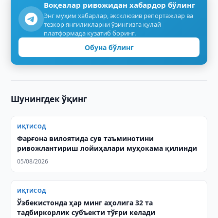
Воқеалар ривожидан хабардор бўлинг
Энг муҳим хабарлар, эксклюзив репортажлар ва
тезкор янгиликларни ўзингизга қулай
платформада кузатиб боринг.
Обуна бўлинг
Шунингдек ўқинг
ИҚТИСОД
Фарғона вилоятида сув таъминотини
ривожлантириш лойиҳалари муҳокама қилинди
05/08/2026
ИҚТИСОД
Ўзбекистонда ҳар минг аҳолига 32 та
тадбиркорлик субъекти тўғри келади