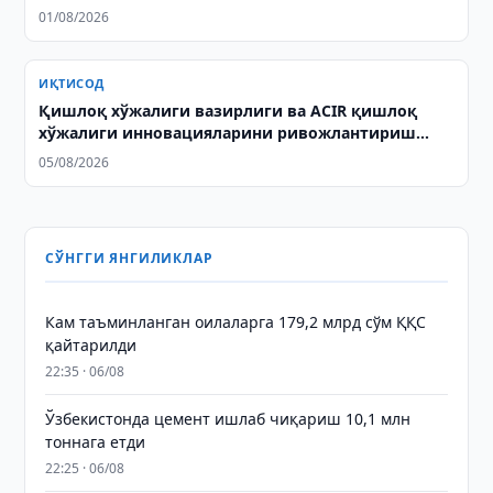
01/08/2026
ИҚТИСОД
Қишлоқ хўжалиги вазирлиги ва ACIR қишлоқ
хўжалиги инновацияларини ривожлантириш
масалаларини муҳокама қилишди
05/08/2026
СЎНГГИ ЯНГИЛИКЛАР
Кам таъминланган оилаларга 179,2 млрд сўм ҚҚС
қайтарилди
22:35 · 06/08
Ўзбекистонда цемент ишлаб чиқариш 10,1 млн
тоннага етди
22:25 · 06/08