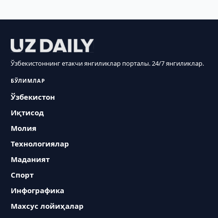
Ўзбекистоннинг етакчи янгиликлар порталы. 24/7 янгиликлар.
БЎЛИМЛАР
Ўзбекистон
Иқтисод
Молия
Технологиялар
Маданият
Спорт
Инфографика
Махсус лойиҳалар