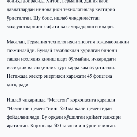
лойиҳа доирасида Хитой, Германия, Дания каби
давлатлардан инновацион технологиялар келтириб
ўрнатилган. Шу боис, ишлаб чиқарилаётган
маҳсулотларнинг сифати ва самарадорлиги юқори.
Масалан, Германия технологияси энергия тежамкорликни
таъминлайди. Бундай газоблокдан қурилган бинони
ташқи изоляция қилиш шарт бўлмайди, ичкаридаги
иссиқлик ва салқинлик тўрт карра кам йўқотилади.
Натижада электр энергияси харажати 45 фоизгача
қисқаради.
Ишлаб чиқаришда “Мегатон” корхонасига қарашли
“Наманган цемент”нинг 550 маркали цементидан
фойдаланилади. Бу орқали қўшилган қиймат занжири
яратилган. Корхонада 500 та янги иш ўрни очилган.