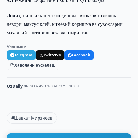
Лойиҳанинг иккинчи босқичида автоклав газоблок
девори, махсус клей, кимёвий қоришма ва сувоқларни
маҳаллийлаштириш режалаштирилган.
Улашиш:
Telegram
Twitter/X
Facebook
Ҳаволани нусхалаш
UzDaily
·
👁 283 views
·
16.09.2025 · 16:03
#Шавкат Мирзиёев