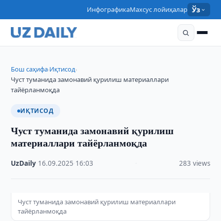
Инфографика
Махсус лойиҳалар
Ўз
Бош саҳифа
Иқтисод
›
›
Чуст туманида замонавий қурилиш материаллари
тайёрланмоқда
ИҚТИСОД
Чуст туманида замонавий қурилиш
материаллари тайёрланмоқда
UzDaily
·
16.09.2025
·
16:03
·
283 views
Чуст туманида замонавий қурилиш материаллари
тайёрланмоқда