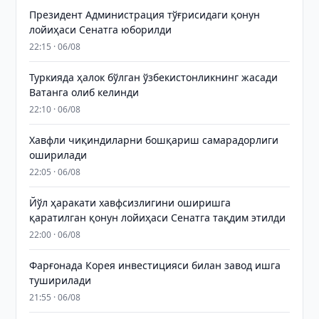
Президент Администрация тўғрисидаги қонун
лойиҳаси Сенатга юборилди
22:15 · 06/08
Туркияда ҳалок бўлган ўзбекистонликнинг жасади
Ватанга олиб келинди
22:10 · 06/08
Хавфли чиқиндиларни бошқариш самарадорлиги
оширилади
22:05 · 06/08
Йўл ҳаракати хавфсизлигини оширишга
қаратилган қонун лойиҳаси Сенатга тақдим этилди
22:00 · 06/08
Фарғонада Корея инвестицияси билан завод ишга
туширилади
21:55 · 06/08