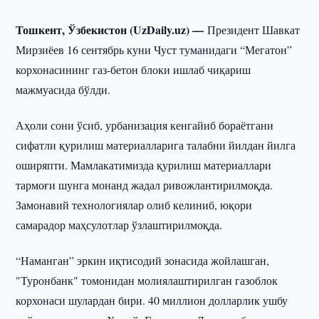
Тошкент, Ўзбекистон (UzDaily.uz) —
Президент Шавкат
Мирзиёев 16 сентябрь куни Чуст туманидаги “Мегатон”
корхонасининг газ-бетон блоки ишлаб чиқариш
мажмуасида бўлди.
Аҳоли сони ўсиб, урбанизация кенгайиб бораётгани
сифатли қурилиш материалларига талабни йилдан йилга
оширяпти. Мамлакатимизда қурилиш материаллари
тармоғи шунга монанд жадал ривожлантирилмоқда.
Замонавий технологиялар олиб келиниб, юқори
самарадор маҳсулотлар ўзлаштирилмоқда.
“Наманган” эркин иқтисодий зонасида жойлашган,
"Туронбанк" томонидан молиялаштирилган газоблок
корхонаси шулардан бири. 40 миллион долларлик ушбу