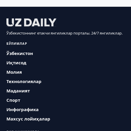
Ўзбекистоннинг етакчи янгиликлар порталы. 24/7 янгиликлар.
БЎЛИМЛАР
Ўзбекистон
Иқтисод
Молия
Технологиялар
Маданият
Спорт
Инфографика
Махсус лойиҳалар