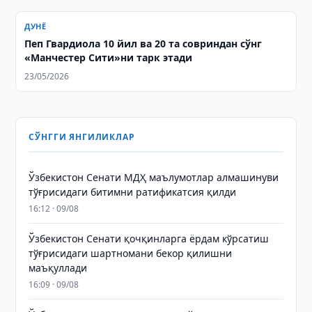
ДУНЁ
Пеп Гвардиола 10 йил ва 20 та совриндан сўнг
«Манчестер Сити»ни тарк этади
23/05/2026
СЎНГГИ ЯНГИЛИКЛАР
Ўзбекистон Сенати МДҲ маълумотлар алмашинуви
тўғрисидаги битимни ратификатсия қилди
16:12 · 09/08
Ўзбекистон Сенати қочқинларга ёрдам кўрсатиш
тўғрисидаги шартномани бекор қилишни
маъқуллади
16:09 · 09/08