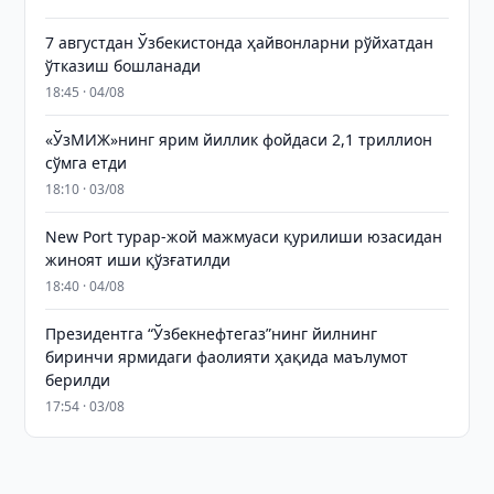
7 августдан Ўзбекистонда ҳайвонларни рўйхатдан
ўтказиш бошланади
18:45 · 04/08
«ЎзМИЖ»нинг ярим йиллик фойдаси 2,1 триллион
сўмга етди
18:10 · 03/08
New Port турар-жой мажмуаси қурилиши юзасидан
жиноят иши қўзғатилди
18:40 · 04/08
Президентга “Ўзбекнефтегаз”нинг йилнинг
биринчи ярмидаги фаолияти ҳақида маълумот
берилди
17:54 · 03/08