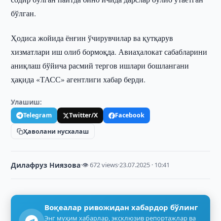
бўлган.
Ҳодиса жойида ёнғин ўчирувчилар ва қутқарув
хизматлари иш олиб бормоқда. Авиаҳалокат сабабларини
аниқлаш бўйича расмий тергов ишлари бошлангани
ҳақида «ТАСС» агентлиги хабар берди.
Улашиш:
Telegram
Twitter/X
Facebook
Ҳаволани нусхалаш
Дилафруз Ниязова
·
👁 672 views
·
23.07.2025 · 10:41
Воқеалар ривожидан хабардор бўлинг
Энг муҳим хабарлар, эксклюзив репортажлар ва