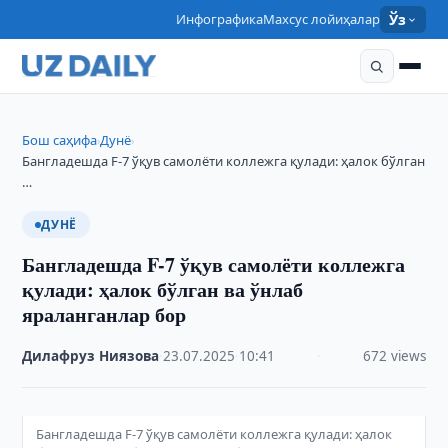
Инфографика
Махсус лойиҳалар
Ўз
Бош саҳифа
Дунё
›
›
Бангладешда F-7 ўқув самолёти коллежга қулади: ҳалок бўлган
…
ДУНЁ
Бангладешда F-7 ўқув самолёти коллежга
қулади: ҳалок бўлган ва ўнлаб
яраланганлар бор
Дилафруз Ниязова
·
23.07.2025
·
10:41
·
672 views
Бангладешда F-7 ўқув самолёти коллежга қулади: ҳалок