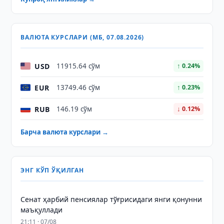
ВАЛЮТА КУРСЛАРИ (МБ, 07.08.2026)
USD
11915.64 сўм
↑ 0.24%
EUR
13749.46 сўм
↑ 0.23%
RUB
146.19 сўм
↓ 0.12%
Барча валюта курслари →
ЭНГ КЎП ЎҚИЛГАН
Сенат ҳарбий пенсиялар тўғрисидаги янги қонунни
маъқуллади
21:11 · 07/08