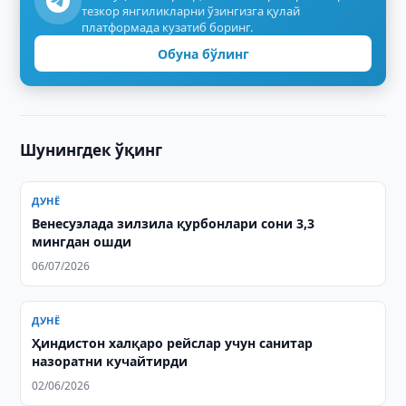
тезкор янгиликларни ўзингизга қулай
платформада кузатиб боринг.
Обуна бўлинг
Шунингдек ўқинг
ДУНЁ
Венесуэлада зилзила қурбонлари сони 3,3
мингдан ошди
06/07/2026
ДУНЁ
Ҳиндистон халқаро рейслар учун санитар
назоратни кучайтирди
02/06/2026