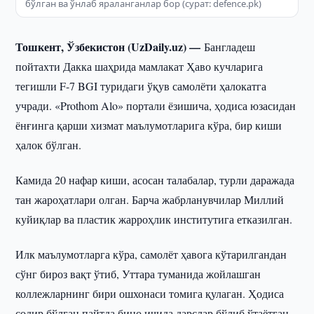
бўлган ва ўнлаб яраланганлар бор (сурат: defence.pk)
Тошкент, Ўзбекистон (UzDaily.uz) —
Бангладеш
пойтахти Дакка шаҳрида мамлакат Ҳаво кучларига
тегишли F-7 BGI туридаги ўқув самолёти ҳалокатга
учради. «Prothom Alo» портали ёзишича, ҳодиса юзасидан
ёнғинга қарши хизмат маълумотларига кўра, бир киши
ҳалок бўлган.
Камида 20 нафар киши, асосан талабалар, турли даражада
тан жароҳатлари олган. Барча жабрланувчилар Миллий
куйиқлар ва пластик жарроҳлик институтига етказилган.
Илк маълумотларга кўра, самолёт ҳавога кўтарилгандан
сўнг бироз вақт ўтиб, Уттара туманида жойлашган
коллежларнинг бири ошхонаси томига қулаган. Ҳодиса
содир бўлган пайтда бино ичида дарслар бўлиб ўтаётган