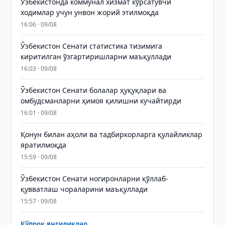
Ўзбекистонда коммунал хизмат кўрсатувчи
ходимлар учун унвон жорий этилмоқда
16:06 · 09/08
Ўзбекистон Сенати статистика тизимига
киритилган ўзгартиришларни маъқуллади
16:03 · 09/08
Ўзбекистон Сенати болалар ҳуқуқлари ва
омбудсманларни ҳимоя қилишни кучайтирди
16:01 · 09/08
Қонун билан аҳоли ва тадбиркорларга қулайликлар
яратилмоқда
15:59 · 09/08
Ўзбекистон Сенати ногиронларни қўллаб-
қувватлаш чораларини маъқуллади
15:57 · 09/08
Кўпроқ янгиликлар →