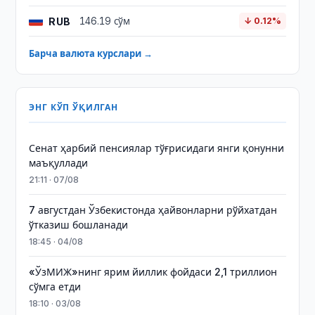
RUB
146.19 сўм
↓ 0.12%
Барча валюта курслари →
ЭНГ КЎП ЎҚИЛГАН
Сенат ҳарбий пенсиялар тўғрисидаги янги қонунни
маъқуллади
21:11 · 07/08
7 августдан Ўзбекистонда ҳайвонларни рўйхатдан
ўтказиш бошланади
18:45 · 04/08
«ЎзМИЖ»нинг ярим йиллик фойдаси 2,1 триллион
сўмга етди
18:10 · 03/08