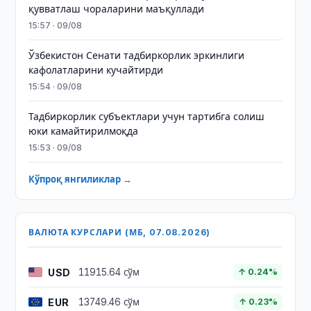
қувватлаш чораларини маъқуллади
15:57 · 09/08
Ўзбекистон Сенати тадбиркорлик эркинлиги
кафолатларини кучайтирди
15:54 · 09/08
Тадбиркорлик субъектлари учун тартибга солиш
юки камайтирилмоқда
15:53 · 09/08
Кўпроқ янгиликлар →
ВАЛЮТА КУРСЛАРИ (МБ, 07.08.2026)
USD
11915.64 сўм
↑ 0.24%
EUR
13749.46 сўм
↑ 0.23%