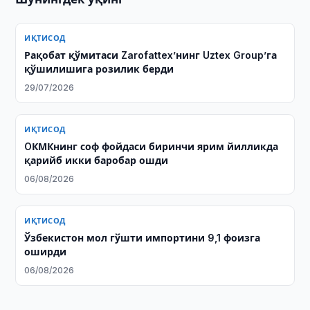
ИҚТИСОД
Рақобат қўмитаси Zarofattex’нинг Uztex Group’га
қўшилишига розилик берди
29/07/2026
ИҚТИСОД
OКМКнинг соф фойдаси биринчи ярим йилликда
қарийб икки баробар ошди
06/08/2026
ИҚТИСОД
Ўзбекистон мол гўшти импортини 9,1 фоизга
оширди
06/08/2026