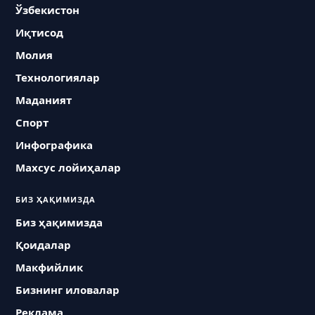
Ўзбекистон
Иқтисод
Молия
Технологиялар
Маданият
Спорт
Инфографика
Махсус лойиҳалар
БИЗ ҲАҚИМИЗДА
Биз ҳақимизда
Қоидалар
Макфийлик
Бизнинг иловалар
Реклама