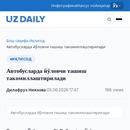
Инфографика
Махсус лойиҳалар
Ўз
Бош саҳифа
Иқтисод
›
›
Автобусларда йўловчи ташиш такомиллаштирилади
ИҚТИСОД
Автобусларда йўловчи ташиш
такомиллаштирилади
Дилафруз Ниязова
·
05.06.2026
·
17:47
·
198 views
Автобусларда йўловчи ташиш такомиллаштирилади