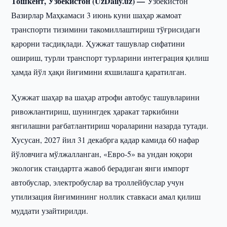
Тошкент, Ўзбекистон (UzDaily.uz) —
Ўзбекистон
Вазирлар Маҳкамаси 3 июнь куни шаҳар жамоат
транспорти тизимини такомиллаштириш тўғрисидаги
қарорни тасдиқлади. Ҳужжат ташувлар сифатини
ошириш, турли транспорт турларини интеграция қилиш
ҳамда йўл ҳақи йиғимини яхшилашга қаратилган.
Ҳужжат шаҳар ва шаҳар атрофи автобус ташувларини
ривожлантириш, шунингдек ҳаракат таркибини
янгилашни рағбатлантириш чораларини назарда тутади.
Хусусан, 2027 йил 31 декабрга қадар камида 60 нафар
йўловчига мўлжалланган, «Евро-5» ва ундан юқори
экологик стандартга жавоб берадиган янги импорт
автобуслар, электробуслар ва троллейбуслар учун
утилизация йиғимининг ноллик ставкаси амал қилиш
муддати узайтирилди.