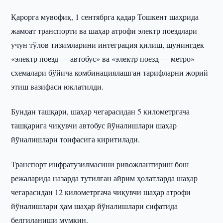
Қарорга мувофиқ, 1 сентябрга қадар Тошкент шаҳрида
жамоат транспорти ва шаҳар атрофи электр поездлари
учун тўлов тизимларини интеграция қилиш, шунингдек
«электр поезд — автобус» ва «электр поезд — метро»
схемалари бўйича комбинациялашган тарифларни жорий
этиш вазифаси юклатилди.
Бундан ташқари, шаҳар чегарасидан 5 километргача
ташқарига чиқувчи автобус йўналишлари шаҳар
йўналишлари тоифасига киритилади.
Транспорт инфратузилмасини ривожлантириш бош
режаларида назарда тутилган айрим ҳолатларда шаҳар
чегарасидан 12 километргача чиқувчи шаҳар атрофи
йўналишлари ҳам шаҳар йўналишлари сифатида
белгиланиши мумкин.