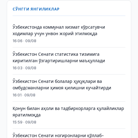
СЎНГГИ ЯНГИЛИКЛАР
Ўзбекистонда коммунал хизмат кўрсатувчи
ходимлар учун унвон жорий этилмоқда
16:06 · 09/08
Ўзбекистон Сенати статистика тизимига
киритилган ўзгартиришларни маъқуллади
16:03 · 09/08
Ўзбекистон Сенати болалар ҳуқуқлари ва
омбудсманларни ҳимоя қилишни кучайтирди
16:01 · 09/08
Қонун билан аҳоли ва тадбиркорларга қулайликлар
яратилмоқда
15:59 · 09/08
Ўзбекистон Сенати ногиронларни қўллаб-