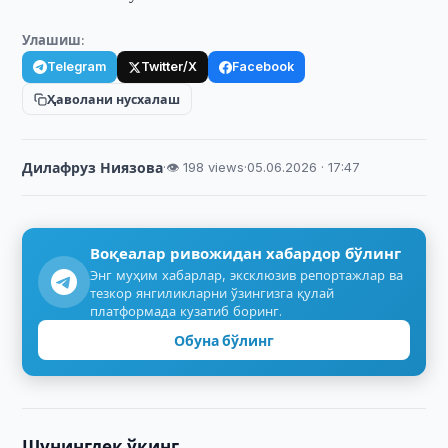
Улашиш:
Telegram
Twitter/X
Facebook
Ҳаволани нусхалаш
Дилафруз Ниязова
·
👁 198 views
·
05.06.2026 · 17:47
Воқеалар ривожидан хабардор бўлинг
Энг муҳим хабарлар, эксклюзив репортажлар ва
тезкор янгиликларни ўзингизга қулай
платформада кузатиб боринг.
Обуна бўлинг
Шунингдек ўқинг