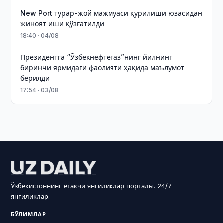
New Port турар-жой мажмуаси қурилиши юзасидан
жиноят иши қўзғатилди
18:40 · 04/08
Президентга “Ўзбекнефтегаз”нинг йилнинг
биринчи ярмидаги фаолияти ҳақида маълумот
берилди
17:54 · 03/08
Ўзбекистоннинг етакчи янгиликлар порталы. 24/7
янгиликлар.
БЎЛИМЛАР