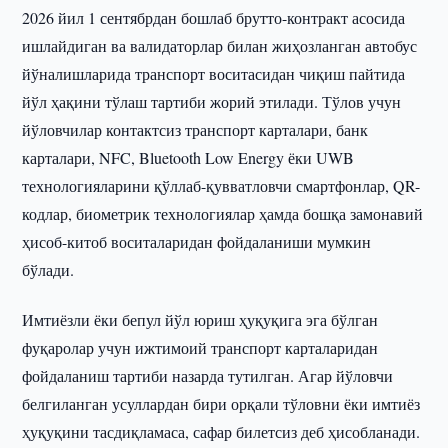
2026 йил 1 сентябрдан бошлаб брутто-контракт асосида
ишлайдиган ва валидаторлар билан жиҳозланган автобус
йўналишларида транспорт воситасидан чиқиш пайтида
йўл ҳақини тўлаш тартиби жорий этилади. Тўлов учун
йўловчилар контактсиз транспорт карталари, банк
карталари, NFC, Bluetooth Low Energy ёки UWB
технологияларини қўллаб-қувватловчи смартфонлар, QR-
кодлар, биометрик технологиялар ҳамда бошқа замонавий
ҳисоб-китоб воситаларидан фойдаланиши мумкин
бўлади.
Имтиёзли ёки бепул йўл юриш ҳуқуқига эга бўлган
фуқаролар учун ижтимоий транспорт карталаридан
фойдаланиш тартиби назарда тутилган. Агар йўловчи
белгиланган усуллардан бири орқали тўловни ёки имтиёз
ҳуқуқини тасдиқламаса, сафар билетсиз деб ҳисобланади.