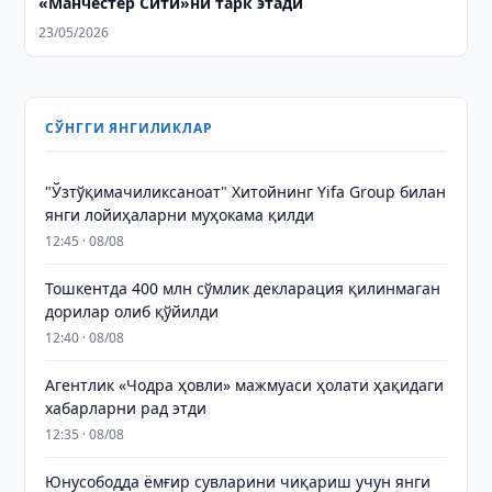
«Манчестер Сити»ни тарк этади
23/05/2026
СЎНГГИ ЯНГИЛИКЛАР
"Ўзтўқимачиликсаноат" Хитойнинг Yifa Group билан
янги лойиҳаларни муҳокама қилди
12:45 · 08/08
Тошкентда 400 млн сўмлик декларация қилинмаган
дорилар олиб қўйилди
12:40 · 08/08
Агентлик «Чодра ҳовли» мажмуаси ҳолати ҳақидаги
хабарларни рад этди
12:35 · 08/08
Юнусободда ёмғир сувларини чиқариш учун янги