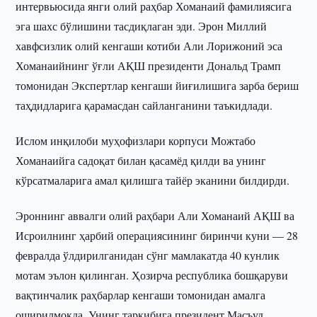
интервьюсида янги олий раҳбар Хоманаий фамилиясига
эга шахс бўлишини тасдиқлаган эди. Эрон Миллий
хавфсизлик олий кенгаши котиби Али Лорижоний эса
Хоманаийнинг ўғли АҚШ президенти Дональд Трамп
томонидан Экспертлар кенгаши йиғилишига зарба бериш
таҳдидларига қарамасдан сайланганини таъкидлади.
Ислом инқилоби муҳофизлари корпуси Можтабо
Хоманаийга садоқат билан қасамёд қилди ва унинг
кўрсатмаларига амал қилишга тайёр эканини билдирди.
Эроннинг аввалги олий раҳбари Али Хоманаий АҚШ ва
Исроилнинг ҳарбий операциясининг биринчи куни — 28
февралда ўлдирилганидан сўнг мамлакатда 40 кунлик
мотам эълон қилинган. Ҳозирча республика бошқаруви
вақтинчалик раҳбарлар кенгаши томонидан амалга
оширилмоқда. Унинг таркибига президент Масъуд