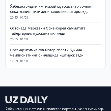
Ўзбекистондаги ижтимоий муассасалар соғлом
овқатланиш тизимини такомиллаштирмоқда
20:45 · 01/08
Остонада Марказий Осиё-Корея саммитига
тайёргарлик муҳокама қилинди
20:55 · 01/08
Президентимиз сув-мотор спорти бўйича
чемпионатнинг очилишида иштирок этди
19:59 · 01/08
Ўзбекистоннинг етакчи янгиликлар порталы. 24/7 янгиликлар.