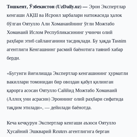
Тошкент, Ўзбекистон (UzDaily.uz) —
Эрон Экспертлар
кенгаши АҚШ ва Исроил зарбалари натижасида ҳалок
бўлган Oятулло Али Хоманаийнинг ўғли Можтабо
Хоманаий Ислом Республикасининг учинчи олий
раҳбари этиб сайланганини тасдиқлади. Бу ҳақда Tasnim
агентлиги Кенгашнинг расмий баёнотига таяниб хабар
берди.
«Бугунги йиғилишда Экспертлар кенгашининг ҳурматли
вакиллари томонидан бир овоздан қабул қилинган
қарорга асосан Oятулло Саййид Можтабо Хоманаий
(Аллоҳ уни асрасин) Эроннинг олий раҳбари сифатида
тақдим этилади», — дейилади баёнотда.
Кеча кечқурун Экспертлар кенгаши аъзоси Oятулло
Ҳусайний Эшкварий Reuters агентлигига берган