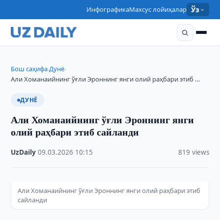
Инфографика
Махсус лойиҳалар
Ўз
Бош саҳифа
Дунё
›
›
Али Хоманаийнинг ўғли Эроннинг янги олий раҳбари этиб …
ДУНЁ
Али Хоманаийнинг ўғли Эроннинг янги
олий раҳбари этиб сайланди
UzDaily
·
09.03.2026
·
10:15
·
819 views
Али Хоманаийнинг ўғли Эроннинг янги олий раҳбари этиб
сайланди