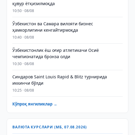
қувур ётқизилмоқда
10:50 · 08/08
Ўзбекистон ва Самара вилояти бизнес
ҳамкорлигини кенгайтирмоқда
10:40 · 08/08
Ўзбекистонлик ёш оғир атлетикачи Осиё
чемпионатида бронза олди
10:30 · 08/08
Синдаров Saint Louis Rapid & Blitz турнирида
иккинчи бўлди
10:25 · 08/08
Кўпроқ янгиликлар →
ВАЛЮТА КУРСЛАРИ (МБ, 07.08.2026)