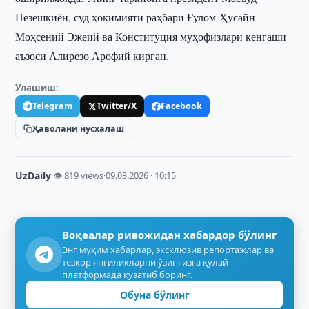
Пезешкиён, суд ҳокимияти раҳбари Ғулом-Ҳусайн
Моҳсений Эжеий ва Конституция муҳофизлари кенгаши
аъзоси Алирезо Арофий кирган.
Улашиш:
Telegram
Twitter/X
Facebook
Ҳаволани нусхалаш
UzDaily
·
👁 819 views
·
09.03.2026 · 10:15
Воқеалар ривожидан хабардор бўлинг
Энг муҳим хабарлар, эксклюзив репортажлар ва
тезкор янгиликларни ўзингизга қулай
платформада кузатиб боринг.
Обуна бўлинг