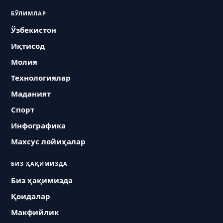
БЎЛИМЛАР
Ўзбекистон
Иқтисод
Молия
Технологиялар
Маданият
Спорт
Инфографика
Махсус лойиҳалар
БИЗ ҲАҚИМИЗДА
Биз ҳақимизда
Қоидалар
Макфийлик