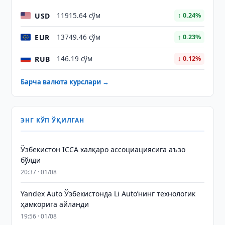
USD
11915.64 сўм
↑ 0.24%
EUR
13749.46 сўм
↑ 0.23%
RUB
146.19 сўм
↓ 0.12%
Барча валюта курслари →
ЭНГ КЎП ЎҚИЛГАН
Ўзбекистон ICCA халқаро ассоциациясига аъзо
бўлди
20:37 · 01/08
Yandex Auto Ўзбекистонда Li Auto’нинг технологик
ҳамкорига айланди
19:56 · 01/08