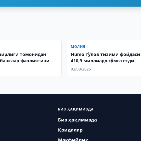
МОЛИЯ
зирлиги томонидан
Humo тўлов тизими фойдаси
банклар фаолиятини
410,9 миллиард сўмга етди
 солувчи норматив-
03/08/2026
ҳужжатлар давлат
ан ўтказилди
БИЗ ҲАҚИМИЗДА
Биз ҳақимизда
Қоидалар
Макфийлик