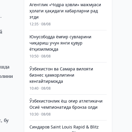
Агентлик «Чодра ҳовли» мажмуаси
ҳолати ҳақидаги хабарларни рад
.
этди
12:35 · 08/08
й
Юнусободда ёмғир сувларини
чиқариш учун янги қувур
ётқизилмоқда
10:50 · 08/08
ишда
Ўзбекистон ва Самара вилояти
ҳолини
бизнес ҳамкорлигини
кенгайтирмоқда
10:40 · 08/08
Ўзбекистонлик ёш оғир атлетикачи
Осиё чемпионатида бронза олди
10:30 · 08/08
, бу
Синдаров Saint Louis Rapid & Blitz