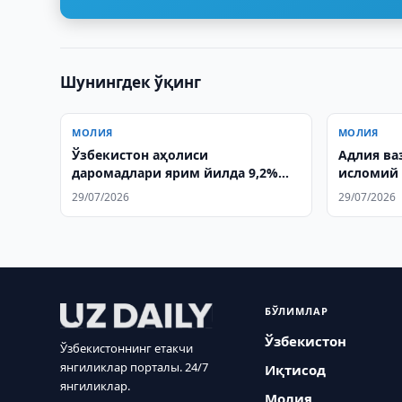
Шунингдек ўқинг
МОЛИЯ
МОЛИЯ
Ўзбекистон аҳолиси
Адлия ва
даромадлари ярим йилда 9,2%
исломий 
ошди
тартибга
29/07/2026
29/07/2026
ҳуқуқий 
рўйхатид
БЎЛИМЛАР
Ўзбекистон
Ўзбекистоннинг етакчи
янгиликлар порталы. 24/7
Иқтисод
янгиликлар.
Молия