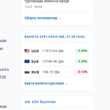
турнирида иккинчи бўлди
10:25 · 08/08
Кўпроқ янгиликлар →
б
ВАЛЮТА КУРСЛАРИ (МБ, 07.08.2026)
ади.
да
USD
11915.64 сўм
↑ 0.24%
EUR
13749.46 сўм
↑ 0.23%
хатга
RUB
146.19 сўм
↓ 0.12%
328
Барча валюта курслари →
ЭНГ КЎП ЎҚИЛГАН
сида