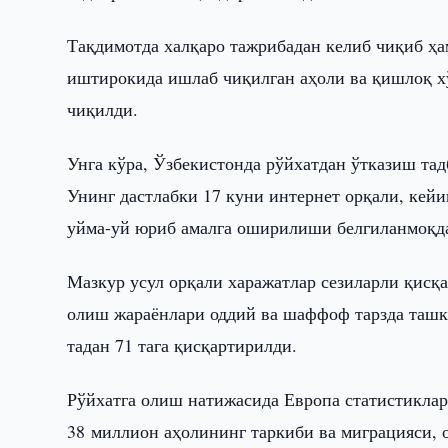
Тақдимотда халқаро тажрибадан келиб чиқиб 
иштирокида ишлаб чиқилган аҳоли ва қишлоқ х
чиқилди.
Унга кўра, Ўзбекистонда рўйхатдан ўтказиш тад
Унинг дастлабки 17 куни интернет орқали, кей
уйма-уй юриб амалга оширилиши белгиланмоқд
Мазкур усул орқали харажатлар сезиларли қисқа
олиш жараёнлари оддий ва шаффоф тарзда ташк
тадан 71 тага қисқартирилди.
Рўйхатга олиш натижасида Европа статистиклар
38 миллион аҳолининг таркиби ва миграцияси, 