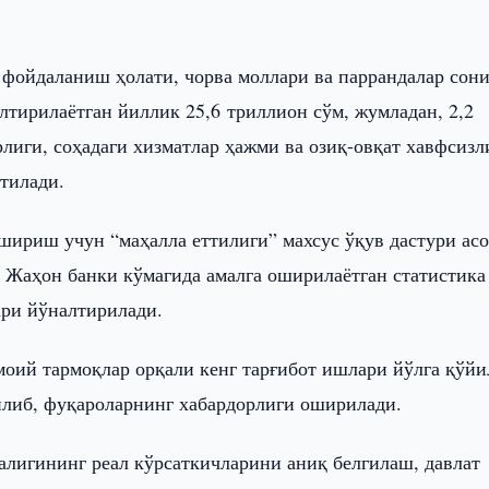
фойдаланиш ҳолати, чорва моллари ва паррандалар сон
лтирилаётган йиллик 25,6 триллион сўм, жумладан, 2,2
лиги, соҳадаги хизматлар ҳажми ва озиқ-овқат хавфсиз
тилади.
шириш учун “маҳалла еттилиги” махсус ўқув дастури ас
н Жаҳон банки кўмагида амалга оширилаётган статистика
ри йўналтирилади.
оий тармоқлар орқали кенг тарғибот ишлари йўлга қўйи
илиб, фуқароларнинг хабардорлиги оширилади.
алигининг реал кўрсаткичларини аниқ белгилаш, давлат