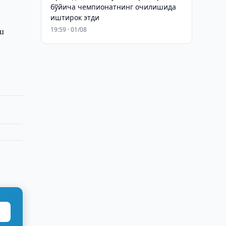
бўйича чемпионатнинг очилишида
иштирок этди
ш
19:59 · 01/08