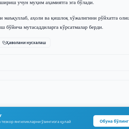
ошириш учун муҳим аҳамиятга эга бўлади.
и маъқуллаб, аҳоли ва қишлоқ хўжалигини рўйхатга оли
ш бўйича мутасаддиларга кўрсатмалар берди.
Ҳаволани нусхалаш
г
Обуна бўлинг
 тезкор янгиликларни ўзингизга қулай