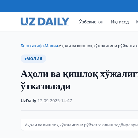
Ўзбекистон
Иқтисод
Бош саҳифа
Молия
Аҳоли ва қишлоқ хўжалигини рўйхатга 
›
›
МОЛИЯ
Аҳоли ва қишлоқ хўжалиг
ўтказилади
UzDaily
·
12.09.2025
·
14:47
Аҳоли ва қишлоқ хўжалигини рўйхатга олиш тадбирлари