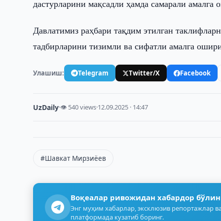
дастурларини мақсадли ҳамда самарали амалга 
Давлатимиз раҳбари тақдим этилган таклифларн
тадбирларини тизимли ва сифатли амалга ошири
Улашиш:
Telegram
Twitter/X
Facebook
UzDaily
·
👁 540 views
·
12.09.2025 · 14:47
#Шавкат Мирзиёев
Воқеалар ривожидан хабардор бўлин
Энг муҳим хабарлар, эксклюзив репортажлар ва
платформада кузатиб боринг.