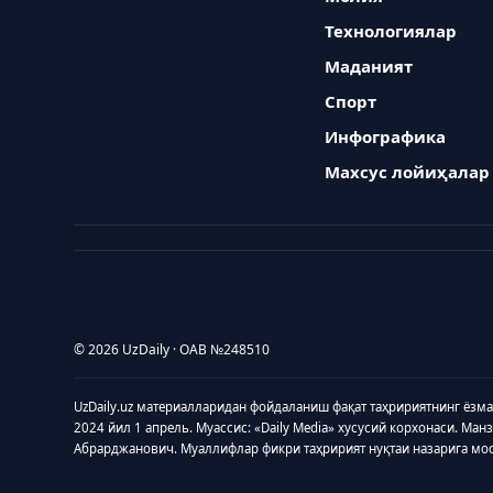
Технологиялар
Маданият
Спорт
Инфографика
Махсус лойиҳалар
© 2026 UzDaily · ОАВ №248510
UzDaily.uz материалларидан фойдаланиш фақат таҳририятнинг ёзм
2024 йил 1 апрель. Муассис: «Daily Media» хусусий корхонаси. Ман
Абрарджанович. Муаллифлар фикри таҳририят нуқтаи назарига мо