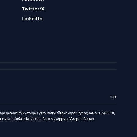
Twitter/X
LinkedIn
18+
ида давлат рўйхатидан ўтганлиги тўғрисидаги гувоҳнома №248510,
 почта: info@uzdaily.com. Бош муҳаррир: Умаров Анвар