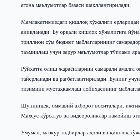
ягона маълумотлар базаси шакллантирилади.
Мамлакатимиздаги қишлоқ хўжалиги ерларидан 
аниқланади. Бу орқали қишлоқ хўжалигига йўна
триллион сўм бюджет маблағларининг самарадор
таъминлаш учун зарур маълумотлар тўплами яра
Рўйхатга олиш жараёнларини самарали амалга о
тайёрланади ва рағбатлантирилади. Бунинг учу
тизимини мустаҳкамлаш лойиҳасининг маблағла
Шунингдек, оммавий ахборот воситалари, ижтим
Махсус кўрсатув ва видеороликлар намойиш эт
Умуман, мазкур тадбирлар аҳоли ва қишлоқ хўж