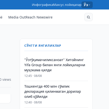
Инфографика
Махсус лойиҳалар
Ўз
нё
Media OutReach Newswire
СЎНГГИ ЯНГИЛИКЛАР
"Ўзтўқимачиликсаноат" Хитойнинг
Yifa Group билан янги лойиҳаларни
муҳокама қилди
12:45 · 08/08
0 views
Тошкентда 400 млн сўмлик
декларация қилинмаган дорилар
олиб қўйилди
12:40 · 08/08