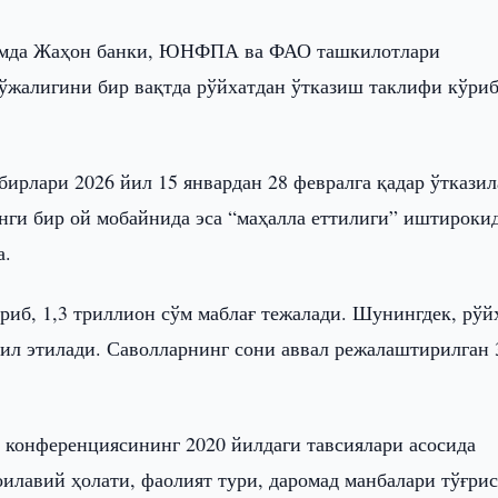
ҳамда Жаҳон банки, ЮНФПА ва ФАО ташкилотлари
ўжалигини бир вақтда рўйхатдан ўтказиш таклифи кўри
бирлари 2026 йил 15 январдан 28 февралга қадар ўтказил
инги бир ой мобайнида эса “маҳалла еттилиги” иштироки
а.
риб, 1,3 триллион сўм маблағ тежалади. Шунингдек, рўй
ил этилади. Саволларнинг сони аввал режалаштирилган 
 конференциясининг 2020 йилдаги тавсиялари асосида
оилавий ҳолати, фаолият тури, даромад манбалари тўғри