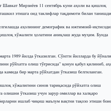
т Шавкат Мирзиёев 11 сентябрь куни аҳоли ва қишлоқ
ташкил этишга оид таклифлар тақдимоти билан танишди
лгилашда аҳолининг демографик ва ижтимоий-иқтисоди
 қишлоқ хўжалиги ҳолатини аниқлаш жуда муҳим. Бунда
арта 1989 йилда ўтказилган. Сўнгги йилларда бу йўнал
ини рўйхатга олиш тўғрисида” қонун қабул қилиниб, а
да камида бир марта рўйхатдан ўтказиш белгиланган.
қишлоқ хўжалигини синов тариқасида рўйхатга олиш
га олишни ўтказиш учун зарур омиллар ва халқаро
бирларни ишлаб чиқиш маълум вақтни тақозо этиши боис