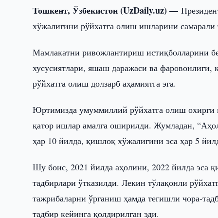
Тошкент, Ўзбекистон (UzDaily.uz) —
Президен
хўжалигини рўйхатга олиш ишларини самарали 
Мамлакатни ривожлантириш истиқболларини бе
хусусиятлари, яшаш даражаси ва фаровонлиги,
рўйхатга олиш долзарб аҳамиятга эга.
Юртимизда умуммиллий рўйхатга олиш охирги м
қатор ишлар амалга оширилди. Жумладан, “Аҳол
ҳар 10 йилда, қишлоқ хўжалигини эса ҳар 5 йил
Шу боис, 2021 йилда аҳолини, 2022 йилда эса 
тадбирлари ўтказилди. Лекин тўлақонли рўйхат
тажрибаларни ўрганиш ҳамда тегишли чора-тад
тадбир кейинга қолдирилган эди.