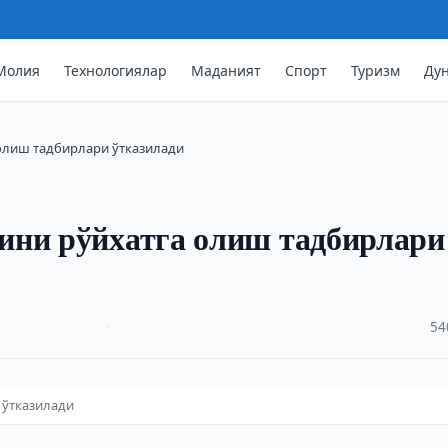
Молия
Технологиялар
Маданият
Спорт
Туризм
Ду
олиш тадбирлари ўтказилади
ини рўйхатга олиш тадбирлари
·
54
 ўтказилади