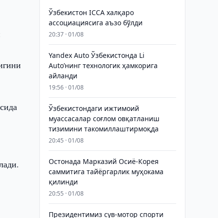
Ўзбекистон ICCA халқаро
ассоциациясига аъзо бўлди
и
20:37 · 01/08
Yandex Auto Ўзбекистонда Li
лигини
Auto’нинг технологик ҳамкорига
айланди
19:56 · 01/08
осида
Ўзбекистондаги ижтимоий
муассасалар соғлом овқатланиш
тизимини такомиллаштирмоқда
20:45 · 01/08
Остонада Марказий Осиё-Корея
лади.
саммитига тайёргарлик муҳокама
қилинди
20:55 · 01/08
Президентимиз сув-мотор спорти