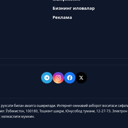
Бизнинг иловалар
Реклама
а рухсати билан амалга оширилади. Интернет-оммавий ахборот воситаси сифат
зил: Ўзбекистон, 100180, Тошкент шаҳри, Юнусобод тумани, 12-27-73. Электрон
с келмаслиги мумкин.