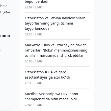
bepul beriladi
 bola
23:07 · 31/07
aniya
Oʻzbekiston va Latviya haydovchilarni
tayyorlashning yangi tizimini
tayyorlamoqda
uammo
09:30 · 31/07
Markaziy Osiyo va Ozarbayjon davlat
i
rahbarlari “Boku” mehmonxonasining
ochilish marosimida ishtirok etdilar
00:00 · 01/08
O‘zbekiston ICCA xalqaro
assotsiatsiyasiga aʼzo bo‘ldi
20:38 · 01/08
Muxlisa Masharipova U17 jahon
chempionatida oltin medal oldi
23:45 · 31/07