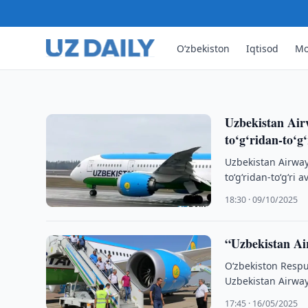
Uzbekistan Airways 27 maydan Toshkent–Guanchjou 
qo‘yadi. Bu aloqalar va sayohat imkoniyatlarini ken
O‘zbekiston
Iqtisod
Mo
17:30 · 30/04/2026
Uzbekistan Air
to‘g‘ridan-to‘g
Uzbekistan Airway
to‘g‘ridan-to‘g‘ri 
18:30 · 09/10/2025
“Uzbekistan Air
O‘zbekiston Respu
Uzbekistan Airways 
17:45 · 16/05/2025