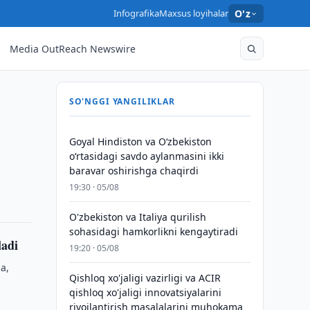
Infografika
Maxsus loyihalar
O'z
Media OutReach Newswire
SO'NGGI YANGILIKLAR
Goyal Hindiston va Oʻzbekiston
oʻrtasidagi savdo aylanmasini ikki
baravar oshirishga chaqirdi
19:30 · 05/08
O'zbekiston va Italiya qurilish
sohasidagi hamkorlikni kengaytiradi
ladi
19:20 · 05/08
a,
Qishloq xo'jaligi vazirligi va ACIR
qishloq xo'jaligi innovatsiyalarini
rivojlantirish masalalarini muhokama