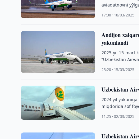
aviaqatnovni yӯlga
17:30 · 18/03/2025
Andijon xalqaro
yakunlandi
2025-yil 15-mart k
“Uzbekistan Airwa
texnik …
23:20 · 15/03/2025
Uzbekistan Airw
2024 yil yakuniga
miqdorida sof foy
11:25 · 02/03/2025
Uzbekistan Air