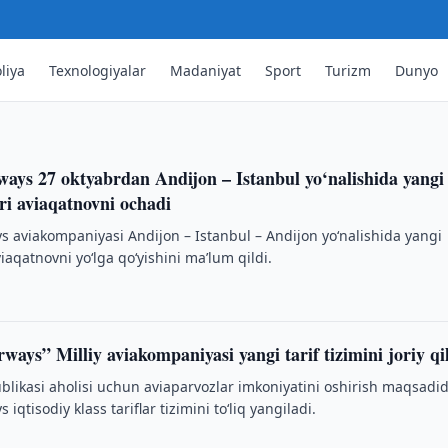
yo‘nalishida yangi reyslarni yo‘lga
gaytiradi.
liya
Texnologiyalar
Madaniyat
Sport
Turizm
Dunyo
ways 27 oktyabrdan Andijon – Istanbul yo‘nalishida yangi
‘ri aviaqatnovni ochadi
s aviakompaniyasi Andijon – Istanbul – Andijon yo‘nalishida yangi
aviaqatnovni yo‘lga qo‘yishini maʼlum qildi.
ways” Milliy aviakompaniyasi yangi tarif tizimini joriy qi
blikasi aholisi uchun aviaparvozlar imkoniyatini oshirish maqsadid
iqtisodiy klass tariflar tizimini to‘liq yangiladi.