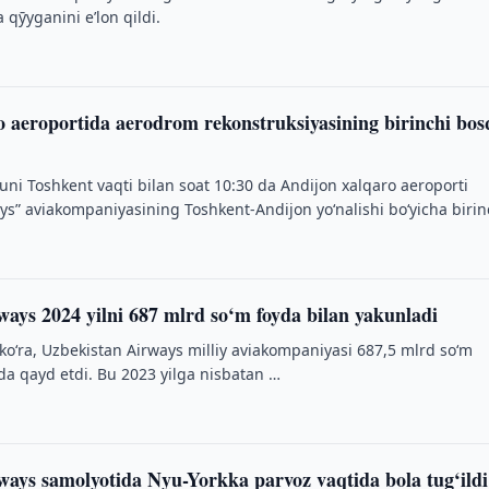
 qӯyganini eʼlon qildi.
 aeroportida aerodrom rekonstruksiyasining birinchi bos
uni Toshkent vaqti bilan soat 10:30 da Andijon xalqaro aeroporti
ys” aviakompaniyasining Toshkent-Andijon yo‘nalishi bo‘yicha birin
ays 2024 yilni 687 mlrd so‘m foyda bilan yakunladi
 ko‘ra, Uzbekistan Airways milliy aviakompaniyasi 687,5 mlrd so‘m
da qayd etdi. Bu 2023 yilga nisbatan …
ways samolyotida Nyu-Yorkka parvoz vaqtida bola tug‘ild