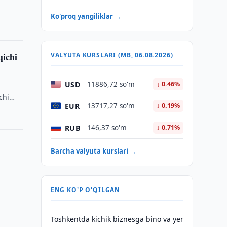
Ko'proq yangiliklar →
qichi
VALYUTA KURSLARI (MB, 06.08.2026)
USD
11886,72 so'm
↓ 0.46%
chi
EUR
13717,27 so'm
↓ 0.19%
RUB
146,37 so'm
↓ 0.71%
Barcha valyuta kurslari →
ENG KO'P O'QILGAN
Toshkentda kichik biznesga bino va yer
i