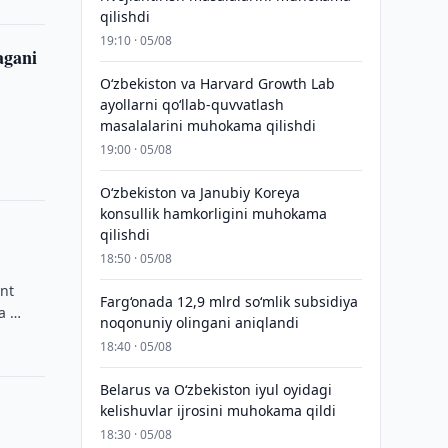
qilishdi
19:10 · 05/08
agani
Oʻzbekiston va Harvard Growth Lab
ayollarni qoʻllab-quvvatlash
masalalarini muhokama qilishdi
19:00 · 05/08
Oʻzbekiston va Janubiy Koreya
konsullik hamkorligini muhokama
qilishdi
18:50 · 05/08
nt
Farg‘onada 12,9 mlrd so‘mlik subsidiya
a …
noqonuniy olingani aniqlandi
18:40 · 05/08
Belarus va O‘zbekiston iyul oyidagi
kelishuvlar ijrosini muhokama qildi
18:30 · 05/08