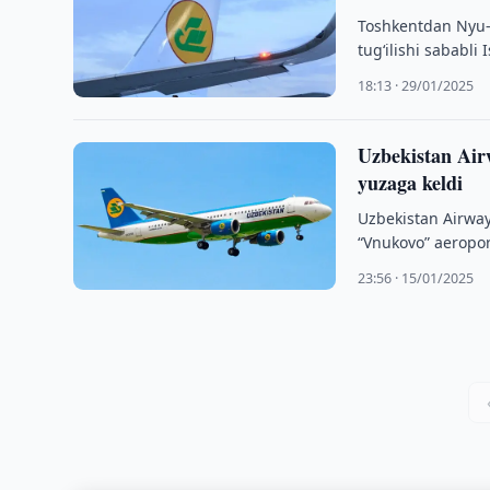
Toshkentdan Nyu-Y
tug‘ilishi sababl
matbuot …
18:13 · 29/01/2025
Uzbekistan Air
yuzaga keldi
Uzbekistan Airwa
“Vnukovo” aeropo
23:56 · 15/01/2025