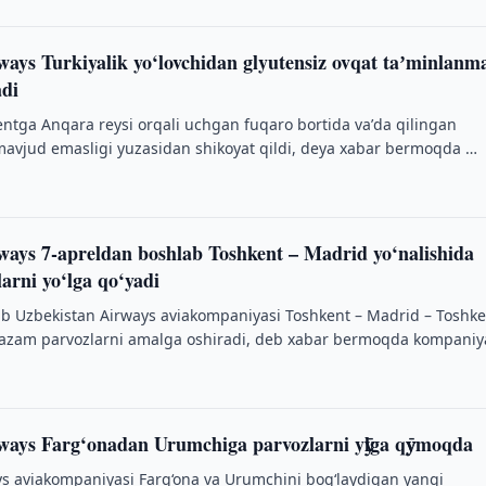
ways Turkiyalik yo‘lovchidan glyutensiz ovqat taʼminlanm
adi
ntga Anqara reysi orqali uchgan fuqaro bortida vaʼda qilingan
mavjud emasligi yuzasidan shikoyat qildi, deya xabar bermoqda …
ways 7-apreldan boshlab Toshkent – Madrid yo‘nalishida
arni yo‘lga qo‘yadi
ab Uzbekistan Airways aviakompaniyasi Toshkent – Madrid – Toshke
tazam parvozlarni amalga oshiradi, deb xabar bermoqda kompaniy
ways Farg‘onadan Urumchiga parvozlarni yӯlga qӯymoqda
s aviakompaniyasi Farg‘ona va Urumchini bog‘laydigan yangi