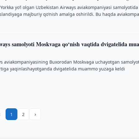
orkka yo‘l olgan Uzbekistan Airways aviakompaniyasi samolyotida
i Islandiyaga majburiy qo‘nish amalga oshirildi. Bu haqda aviakomp
ways samolyoti Moskvaga qo‘nish vaqtida dvigatelida m
ys aviakompaniyasining Buxorodan Moskvaga uchayotgan samolyot
rtiga yaqinlashayotganda dvigatelida muammo yuzaga keldi
‹
›
1
2