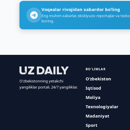
Voqealar rivojidan xabardor bo‘ling
Eng muhim xabarlar, eksklyuziv reportajlar va tezko
boring.
BO'LIMLAR
O‘zbekiston
O'zbekistonning yetakchi
yangiliklar portali. 24/7 yangiliklar.
Iqtisod
Moliya
Texnologiyalar
Madaniyat
Sport