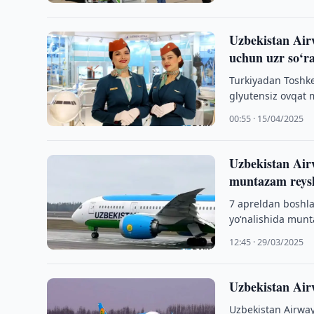
Uzbekistan Air
uchun uzr so‘r
Turkiyadan Toshke
glyutensiz ovqat 
00:55 · 15/04/2025
Uzbekistan Air
muntazam reysl
7 apreldan boshl
yo‘nalishida mun
12:45 · 29/03/2025
Uzbekistan Air
Uzbekistan Airway