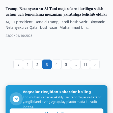
Tramp, Netanyaxu va Al Tani mojarolarni tartibga solish
uchun uch tomonlama mexanizm yaratishga kelishib oldilar
AQSH prezidenti Donald Tramp, Isroil bosh vaziri Binyamin
Netanyaxu va Qatar bosh vaziri Muhammad bin
Abdurahmon Al Tani bilan telefon …
23:00 · 01/10/2025
‹
›
1
2
3
4
5
…
11
Voqealar rivojidan xabardor bo‘ling
Eng muhim xabarlar, eksklyuziv reportajlar va tezkor
yangiliklarni o‘zingizga qulay platformada kuzatib
boring.