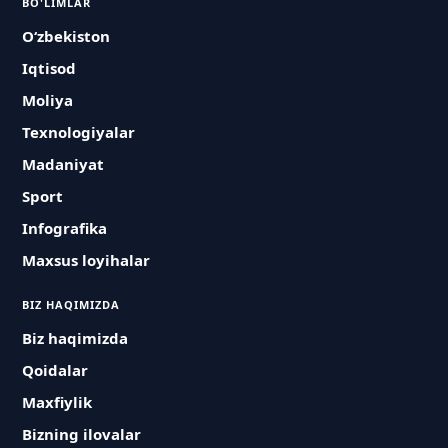
BO'LIMLAR
O‘zbekiston
Iqtisod
Moliya
Texnologiyalar
Madaniyat
Sport
Infografika
Maxsus loyihalar
BIZ HAQIMIZDA
Biz haqimizda
Qoidalar
Maxfiylik
Bizning ilovalar