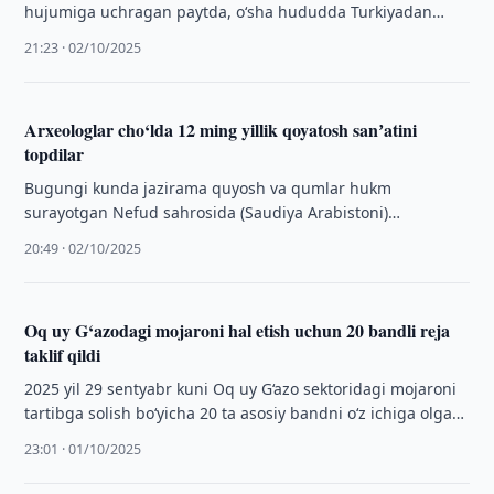
hujumiga uchragan paytda, o‘sha hududda Turkiyadan
Isroilga borayotgan savdo kemalari bo‘lgan” degan va …
21:23 · 02/10/2025
Arxeologlar cho‘lda 12 ming yillik qoyatosh sanʼatini
topdilar
Bugungi kunda jazirama quyosh va qumlar hukm
surayotgan Nefud sahrosida (Saudiya Arabistoni)
arxeologlar qoyalarga o‘yib tushirilgan hayvonlarning tabiiy
20:49 · 02/10/2025
kattalikdagi tasvirlarini …
Oq uy G‘azodagi mojaroni hal etish uchun 20 bandli reja
taklif qildi
2025 yil 29 sentyabr kuni Oq uy G‘azo sektoridagi mojaroni
tartibga solish bo‘yicha 20 ta asosiy bandni o‘z ichiga olgan
…
23:01 · 01/10/2025