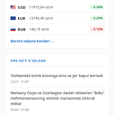
USD
11915,64 so'm
↑ 0.24%
EUR
13749,46 so'm
↑ 0.23%
RUB
146,19 so'm
↓ 0.12%
Barcha valyuta kurslari →
ENG KO'P O'QILGAN
Toshkentda kichik biznesga bino va yer bepul beriladi
23:07 · 31/07
Markaziy Osiyo va Ozarbayjon davlat rahbarlari “Boku”
mehmonxonasining ochilish marosimida ishtirok
etdilar
00:00 · 01/08