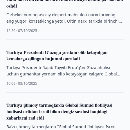
oshdi
O‘zbekistonning asosiy eksport mahsuloti narxi tarixdagi
eng yuqori ko‘rsatkichga yetdi. Oltin narxi tarixda birinchi
marta unsiya uchun $4000 dan oshdi.
12:20 · 07/10/2025
Turkiya Prezidenti G‘azoga yordam olib ketayotgan
kemalarga qilingan hujumni qoraladi
Turkiya Prezidenti Rajab Toyyib Erdo‘g‘on G‘aza aholisi
uchun gumanitar yordam olib ketayotgan xalqaro Global
Sumud flotiliyasini Isroil tomonidan nishonga olinishini …
16:09 · 03/10/2025
Turkiya ijtimoiy tarmoqlarda Global Sumud flotiliyasi
hodisasi ortidan Isroil bilan dengiz savdosi haqidagi
xabarlarni rad etdi
Ba’zi ijtimoiy tarmoqlarda “Global Sumud flotiliyasi Isroil