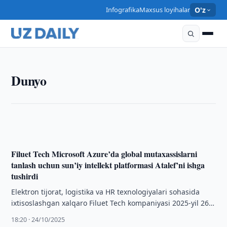
Infografika
Maxsus loyihalar
O'z
DUNYO
Dunyo
IATA: 2025-yil sentabr oyida yo‘lovchi va yuk tashish
hajmi o‘sishda davom etdi
17:06 · 05/11/2025
Filuet Tech Microsoft Azure’da global mutaxassislarni
tanlash uchun sun’iy intellekt platformasi Atalef’ni ishga
tushirdi
Elektron tijorat, logistika va HR texnologiyalari sohasida
ixtisoslashgan xalqaro Filuet Tech kompaniyasi 2025-yil 26-
sentabrdan o‘zining Atalef nomli sun’iy intellekt
18:20 · 24/10/2025
platformasini …