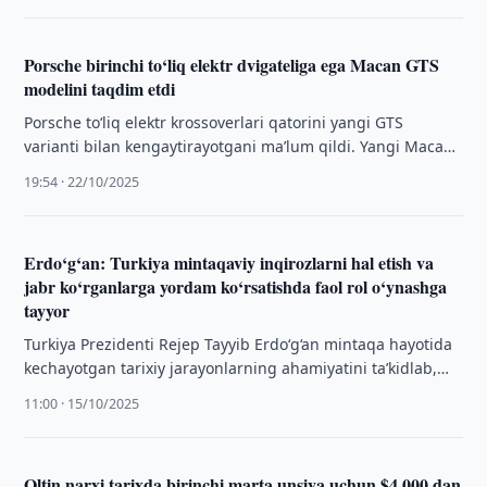
Porsche birinchi to‘liq elektr dvigateliga ega Macan GTS
modelini taqdim etdi
Porsche to‘liq elektr krossoverlari qatorini yangi GTS
varianti bilan kengaytirayotgani maʼlum qildi. Yangi Macan
GTS sport uslubi va haydovchiga yo‘naltirilgan …
19:54 · 22/10/2025
Erdo‘g‘an: Turkiya mintaqaviy inqirozlarni hal etish va
jabr ko‘rganlarga yordam ko‘rsatishda faol rol o‘ynashga
tayyor
Turkiya Prezidenti Rejep Tayyib Erdo‘g‘an mintaqa hayotida
kechayotgan tarixiy jarayonlarning ahamiyatini taʼkidlab,
Anqarining muhim xalqaro masalalar bo‘yicha pozitsiyasini
11:00 · 15/10/2025
bildirdi
Oltin narxi tarixda birinchi marta unsiya uchun $4 000 dan