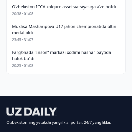
O‘zbekiston ICCA xalqaro assotsiatsiyasiga aʼzo bo‘ldi
20:38 · 01/08
Muxlisa Masharipova U17 jahon chempionatida oltin
medal oldi
23:45 · 31/07
Farg‘onada “Inson” markazi xodimi hashar paytida
halok bo‘ldi
20:25 · 01/08
O'zbekistonning yetakchi yangiliklar portali. 24/7 yangiliklar.