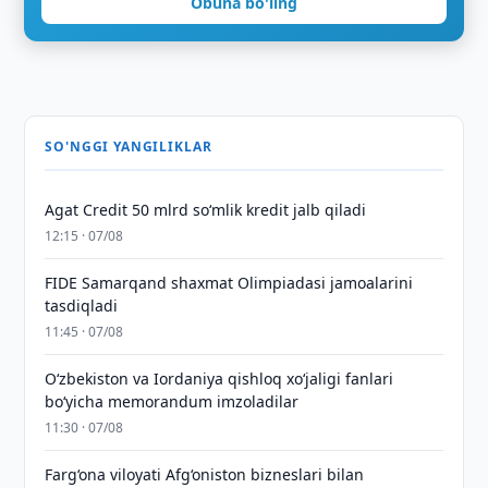
Obuna bo'ling
SO'NGGI YANGILIKLAR
Agat Credit 50 mlrd so‘mlik kredit jalb qiladi
12:15 · 07/08
FIDE Samarqand shaxmat Olimpiadasi jamoalarini
tasdiqladi
11:45 · 07/08
Oʻzbekiston va Iordaniya qishloq xoʻjaligi fanlari
boʻyicha memorandum imzoladilar
11:30 · 07/08
Farg‘ona viloyati Afg‘oniston bizneslari bilan