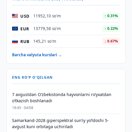
USD
11952,10 so'm
↑ 0.31%
EUR
13779,58 so'm
↑ 0.22%
RUB
145,21 so'm
↓ 0.67%
Barcha valyuta kurslari →
ENG KO'P O'QILGAN
7 avgustdan O‘zbekistonda hayvonlarni ro‘yxatdan
o‘tkazish boshlanadi
18:45 · 04/08
Samarkand-2028 giperspektral sun’iy yo‘ldoshi 5-
avgust kuni orbitaga uchiriladi