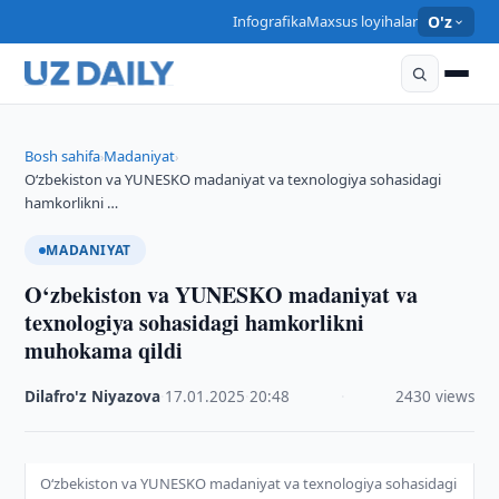
Infografika
Maxsus loyihalar
O'z
Bosh sahifa
Madaniyat
›
›
O‘zbekiston va YUNESKO madaniyat va texnologiya sohasidagi
hamkorlikni …
MADANIYAT
O‘zbekiston va YUNESKO madaniyat va
texnologiya sohasidagi hamkorlikni
muhokama qildi
Dilafro'z Niyazova
·
17.01.2025
·
20:48
·
2430 views
O‘zbekiston va YUNESKO madaniyat va texnologiya sohasidagi