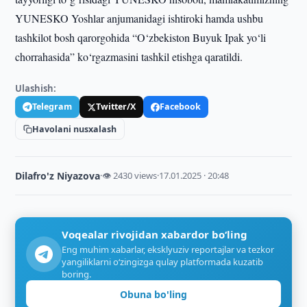
YUNESKO Yoshlar anjumanidagi ishtiroki hamda ushbu
tashkilot bosh qarorgohida “O‘zbekiston Buyuk Ipak yo‘li
chorrahasida” ko‘rgazmasini tashkil etishga qaratildi.
Ulashish:
Telegram
Twitter/X
Facebook
Havolani nusxalash
Dilafro'z Niyazova
·
👁 2430 views
·
17.01.2025 · 20:48
Voqealar rivojidan xabardor bo‘ling
Eng muhim xabarlar, eksklyuziv reportajlar va tezkor
yangiliklarni o‘zingizga qulay platformada kuzatib
boring.
Obuna bo'ling