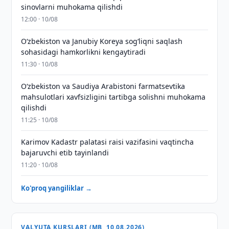
sinovlarni muhokama qilishdi
12:00 · 10/08
Oʻzbekiston va Janubiy Koreya sogʻliqni saqlash
sohasidagi hamkorlikni kengaytiradi
11:30 · 10/08
Oʻzbekiston va Saudiya Arabistoni farmatsevtika
mahsulotlari xavfsizligini tartibga solishni muhokama
qilishdi
11:25 · 10/08
Karimov Kadastr palatasi raisi vazifasini vaqtincha
bajaruvchi etib tayinlandi
11:20 · 10/08
Ko'proq yangiliklar →
VALYUTA KURSLARI (MB, 10.08.2026)