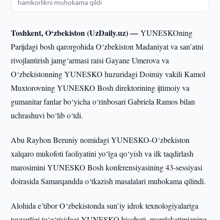
hamkorlikni muhokama qildi
Toshkent, O‘zbekiston (UzDaily.uz) —
YUNESKOning
Parijdagi bosh qarorgohida O‘zbekiston Madaniyat va san’atni
rivojlantirish jamg‘armasi raisi Gayane Umerova va
O‘zbekistonning YUNESKO huzuridagi Doimiy vakili Kamol
Muxtorovning YUNESKO Bosh direktorining ijtimoiy va
gumanitar fanlar bo‘yicha o‘rinbosari Gabriela Ramos bilan
uchrashuvi bo‘lib o‘tdi.
Abu Rayhon Beruniy nomidagi YUNESKO-O‘zbekiston
xalqaro mukofoti faoliyatini yo‘lga qo‘yish va ilk taqdirlash
marosimini YUNESKO Bosh konferensiyasining 43-sessiyasi
doirasida Samarqandda o‘tkazish masalalari muhokama qilindi.
Alohida e’tibor O‘zbekistonda sun’iy idrok texnologiyalariga
tayyorligi to‘g‘risidagi YUNESKO hisoboti, mamlakatimizning