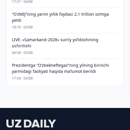
17:37 · 04/08
“O‘zMIJ”ning yarim yillik foydasi 2,1 trillion so‘mga
yetdi
18:10 · 03/08
LIVE: «Samarkand-2028» sun’iy yo‘ldoshining
uchirilishi
06:58 · 05/08
Prezidentga “Oʻzbekneftegaz”ning yilning birinchi
yarmidagi faoliyati haqida maʼlumot berildi
17:54 · 03/08