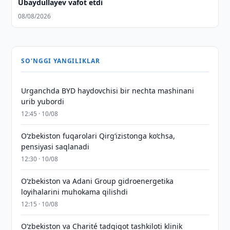
Ubaydullayev vafot etdi
08/08/2026
SO'NGGI YANGILIKLAR
Urganchda BYD haydovchisi bir nechta mashinani
urib yubordi
12:45 · 10/08
O‘zbekiston fuqarolari Qirg‘izistonga ko‘chsa,
pensiyasi saqlanadi
12:30 · 10/08
Oʻzbekiston va Adani Group gidroenergetika
loyihalarini muhokama qilishdi
12:15 · 10/08
Oʻzbekiston va Charité tadqiqot tashkiloti klinik