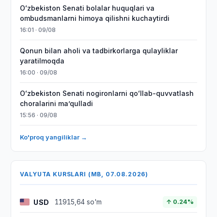
Oʻzbekiston Senati bolalar huquqlari va
ombudsmanlarni himoya qilishni kuchaytirdi
16:01 · 09/08
Qonun bilan aholi va tadbirkorlarga qulayliklar
yaratilmoqda
16:00 · 09/08
Oʻzbekiston Senati nogironlarni qoʻllab-quvvatlash
choralarini maʼqulladi
15:56 · 09/08
Ko'proq yangiliklar →
VALYUTA KURSLARI (MB, 07.08.2026)
USD
11915,64 so'm
↑ 0.24%