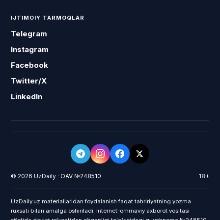
IJTIMOIY TARMOQLAR
Telegram
Instagram
Facebook
Twitter/X
LinkedIn
© 2026 UzDaily · OAV №248510
18+
UzDaily.uz materiallaridan foydalanish faqat tahririyatning yozma
ruxsati bilan amalga oshiriladi. Internet-ommaviy axborot vositasi