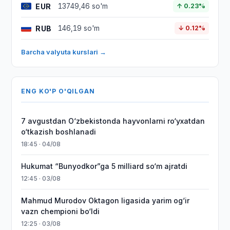
EUR
13749,46 so'm
↑ 0.23%
RUB
146,19 so'm
↓ 0.12%
Barcha valyuta kurslari →
ENG KO'P O'QILGAN
7 avgustdan O‘zbekistonda hayvonlarni ro‘yxatdan
o‘tkazish boshlanadi
18:45 · 04/08
Hukumat “Bunyodkor”ga 5 milliard so‘m ajratdi
12:45 · 03/08
Mahmud Murodov Oktagon ligasida yarim og‘ir
vazn chempioni bo‘ldi
12:25 · 03/08