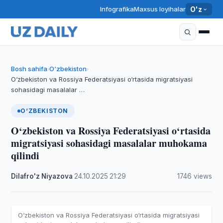
Infografika
Maxsus loyihalar
O'z
Bosh sahifa
O‘zbekiston
›
›
O‘zbekiston va Rossiya Federatsiyasi o‘rtasida migratsiyasi
sohasidagi masalalar …
O‘ZBEKISTON
O‘zbekiston va Rossiya Federatsiyasi o‘rtasida
migratsiyasi sohasidagi masalalar muhokama
qilindi
Dilafro'z Niyazova
·
24.10.2025
·
21:29
·
1746 views
O‘zbekiston va Rossiya Federatsiyasi o‘rtasida migratsiyasi