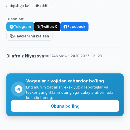
chiqishga kelishib oldilar.
Ulashish:
Telegram
Twitter/X
Facebook
Havolani nusxalash
Dilafro'z Niyazova
·
👁 1746 views
·
24.10.2025 · 21:29
Voqealar rivojidan xabardor bo‘ling
Eng muhim xabarlar, eksklyuziv reportajlar va
tezkor yangiliklarni o‘zingizga qulay platformada
kuzatib boring.
Obuna bo'ling