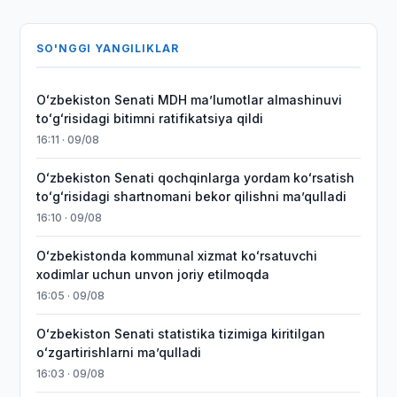
SO'NGGI YANGILIKLAR
Oʻzbekiston Senati MDH maʼlumotlar almashinuvi
toʻgʻrisidagi bitimni ratifikatsiya qildi
16:11 · 09/08
Oʻzbekiston Senati qochqinlarga yordam koʻrsatish
toʻgʻrisidagi shartnomani bekor qilishni maʼqulladi
16:10 · 09/08
Oʻzbekistonda kommunal xizmat koʻrsatuvchi
xodimlar uchun unvon joriy etilmoqda
16:05 · 09/08
Oʻzbekiston Senati statistika tizimiga kiritilgan
oʻzgartirishlarni maʼqulladi
16:03 · 09/08