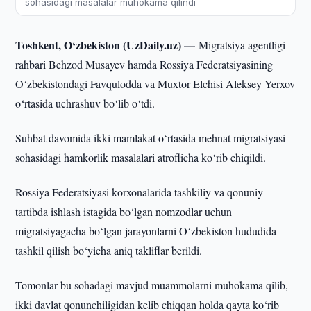
sohasidagi masalalar muhokama qilindi
Toshkent, O‘zbekiston (UzDaily.uz) —
Migratsiya agentligi
rahbari Behzod Musayev hamda Rossiya Federatsiyasining
O‘zbekistondagi Favqulodda va Muxtor Elchisi Aleksey Yerxov
o‘rtasida uchrashuv bo‘lib o‘tdi.
Suhbat davomida ikki mamlakat o‘rtasida mehnat migratsiyasi
sohasidagi hamkorlik masalalari atroflicha ko‘rib chiqildi.
Rossiya Federatsiyasi korxonalarida tashkiliy va qonuniy
tartibda ishlash istagida bo‘lgan nomzodlar uchun
migratsiyagacha bo‘lgan jarayonlarni O‘zbekiston hududida
tashkil qilish bo‘yicha aniq takliflar berildi.
Tomonlar bu sohadagi mavjud muammolarni muhokama qilib,
ikki davlat qonunchiligidan kelib chiqqan holda qayta ko‘rib