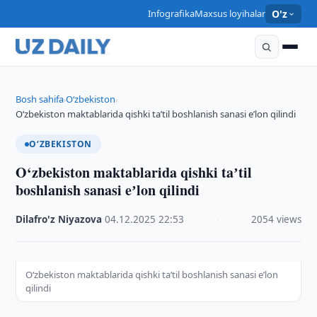
Infografika
Maxsus loyihalar
O'z
Bosh sahifa
O‘zbekiston
›
›
O‘zbekiston maktablarida qishki taʼtil boshlanish sanasi eʼlon qilindi
O‘ZBEKISTON
O‘zbekiston maktablarida qishki taʼtil
boshlanish sanasi eʼlon qilindi
Dilafro'z Niyazova
·
04.12.2025
·
22:53
·
2054 views
O‘zbekiston maktablarida qishki taʼtil boshlanish sanasi eʼlon
qilindi