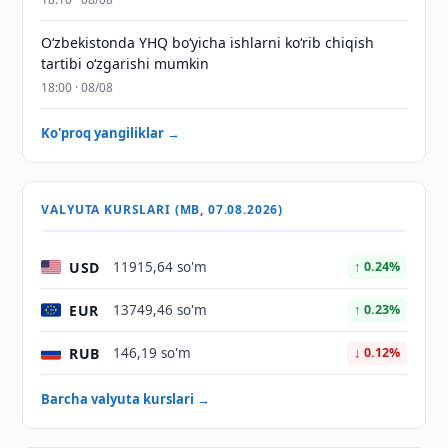
O‘zbekistonda YHQ bo‘yicha ishlarni ko‘rib chiqish
tartibi o‘zgarishi mumkin
18:00 · 08/08
Ko'proq yangiliklar →
VALYUTA KURSLARI (MB, 07.08.2026)
USD
11915,64 so'm
↑ 0.24%
EUR
13749,46 so'm
↑ 0.23%
RUB
146,19 so'm
↓ 0.12%
Barcha valyuta kurslari →