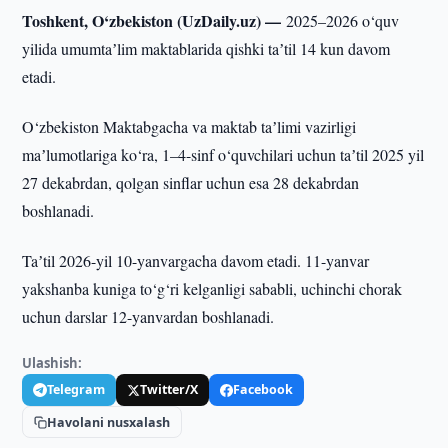
Toshkent, O‘zbekiston (UzDaily.uz) —
2025–2026 o‘quv
yilida umumtaʼlim maktablarida qishki taʼtil 14 kun davom
etadi.
O‘zbekiston Maktabgacha va maktab taʼlimi vazirligi
maʼlumotlariga ko‘ra, 1–4-sinf o‘quvchilari uchun taʼtil 2025 yil
27 dekabrdan, qolgan sinflar uchun esa 28 dekabrdan
boshlanadi.
Taʼtil 2026-yil 10-yanvargacha davom etadi. 11-yanvar
yakshanba kuniga to‘g‘ri kelganligi sababli, uchinchi chorak
uchun darslar 12-yanvardan boshlanadi.
Ulashish:
Telegram
Twitter/X
Facebook
Havolani nusxalash