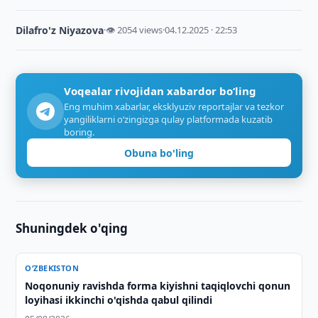
Dilafro'z Niyazova
·
👁 2054 views
·
04.12.2025 · 22:53
Voqealar rivojidan xabardor bo‘ling
Eng muhim xabarlar, eksklyuziv reportajlar va tezkor
yangiliklarni o‘zingizga qulay platformada kuzatib
boring.
Obuna bo'ling
Shuningdek o'qing
O‘ZBEKISTON
Noqonuniy ravishda forma kiyishni taqiqlovchi qonun
loyihasi ikkinchi o'qishda qabul qilindi