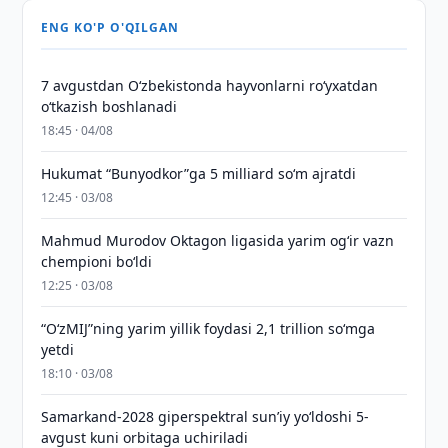
ENG KO'P O'QILGAN
7 avgustdan O‘zbekistonda hayvonlarni ro‘yxatdan
o‘tkazish boshlanadi
18:45 · 04/08
Hukumat “Bunyodkor”ga 5 milliard so‘m ajratdi
12:45 · 03/08
Mahmud Murodov Oktagon ligasida yarim og‘ir vazn
chempioni bo‘ldi
12:25 · 03/08
“O‘zMIJ”ning yarim yillik foydasi 2,1 trillion so‘mga
yetdi
18:10 · 03/08
Samarkand-2028 giperspektral sun’iy yo‘ldoshi 5-
avgust kuni orbitaga uchiriladi