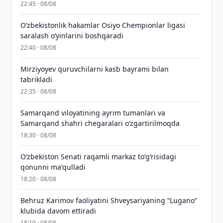
22:45 · 08/08
O‘zbekistonlik hakamlar Osiyo Chempionlar ligasi
saralash o‘yinlarini boshqaradi
22:40 · 08/08
Mirziyoyev quruvchilarni kasb bayrami bilan
tabrikladi
22:35 · 08/08
Samarqand viloyatining ayrim tumanlari va
Samarqand shahri chegaralari oʻzgartirilmoqda
18:30 · 08/08
Oʻzbekiston Senati raqamli markaz toʻgʻrisidagi
qonunni maʼqulladi
18:20 · 08/08
Behruz Karimov faoliyatini Shveysariyaning “Lugano”
klubida davom ettiradi
18:10 · 08/08