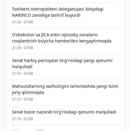
Toshkent metropoliteni delegatsiyasi Xitoydagi
NARINCO zavodiga tashrif buyurdi
21:20 · 07/08
Oʻzbekiston va JICA erkin iqtisodiy zonalarni
rivojlantirish boʻyicha hamkorlikni kengaytirmoqda
21:20 · 07/08
Senat harbiy pensiyalar to'g'risidagi yangi qonunni
ma'qulladi
21:15 · 07/08
Mahsulotlarning xavfsizligini taʼminlashda yangi tizim
joriy qilinmoqda
21:15 · 07/08
Senat bozor nazorati to'g'risidagi qonunni ma'qulladi
21:10 · 07/08