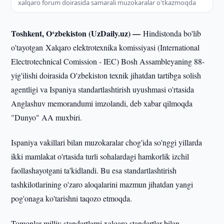
xalqaro forum doirasida samarali muzokaralar o'tkazmoqda
Toshkent, O‘zbekiston (UzDaily.uz) —
Hindistonda bo'lib
o'tayotgan Xalqaro elektrotexnika komissiyasi (International
Electrotechnical Comission - IEC) Bosh Assambleyaning 88-
yig'ilishi doirasida O'zbekiston texnik jihatdan tartibga solish
agentligi va Ispaniya standartlashtirish uyushmasi o'rtasida
Anglashuv memorandumi imzolandi, deb xabar qilmoqda
"Dunyo" AA muxbiri.
Ispaniya vakillari bilan muzokaralar chog'ida so'nggi yillarda
ikki mamlakat o'rtasida turli sohalardagi hamkorlik izchil
faollashayotgani ta'kidlandi. Bu esa standartlashtirish
tashkilotlarining o'zaro aloqalarini mazmun jihatdan yangi
pog'onaga ko'tarishni taqozo etmoqda.
Tomonlar milliy standartlarni xalqaro standartlar bilan