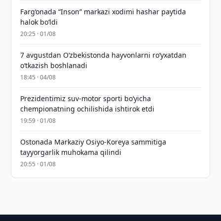
Farg‘onada “Inson” markazi xodimi hashar paytida
halok bo‘ldi
20:25 · 01/08
7 avgustdan O‘zbekistonda hayvonlarni ro‘yxatdan
o‘tkazish boshlanadi
18:45 · 04/08
Prezidentimiz suv-motor sporti bo‘yicha
chempionatning ochilishida ishtirok etdi
19:59 · 01/08
Ostonada Markaziy Osiyo-Koreya sammitiga
tayyorgarlik muhokama qilindi
20:55 · 01/08