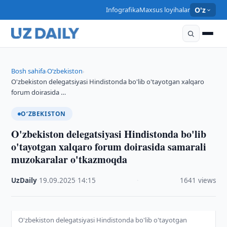
Infografika
Maxsus loyihalar
O'z
Bosh sahifa
O‘zbekiston
›
›
O'zbekiston delegatsiyasi Hindistonda bo'lib o'tayotgan xalqaro
forum doirasida …
O‘ZBEKISTON
O'zbekiston delegatsiyasi Hindistonda bo'lib
o'tayotgan xalqaro forum doirasida samarali
muzokaralar o'tkazmoqda
UzDaily
·
19.09.2025
·
14:15
·
1641 views
O'zbekiston delegatsiyasi Hindistonda bo'lib o'tayotgan