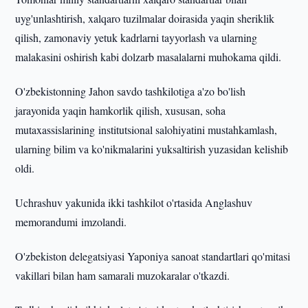
uyg'unlashtirish, xalqaro tuzilmalar doirasida yaqin sheriklik
qilish, zamonaviy yetuk kadrlarni tayyorlash va ularning
malakasini oshirish kabi dolzarb masalalarni muhokama qildi.
O'zbekistonning Jahon savdo tashkilotiga a'zo bo'lish
jarayonida yaqin hamkorlik qilish, xususan, soha
mutaxassislarining institutsional salohiyatini mustahkamlash,
ularning bilim va ko'nikmalarini yuksaltirish yuzasidan kelishib
oldi.
Uchrashuv yakunida ikki tashkilot o'rtasida Anglashuv
memorandumi imzolandi.
O'zbekiston delegatsiyasi Yaponiya sanoat standartlari qo'mitasi
vakillari bilan ham samarali muzokaralar o'tkazdi.