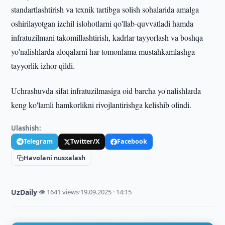
standartlashtirish va texnik tartibga solish sohalarida amalga
oshirilayotgan izchil islohotlarni qo'llab-quvvatladi hamda
infratuzilmani takomillashtirish, kadrlar tayyorlash va boshqa
yo'nalishlarda aloqalarni har tomonlama mustahkamlashga
tayyorlik izhor qildi.
Uchrashuvda sifat infratuzilmasiga oid barcha yo'nalishlarda
keng ko'lamli hamkorlikni rivojlantirishga kelishib olindi.
Ulashish:
Telegram
Twitter/X
Facebook
Havolani nusxalash
UzDaily
·
👁 1641 views
·
19.09.2025 · 14:15