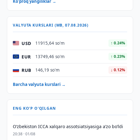
Ko'proq yangiliklar →
VALYUTA KURSLARI (MB, 07.08.2026)
USD
11915,64 so'm
↑ 0.24%
EUR
13749,46 so'm
↑ 0.23%
RUB
146,19 so'm
↓ 0.12%
Barcha valyuta kurslari →
ENG KO'P O'QILGAN
O‘zbekiston ICCA xalqaro assotsiatsiyasiga aʼzo bo‘ldi
20:38 · 01/08