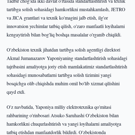
Tadbir chog'ida ikki davlat o'rtasida standartlashtirish va texnik
tartibga solish sohasidagi hamkorlikni mustahkamlash, JETRO
va JICA grantlari va texnik ko'magini jalb etish, ilg'or
innovatsion yechimlar tatbiq qilish, o'zaro manfaatli loyihalarni
kengaytirish bilan bog'liq boshqa masalalar o'rganib chiqildi.
O'zbekiston texnik jihatdan tartibga solish agentligi direktori
Akmal Jumanazarov Yaponiyaning standartlashtirish sohasidagi
tajribasini amaliyotga joriy etish mamlakatimiz standartlashtirish
sohasidagi munosabatlarni tartibga solish tizimini yangi
bosqichga olib chiqishda muhim omil bo'lib xizmat qilishini
qayd etdi.
O'z navbatida, Yaponiya milliy elektrotexnika qo'mitasi
rahbarining o'rinbosari Atsuko Saruhashi O'zbekiston bilan
hamkorlikni chuqurlashtirish va yangi loyihalarni amaliyotga
tatbiq etishdan manfaatdorlik bildirdi. O'zbekistonda