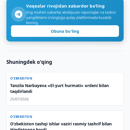
Voqealar rivojidan xabardor bo‘ling
Eng muhim xabarlar, eksklyuziv reportajlar va tezkor
yangiliklarni o‘zingizga qulay platformada kuzatib
boring.
Obuna bo'ling
Shuningdek o'qing
O‘ZBEKISTON
Tanzila Narbayeva «El-yurt hurmati» ordeni bilan
taqdirlandi
25/07/2026
O‘ZBEKISTON
O‘zbekiston tashqi ishlar vaziri rasmiy tashrif bilan
Hindistonga bordi