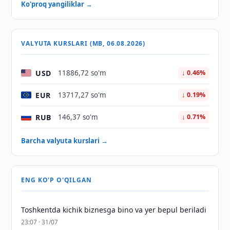
Ko'proq yangiliklar →
VALYUTA KURSLARI (MB, 06.08.2026)
USD
11886,72 so'm
↓ 0.46%
EUR
13717,27 so'm
↓ 0.19%
RUB
146,37 so'm
↓ 0.71%
Barcha valyuta kurslari →
ENG KO'P O'QILGAN
Toshkentda kichik biznesga bino va yer bepul beriladi
23:07 · 31/07