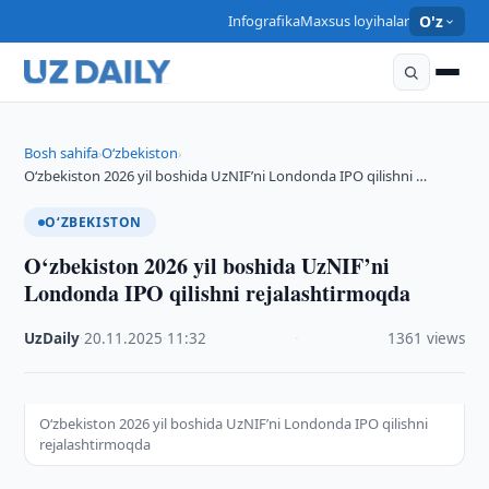
Infografika
Maxsus loyihalar
O'z
Bosh sahifa
O‘zbekiston
›
›
O‘zbekiston 2026 yil boshida UzNIF’ni Londonda IPO qilishni …
O‘ZBEKISTON
O‘zbekiston 2026 yil boshida UzNIF’ni
Londonda IPO qilishni rejalashtirmoqda
UzDaily
·
20.11.2025
·
11:32
·
1361 views
O‘zbekiston 2026 yil boshida UzNIF’ni Londonda IPO qilishni
rejalashtirmoqda