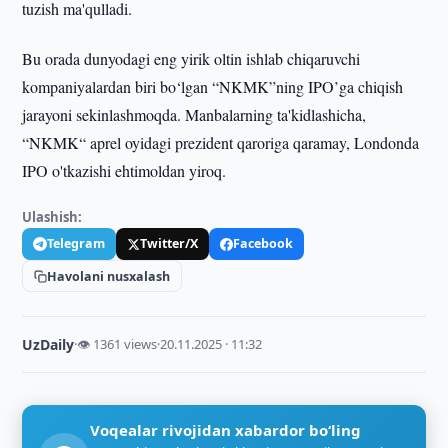
tuzish ma'qulladi.
Bu orada dunyodagi eng yirik oltin ishlab chiqaruvchi
kompaniyalardan biri bo‘lgan “NKMK”ning IPO’ga chiqish
jarayoni sekinlashmoqda. Manbalarning ta'kidlashicha,
“NKMK“ aprel oyidagi prezident qaroriga qaramay, Londonda
IPO o'tkazishi ehtimoldan yiroq.
Ulashish:
Telegram
Twitter/X
Facebook
Havolani nusxalash
UzDaily
·
👁 1361 views
·
20.11.2025 · 11:32
Voqealar rivojidan xabardor bo‘ling