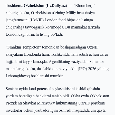
Toshkent, O‘zbekiston (UzDaily.uz) —
“Bloomberg“
xabariga ko‘ra, O‘zbekiston o‘zining Milliy investitsiya
jamg‘armasini (UzNIF) London fond birjasida listinga
chiqarishga tayyorgarlik ko‘rmoqda. Bu mamlakat tarixida
Londondagi birinchi listing bo‘ladi.
“Franklin Templeton“ tomonidan boshqariladigan UzNIF
aksiyalarni Londonda ham, Toshkentda ham sotish uchun zarur
hujjatlarni tayyorlamoqda. Agentlikning vaziyatdan xabardor
manbalariga ko‘ra, dastlabki ommaviy taklif (IPO) 2026 yilning
I choragidayoq boshlanishi mumkin.
Sentabr oyida fond potensial joylashtirishni tashkil qilishda
yordam beradigan banklarni tanlab oldi. O'sha oyda O'zbekiston
Prezidenti Shavkat Mirziyoyev hukumatning UzNIF portfelini
investorlar uchun jozibadorligini oshirish maqsadida uni qayta