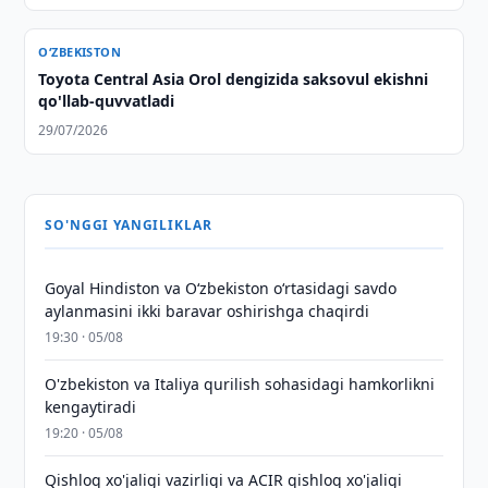
O‘ZBEKISTON
Toyota Central Asia Orol dengizida saksovul ekishni
qo'llab-quvvatladi
29/07/2026
SO'NGGI YANGILIKLAR
Goyal Hindiston va Oʻzbekiston oʻrtasidagi savdo
aylanmasini ikki baravar oshirishga chaqirdi
19:30 · 05/08
O'zbekiston va Italiya qurilish sohasidagi hamkorlikni
kengaytiradi
19:20 · 05/08
Qishloq xo'jaligi vazirligi va ACIR qishloq xo'jaligi