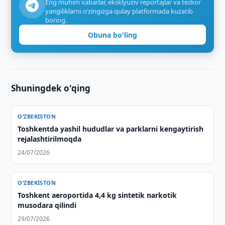
Eng muhim xabarlar, eksklyuziv reportajlar va tezkor
yangiliklarni o‘zingizga qulay platformada kuzatib
boring.
Obuna bo'ling
Shuningdek o'qing
O‘ZBEKISTON
Toshkentda yashil hududlar va parklarni kengaytirish
rejalashtirilmoqda
24/07/2026
O‘ZBEKISTON
Toshkent aeroportida 4,4 kg sintetik narkotik
musodara qilindi
29/07/2026