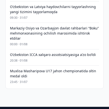
Oʻzbekiston va Latviya haydovchilarni tayyorlashning
yangi tizimini tayyorlamoqda
09:30 · 31/07
Markaziy Osiyo va Ozarbayjon davlat rahbarlari “Boku”
mehmonxonasining ochilish marosimida ishtirok
etdilar
00:00 · 01/08
O‘zbekiston ICCA xalqaro assotsiatsiyasiga aʼzo bo‘ldi
20:38 · 01/08
Muxlisa Masharipova U17 jahon chempionatida oltin
medal oldi
23:45 · 31/07