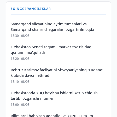
SO'NGGI YANGILIKLAR
Samarqand viloyatining ayrim tumanlari va
Samarqand shahri chegaralari oʻzgartirilmoqda
18:30 · 08/08
Oʻzbekiston Senati raqamli markaz toʻgʻrisidagi
qonunni maʼqulladi
18:20 · 08/08
Behruz Karimov faoliyatini Shveysariyaning “Lugano”
klubida davom ettiradi
18:10 · 08/08
O‘zbekistonda YHQ bo‘yicha ishlarni ko‘rib chiqish
tartibi o‘zgarishi mumkin
18:00 · 08/08
Bilimlarni baholash agentligi va YUNISEF taʼlim