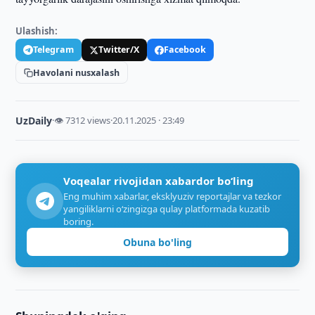
Ulashish:
Telegram
Twitter/X
Facebook
Havolani nusxalash
UzDaily
·
👁 7312 views
·
20.11.2025 · 23:49
Voqealar rivojidan xabardor bo‘ling
Eng muhim xabarlar, eksklyuziv reportajlar va tezkor
yangiliklarni o‘zingizga qulay platformada kuzatib
boring.
Obuna bo'ling