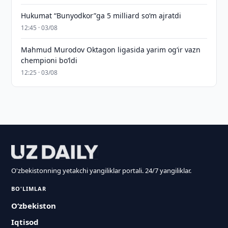
Hukumat “Bunyodkor”ga 5 milliard so‘m ajratdi
12:45 · 03/08
Mahmud Murodov Oktagon ligasida yarim og‘ir vazn
chempioni bo‘ldi
12:25 · 03/08
O'zbekistonning yetakchi yangiliklar portali. 24/7 yangiliklar.
BO'LIMLAR
O‘zbekiston
Iqtisod