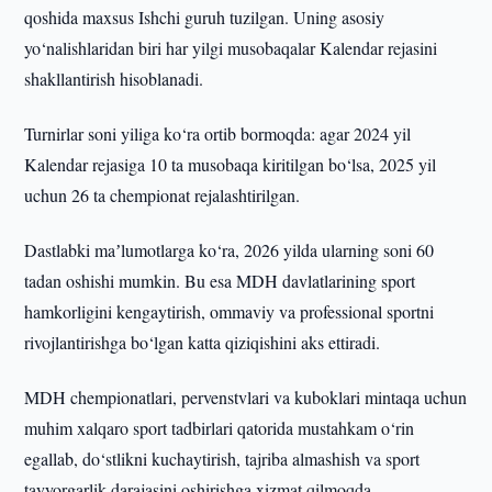
qoshida maxsus Ishchi guruh tuzilgan. Uning asosiy
yo‘nalishlaridan biri har yilgi musobaqalar Kalendar rejasini
shakllantirish hisoblanadi.
Turnirlar soni yiliga ko‘ra ortib bormoqda: agar 2024 yil
Kalendar rejasiga 10 ta musobaqa kiritilgan bo‘lsa, 2025 yil
uchun 26 ta chempionat rejalashtirilgan.
Dastlabki maʼlumotlarga ko‘ra, 2026 yilda ularning soni 60
tadan oshishi mumkin. Bu esa MDH davlatlarining sport
hamkorligini kengaytirish, ommaviy va professional sportni
rivojlantirishga bo‘lgan katta qiziqishini aks ettiradi.
MDH chempionatlari, pervenstvlari va kuboklari mintaqa uchun
muhim xalqaro sport tadbirlari qatorida mustahkam o‘rin
egallab, do‘stlikni kuchaytirish, tajriba almashish va sport
tayyorgarlik darajasini oshirishga xizmat qilmoqda.