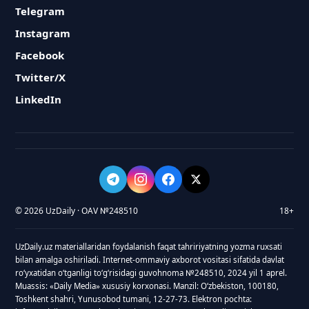
Telegram
Instagram
Facebook
Twitter/X
LinkedIn
© 2026 UzDaily · OAV №248510
18+
UzDaily.uz materiallaridan foydalanish faqat tahririyatning yozma ruxsati
bilan amalga oshiriladi. Internet-ommaviy axborot vositasi sifatida davlat
roʻyxatidan oʻtganligi toʻgʻrisidagi guvohnoma №248510, 2024 yil 1 aprel.
Muassis: «Daily Media» xususiy korxonasi. Manzil: Oʻzbekiston, 100180,
Toshkent shahri, Yunusobod tumani, 12-27-73. Elektron pochta: