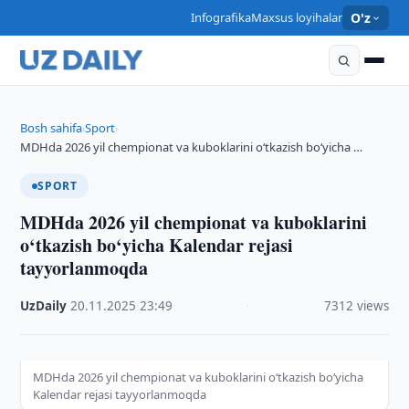
Infografika
Maxsus loyihalar
O'z
Bosh sahifa
Sport
›
›
MDHda 2026 yil chempionat va kuboklarini o‘tkazish bo‘yicha …
SPORT
MDHda 2026 yil chempionat va kuboklarini
o‘tkazish bo‘yicha Kalendar rejasi
tayyorlanmoqda
UzDaily
·
20.11.2025
·
23:49
·
7312 views
MDHda 2026 yil chempionat va kuboklarini o‘tkazish bo‘yicha
Kalendar rejasi tayyorlanmoqda