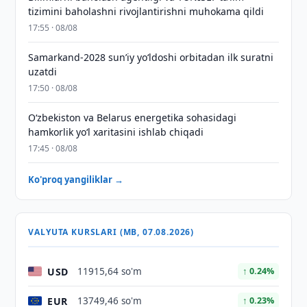
tizimini baholashni rivojlantirishni muhokama qildi
17:55 · 08/08
Samarkand-2028 sunʼiy yo‘ldoshi orbitadan ilk suratni
uzatdi
17:50 · 08/08
Oʻzbekiston va Belarus energetika sohasidagi
hamkorlik yoʻl xaritasini ishlab chiqadi
17:45 · 08/08
Ko'proq yangiliklar →
VALYUTA KURSLARI (MB, 07.08.2026)
USD
11915,64 so'm
↑ 0.24%
EUR
13749,46 so'm
↑ 0.23%