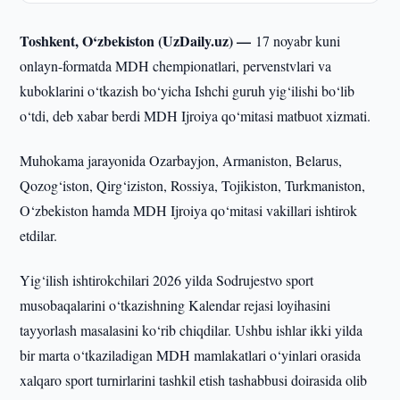
Toshkent, O‘zbekiston (UzDaily.uz) —
17 noyabr kuni
onlayn-formatda MDH chempionatlari, pervenstvlari va
kuboklarini o‘tkazish bo‘yicha Ishchi guruh yig‘ilishi bo‘lib
o‘tdi, deb xabar berdi MDH Ijroiya qo‘mitasi matbuot xizmati.
Muhokama jarayonida Ozarbayjon, Armaniston, Belarus,
Qozog‘iston, Qirg‘iziston, Rossiya, Tojikiston, Turkmaniston,
O‘zbekiston hamda MDH Ijroiya qo‘mitasi vakillari ishtirok
etdilar.
Yig‘ilish ishtirokchilari 2026 yilda Sodrujestvo sport
musobaqalarini o‘tkazishning Kalendar rejasi loyihasini
tayyorlash masalasini ko‘rib chiqdilar. Ushbu ishlar ikki yilda
bir marta o‘tkaziladigan MDH mamlakatlari o‘yinlari orasida
xalqaro sport turnirlarini tashkil etish tashabbusi doirasida olib