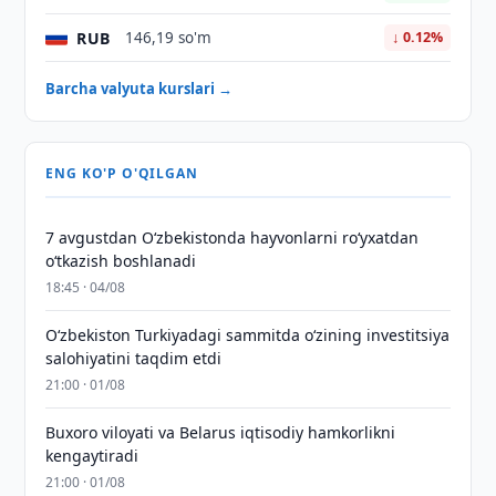
RUB
146,19 so'm
↓ 0.12%
Barcha valyuta kurslari →
ENG KO'P O'QILGAN
7 avgustdan O‘zbekistonda hayvonlarni ro‘yxatdan
o‘tkazish boshlanadi
18:45 · 04/08
Oʻzbekiston Turkiyadagi sammitda oʻzining investitsiya
salohiyatini taqdim etdi
21:00 · 01/08
Buxoro viloyati va Belarus iqtisodiy hamkorlikni
kengaytiradi
21:00 · 01/08