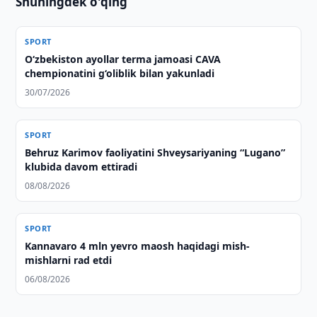
Shuningdek o'qing
SPORT
O‘zbekiston ayollar terma jamoasi CAVA
chempionatini g‘oliblik bilan yakunladi
30/07/2026
SPORT
Behruz Karimov faoliyatini Shveysariyaning “Lugano”
klubida davom ettiradi
08/08/2026
SPORT
Kannavaro 4 mln yevro maosh haqidagi mish-
mishlarni rad etdi
06/08/2026