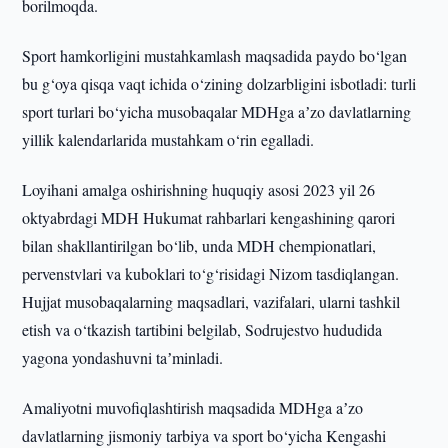
borilmoqda.
Sport hamkorligini mustahkamlash maqsadida paydo bo‘lgan
bu g‘oya qisqa vaqt ichida o‘zining dolzarbligini isbotladi: turli
sport turlari bo‘yicha musobaqalar MDHga aʼzo davlatlarning
yillik kalendarlarida mustahkam o‘rin egalladi.
Loyihani amalga oshirishning huquqiy asosi 2023 yil 26
oktyabrdagi MDH Hukumat rahbarlari kengashining qarori
bilan shakllantirilgan bo‘lib, unda MDH chempionatlari,
pervenstvlari va kuboklari to‘g‘risidagi Nizom tasdiqlangan.
Hujjat musobaqalarning maqsadlari, vazifalari, ularni tashkil
etish va o‘tkazish tartibini belgilab, Sodrujestvo hududida
yagona yondashuvni taʼminladi.
Amaliyotni muvofiqlashtirish maqsadida MDHga aʼzo
davlatlarning jismoniy tarbiya va sport bo‘yicha Kengashi