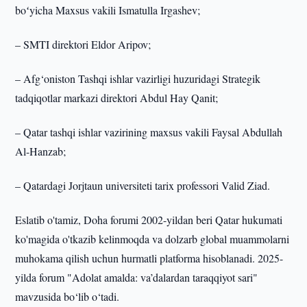
boʻyicha Maxsus vakili Ismatulla Irgashev;
– SMTI direktori Eldor Aripov;
– Afg‘oniston Tashqi ishlar vazirligi huzuridagi Strategik
tadqiqotlar markazi direktori Abdul Hay Qanit;
– Qatar tashqi ishlar vazirining maxsus vakili Faysal Abdullah
Al-Hanzab;
– Qatardagi Jorjtaun universiteti tarix professori Valid Ziad.
Eslatib o'tamiz, Doha forumi 2002-yildan beri Qatar hukumati
ko'magida o'tkazib kelinmoqda va dolzarb global muammolarni
muhokama qilish uchun hurmatli platforma hisoblanadi. 2025-
yilda forum "Adolat amalda: va’dalardan taraqqiyot sari"
mavzusida bo‘lib o‘tadi.