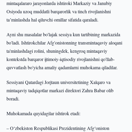
mintaqalararo jarayonlarda ishtiroki Markaziy va Janubiy
Osiyoda uzoq muddatli barqarorlik va tinch rivojlanishni
taʼminlashda hal qiluvchi omillar sifatida qaraladi.
Ayni shu masalalar bo'lajak sessiya kun tartibining markazida
bo'ladi. Ishtirokchilar Afg'onistonning transmintaqaviy aloqani
ta'minlashdagi rolini, shuningdek, kengroq mintaqaviy
kontekstda barqaror ijtimoiy-iqtisodiy rivojlanishni qo'llab-
quvvatlash bo'yicha amaliy qadamlarni muhokama qiladilar.
Sessiyani Qatardagi Jorjtaun universitetining Xalqaro va
mintaqaviy tadqiqotlar markazi direktori Zahra Babar olib
boradi.
Muhokamada quyidagilar ishtirok etadi:
– Oʻzbekiston Respublikasi Prezidentining Afgʻoniston