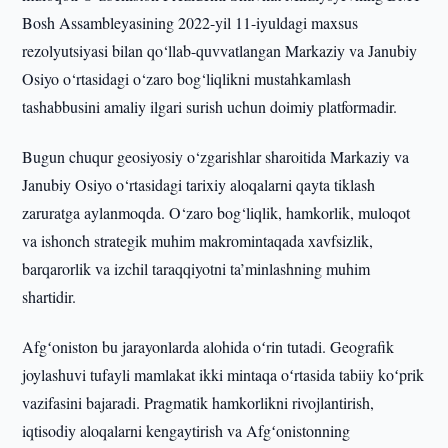
Bosh Assambleyasining 2022-yil 11-iyuldagi maxsus
rezolyutsiyasi bilan qo‘llab-quvvatlangan Markaziy va Janubiy
Osiyo o‘rtasidagi o‘zaro bog‘liqlikni mustahkamlash
tashabbusini amaliy ilgari surish uchun doimiy platformadir.
Bugun chuqur geosiyosiy o‘zgarishlar sharoitida Markaziy va
Janubiy Osiyo o‘rtasidagi tarixiy aloqalarni qayta tiklash
zaruratga aylanmoqda. O‘zaro bog‘liqlik, hamkorlik, muloqot
va ishonch strategik muhim makromintaqada xavfsizlik,
barqarorlik va izchil taraqqiyotni ta’minlashning muhim
shartidir.
Afgʻoniston bu jarayonlarda alohida oʻrin tutadi. Geografik
joylashuvi tufayli mamlakat ikki mintaqa oʻrtasida tabiiy koʻprik
vazifasini bajaradi. Pragmatik hamkorlikni rivojlantirish,
iqtisodiy aloqalarni kengaytirish va Afgʻonistonning