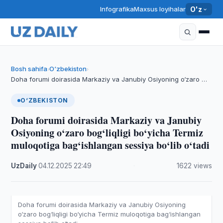
Infografika
Maxsus loyihalar
O'z
Bosh sahifa
O‘zbekiston
›
›
Doha forumi doirasida Markaziy va Janubiy Osiyoning o‘zaro …
O‘ZBEKISTON
Doha forumi doirasida Markaziy va Janubiy
Osiyoning o‘zaro bog‘liqligi bo‘yicha Termiz
muloqotiga bag‘ishlangan sessiya bo‘lib o‘tadi
UzDaily
·
04.12.2025
·
22:49
·
1622 views
Doha forumi doirasida Markaziy va Janubiy Osiyoning
o‘zaro bog‘liqligi bo‘yicha Termiz muloqotiga bag‘ishlangan