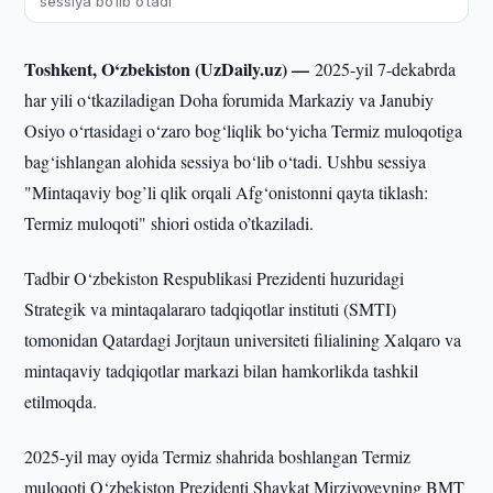
sessiya bo‘lib o‘tadi
Toshkent, O‘zbekiston (UzDaily.uz) —
2025-yil 7-dekabrda
har yili o‘tkaziladigan Doha forumida Markaziy va Janubiy
Osiyo o‘rtasidagi o‘zaro bog‘liqlik bo‘yicha Termiz muloqotiga
bag‘ishlangan alohida sessiya bo‘lib o‘tadi. Ushbu sessiya
"Mintaqaviy bog’li qlik orqali Afg‘onistonni qayta tiklash:
Termiz muloqoti" shiori ostida o’tkaziladi.
Tadbir O‘zbekiston Respublikasi Prezidenti huzuridagi
Strategik va mintaqalararo tadqiqotlar instituti (SMTI)
tomonidan Qatardagi Jorjtaun universiteti filialining Xalqaro va
mintaqaviy tadqiqotlar markazi bilan hamkorlikda tashkil
etilmoqda.
2025-yil may oyida Termiz shahrida boshlangan Termiz
muloqoti O‘zbekiston Prezidenti Shavkat Mirziyoyevning BMT