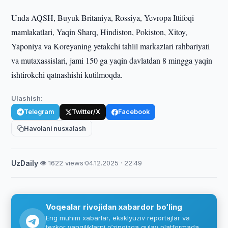
Unda AQSH, Buyuk Britaniya, Rossiya, Yevropa Ittifoqi
mamlakatlari, Yaqin Sharq, Hindiston, Pokiston, Xitoy,
Yaponiya va Koreyaning yetakchi tahlil markazlari rahbariyati
va mutaxassislari, jami 150 ga yaqin davlatdan 8 mingga yaqin
ishtirokchi qatnashishi kutilmoqda.
Ulashish:
Telegram
Twitter/X
Facebook
Havolani nusxalash
UzDaily
·
👁 1622 views
·
04.12.2025 · 22:49
Voqealar rivojidan xabardor bo‘ling
Eng muhim xabarlar, eksklyuziv reportajlar va
tezkor yangiliklarni o‘zingizga qulay platformada