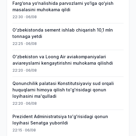
Farg‘ona yo‘nalishida parvozlarni yo‘lga qo‘yish
masalasini muhokama qildi
22:30 · 06/08
O‘zbekistonda sement ishlab chiqarish 10,1 mln
tonnaga yetdi
22:25 · 06/08
Oʻzbekiston va Loong Air aviakompaniyalari
aviareyslarni kengaytirishni muhokama qilishdi
22:20 · 06/08
Qonunchilik palatasi Konstitutsiyaviy sud orqali
huquqlarni himoya qilish to'g'risidagi qonun
loyihasini ma'qulladi
22:20 · 06/08
Prezident Administratsiya to'g'risidagi qonun
loyihasi Senatga yuborildi
22:15 · 06/08