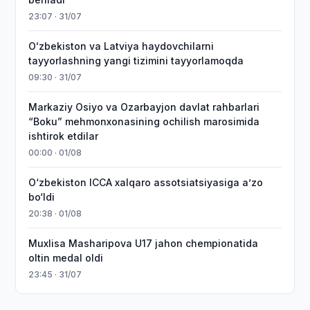
23:07 · 31/07
Oʻzbekiston va Latviya haydovchilarni
tayyorlashning yangi tizimini tayyorlamoqda
09:30 · 31/07
Markaziy Osiyo va Ozarbayjon davlat rahbarlari
“Boku” mehmonxonasining ochilish marosimida
ishtirok etdilar
00:00 · 01/08
O‘zbekiston ICCA xalqaro assotsiatsiyasiga aʼzo
bo‘ldi
20:38 · 01/08
Muxlisa Masharipova U17 jahon chempionatida
oltin medal oldi
23:45 · 31/07