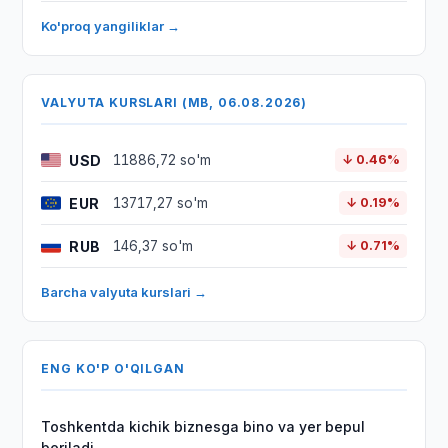
Ko'proq yangiliklar →
VALYUTA KURSLARI (MB, 06.08.2026)
USD
11886,72 so'm
↓ 0.46%
EUR
13717,27 so'm
↓ 0.19%
RUB
146,37 so'm
↓ 0.71%
Barcha valyuta kurslari →
ENG KO'P O'QILGAN
Toshkentda kichik biznesga bino va yer bepul
beriladi