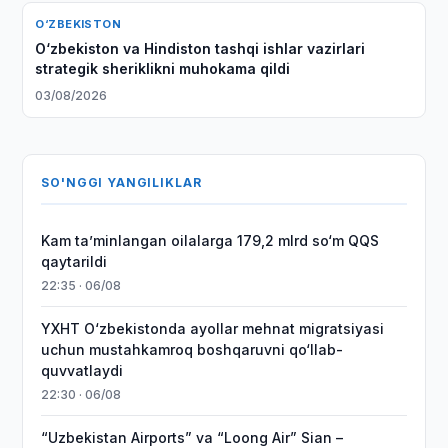
O‘ZBEKISTON
O‘zbekiston va Hindiston tashqi ishlar vazirlari
strategik sheriklikni muhokama qildi
03/08/2026
SO'NGGI YANGILIKLAR
Kam taʼminlangan oilalarga 179,2 mlrd so‘m QQS
qaytarildi
22:35 · 06/08
YXHT O‘zbekistonda ayollar mehnat migratsiyasi
uchun mustahkamroq boshqaruvni qo‘llab-
quvvatlaydi
22:30 · 06/08
“Uzbekistan Airports” va “Loong Air” Sian –