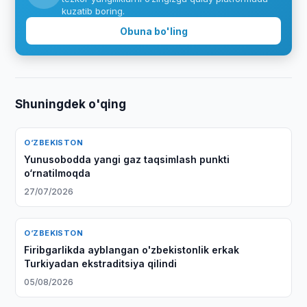
kuzatib boring.
Obuna bo'ling
Shuningdek o'qing
O‘ZBEKISTON
Yunusobodda yangi gaz taqsimlash punkti
o‘rnatilmoqda
27/07/2026
O‘ZBEKISTON
Firibgarlikda ayblangan o'zbekistonlik erkak
Turkiyadan ekstraditsiya qilindi
05/08/2026