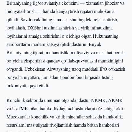
Britaniyaning ilgʻor aviatsiya ekotizimi — xizmatlar, jihozlar va
moliyalashtirish — hamda kengaytirish rejalari muhokama
qilindi. Savdo vakilining jamoasi, shuningdek, rejalashtirish,
loyihalash, DXShni tuzilmalashtirish va yirik infratuzilma
loyihalarini amalga oshirishni oʻz ichiga olgan Hukumatning
aeroportlarni modernizatsiya qilish dasturini Buyuk
Britaniyaning tijorat, muhandislik, moliyaviy va maslahat berish
boʻyicha ekspertizasi qanday qoʻllab‑quvvatlashi mumkinligini
oʻrgandi. Uzbekistan Airwaysning uzoq muddatli IPO oʻtkazish
boʻyicha niyatlari, jumladan London fond birjasida listing
imkoniyati, qayd etildi.
Konchilik sektorida umuman olganda, dastur NKMK, AKMK
va UzTMK bilan hamkorlikdagi uchrashuvlarni oʻz ichiga oldi.
Muzokaralar konchilik va kritik minerallar sohasida hamkorlik,
resurslarni masʼuliyatli rivojlantirish hamda britan hamkorlari