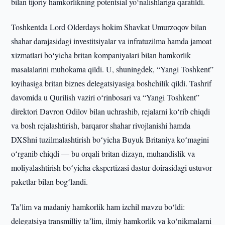
bilan tijoriy hamkorlikning potentsial yoʻnalishlariga qaratildi.
Toshkentda Lord Olderdays hokim Shavkat Umurzoqov bilan
shahar darajasidagi investitsiyalar va infratuzilma hamda jamoat
xizmatlari boʻyicha britan kompaniyalari bilan hamkorlik
masalalarini muhokama qildi. U, shuningdek, “Yangi Toshkent”
loyihasiga britan biznes delegatsiyasiga boshchilik qildi. Tashrif
davomida u Qurilish vaziri oʻrinbosari va “Yangi Toshkent”
direktori Davron Odilov bilan uchrashib, rejalarni koʻrib chiqdi
va bosh rejalashtirish, barqaror shahar rivojlanishi hamda
DXShni tuzilmalashtirish boʻyicha Buyuk Britaniya koʻmagini
oʻrganib chiqdi — bu orqali britan dizayn, muhandislik va
moliyalashtirish boʻyicha ekspertizasi dastur doirasidagi ustuvor
paketlar bilan bogʻlandi.
Taʼlim va madaniy hamkorlik ham izchil mavzu boʻldi:
delegatsiya transmilliy taʼlim, ilmiy hamkorlik va koʻnikmalarni