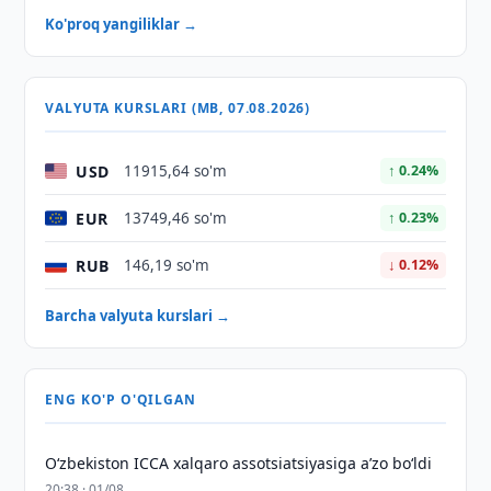
Ko'proq yangiliklar →
VALYUTA KURSLARI (MB, 07.08.2026)
USD
11915,64 so'm
↑ 0.24%
EUR
13749,46 so'm
↑ 0.23%
RUB
146,19 so'm
↓ 0.12%
Barcha valyuta kurslari →
ENG KO'P O'QILGAN
O‘zbekiston ICCA xalqaro assotsiatsiyasiga aʼzo bo‘ldi
20:38 · 01/08