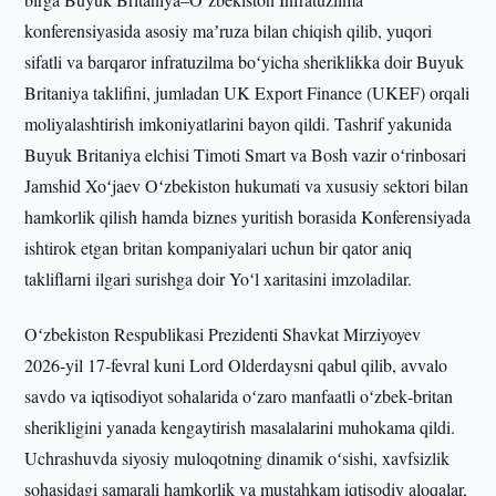
konferensiyasida asosiy maʼruza bilan chiqish qilib, yuqori
sifatli va barqaror infratuzilma boʻyicha sheriklikka doir Buyuk
Britaniya taklifini, jumladan UK Export Finance (UKEF) orqali
moliyalashtirish imkoniyatlarini bayon qildi. Tashrif yakunida
Buyuk Britaniya elchisi Timoti Smart va Bosh vazir oʻrinbosari
Jamshid Xoʻjaev Oʻzbekiston hukumati va xususiy sektori bilan
hamkorlik qilish hamda biznes yuritish borasida Konferensiyada
ishtirok etgan britan kompaniyalari uchun bir qator aniq
takliflarni ilgari surishga doir Yoʻl xaritasini imzoladilar.
Oʻzbekiston Respublikasi Prezidenti Shavkat Mirziyoyev
2026‑yil 17‑fevral kuni Lord Olderdaysni qabul qilib, avvalo
savdo va iqtisodiyot sohalarida oʻzaro manfaatli oʻzbek‑britan
sherikligini yanada kengaytirish masalalarini muhokama qildi.
Uchrashuvda siyosiy muloqotning dinamik oʻsishi, xavfsizlik
sohasidagi samarali hamkorlik va mustahkam iqtisodiy aloqalar,