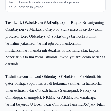
tashrif buyurdi: savdo va investitsiya aloqalarini
chuqurlashtirish yoʻlida
Toshkent, O‘zbekiston (UzDaily.uz) —
Buyuk Britaniyaning
Ozarbayjon va Markaziy Osiyo boʻyicha maxsus savdo vakili,
professor Lord Olderdays, Oʻzbekistonga bir necha kunlik
tashrifini yakunladi; tashrif iqtisodiy hamkorlikni
mustahkamlash hamda infratuzilma, kritik minerallar, kapital
bozorlari va taʼlim yoʻnalishlarida imkoniyatlarni ochib berishga
qaratildi.
Tashrif davomida Lord Olderdays Oʻzbekiston Prezidenti, bir
qator boshqa yuqori martabali hukumat vakillari va hamkorlar
bilan uchrashuvlar oʻtkazdi hamda Samarqand, Navoiy va
Olmaliqqa, shuningdek NKMK va AKMK korxonalariga
tashrif buyurdi. U Bosh vazir oʻrinbosari Jamshid Xoʻjaev bilan
birga Buyuk Britaniya–Oʻzbekiston Infratuzilma