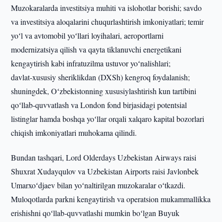
Muzokaralarda investitsiya muhiti va islohotlar borishi; savdo
va investitsiya aloqalarini chuqurlashtirish imkoniyatlari; temir
yoʻl va avtomobil yoʻllari loyihalari, aeroportlarni
modernizatsiya qilish va qayta tiklanuvchi energetikani
kengaytirish kabi infratuzilma ustuvor yoʻnalishlari;
davlat‑xususiy sheriklikdan (DXSh) kengroq foydalanish;
shuningdek, Oʻzbekistonning xususiylashtirish kun tartibini
qoʻllab‑quvvatlash va London fond birjasidagi potentsial
listinglar hamda boshqa yoʻllar orqali xalqaro kapital bozorlari
chiqish imkoniyatlari muhokama qilindi.
Bundan tashqari, Lord Olderdays Uzbekistan Airways raisi
Shuxrat Xudayqulov va Uzbekistan Airports raisi Javlonbek
Umarxoʻdjaev bilan yoʻnaltirilgan muzokaralar oʻtkazdi.
Muloqotlarda parkni kengaytirish va operatsion mukammallikka
erishishni qoʻllab‑quvvatlashi mumkin boʻlgan Buyuk