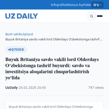
Infografika
Maxsus loyihalar
O'z
Bosh sahifa
Iqtisod
›
›
Buyuk Britaniya savdo vakili lord Olderdays Oʻzbekistonga tashrif …
IQTISOD
Buyuk Britaniya savdo vakili lord Olderdays
Oʻzbekistonga tashrif buyurdi: savdo va
investitsiya aloqalarini chuqurlashtirish
yoʻlida
UzDaily
·
20.02.2026
·
20:45
·
797 views
Buyuk Britaniya savdo vakili lord Olderdays Oʻzbekistonga