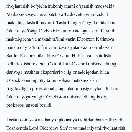
rivojlantirish boʻyicha imkoniyatlarni oʻrganish maqsadida
Markaziy Osiyo universiteti va Toshkentdagi Prezident
maktabiga tashrif buyurdi. Tashrifning soʻnggi kunida Lord
Olderdays Yangi Oʻzbekiston universitetiga tashrif buyurib,
maktabgacha va maktab taʼlimi vaziri E’zozxon Karimova
hamda oliy taʼlim, fan va innovatsiyalar vaziri oʻrinbosari
Sardor Rajabov bilan birga Oxford Hub ishga tushirilishi
tadbirida ishtirok etdi. Oxford Hub Oksford universitetining
dunyoga mashhur ekspertlari va ilgʻor tadqiqotlari bilan
Oʻzbekistonning oliy taʼlim sohasi mutaxassislarini
bogʻlaydigan professional aloqa platformasiga aylanadi. Lord
Olderdaysga Yangi Oʻzbekiston universitetining faxriy
professori unvoni berildi.
Dastur doirasida madaniy diplomatiya tadbirlari ham oʻtkazildi.
Toshkentda Lord Olderdays Sanʼat va madaniyatni rivojlantirish