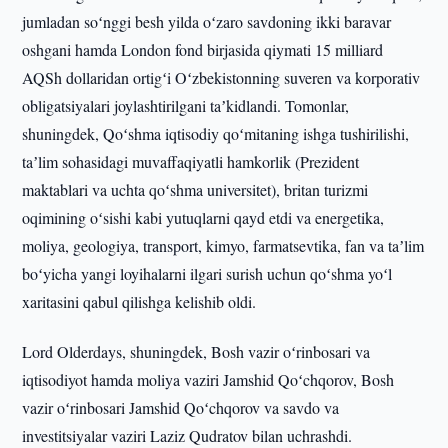
jumladan soʻnggi besh yilda oʻzaro savdoning ikki baravar
oshgani hamda London fond birjasida qiymati 15 milliard
AQSh dollaridan ortigʻi Oʻzbekistonning suveren va korporativ
obligatsiyalari joylashtirilgani taʼkidlandi. Tomonlar,
shuningdek, Qoʻshma iqtisodiy qoʻmitaning ishga tushirilishi,
taʼlim sohasidagi muvaffaqiyatli hamkorlik (Prezident
maktablari va uchta qoʻshma universitet), britan turizmi
oqimining oʻsishi kabi yutuqlarni qayd etdi va energetika,
moliya, geologiya, transport, kimyo, farmatsevtika, fan va taʼlim
boʻyicha yangi loyihalarni ilgari surish uchun qoʻshma yoʻl
xaritasini qabul qilishga kelishib oldi.
Lord Olderdays, shuningdek, Bosh vazir oʻrinbosari va
iqtisodiyot hamda moliya vaziri Jamshid Qoʻchqorov, Bosh
vazir oʻrinbosari Jamshid Qoʻchqorov va savdo va
investitsiyalar vaziri Laziz Qudratov bilan uchrashdi.