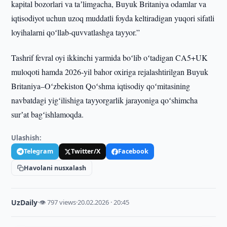
kapital bozorlari va taʼlimgacha, Buyuk Britaniya odamlar va
iqtisodiyot uchun uzoq muddatli foyda keltiradigan yuqori sifatli
loyihalarni qoʻllab‑quvvatlashga tayyor.”
Tashrif fevral oyi ikkinchi yarmida boʻlib oʻtadigan CA5+UK
muloqoti hamda 2026‑yil bahor oxiriga rejalashtirilgan Buyuk
Britaniya–Oʻzbekiston Qoʻshma iqtisodiy qoʻmitasining
navbatdagi yigʻilishiga tayyorgarlik jarayoniga qoʻshimcha
surʼat bagʻishlamoqda.
Ulashish:
Telegram
Twitter/X
Facebook
Havolani nusxalash
UzDaily
·
👁 797 views
·
20.02.2026 · 20:45