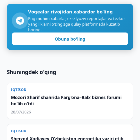
Voqealar rivojidan xabardor bo‘ling
Eng muhim xabarlar, eksklyuziv reportajlar va tezkor
yangiliklarni o‘zingizga qulay platformada kuzatib
boring.
Obuna bo'ling
Shuningdek o'qing
IQTISOD
Mozori Sharif shahrida Farg‘ona–Balx biznes forumi
bo‘lib o‘tdi
28/07/2026
IQTISOD
Sherzod Xodjayev O‘zbekiston energetika vaziri etib