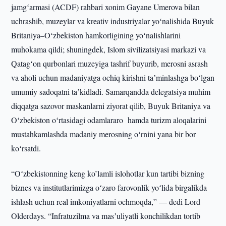
jamgʻarmasi (ACDF) rahbari xonim Gayane Umerova bilan
uchrashib, muzeylar va kreativ industriyalar yoʻnalishida Buyuk
Britaniya–Oʻzbekiston hamkorligining yoʻnalishlarini
muhokama qildi; shuningdek, Islom sivilizatsiyasi markazi va
Qatagʻon qurbonlari muzeyiga tashrif buyurib, merosni asrash
va aholi uchun madaniyatga ochiq kirishni taʼminlashga boʻlgan
umumiy sadoqatni taʼkidladi. Samarqandda delegatsiya muhim
diqqatga sazovor maskanlarni ziyorat qilib, Buyuk Britaniya va
Oʻzbekiston oʻrtasidagi odamlararo hamda turizm aloqalarini
mustahkamlashda madaniy merosning oʻrnini yana bir bor
koʻrsatdi.
“Oʻzbekistonning keng ko’lamli islohotlar kun tartibi bizning
biznes va institutlarimizga oʻzaro farovonlik yoʻlida birgalikda
ishlash uchun real imkoniyatlarni ochmoqda,” — dedi Lord
Olderdays. “Infratuzilma va masʼuliyatli konchilikdan tortib