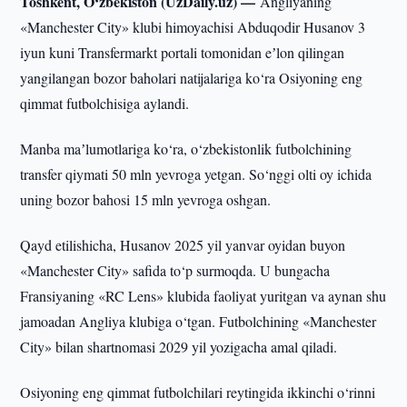
Toshkent, O‘zbekiston (UzDaily.uz) —
Angliyaning
«Manchester City» klubi himoyachisi Abduqodir Husanov 3
iyun kuni Transfermarkt portali tomonidan eʼlon qilingan
yangilangan bozor baholari natijalariga ko‘ra Osiyoning eng
qimmat futbolchisiga aylandi.
Manba maʼlumotlariga ko‘ra, o‘zbekistonlik futbolchining
transfer qiymati 50 mln yevroga yetgan. So‘nggi olti oy ichida
uning bozor bahosi 15 mln yevroga oshgan.
Qayd etilishicha, Husanov 2025 yil yanvar oyidan buyon
«Manchester City» safida to‘p surmoqda. U bungacha
Fransiyaning «RC Lens» klubida faoliyat yuritgan va aynan shu
jamoadan Angliya klubiga o‘tgan. Futbolchining «Manchester
City» bilan shartnomasi 2029 yil yozigacha amal qiladi.
Osiyoning eng qimmat futbolchilari reytingida ikkinchi o‘rinni