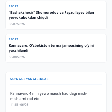
SPORT
“Bashakshexir” Shomurodov va Fayzullayev bilan
yevrokubokdan chiqdi
30/07/2026
SPORT
Kannavaro: O‘zbekiston terma jamoasining o‘yini
yaxshilandi
06/08/2026
SO'NGGI YANGILIKLAR
Kannavaro 4 mln yevro maosh haqidagi mish-
mishlarni rad etdi
11:15 · 06/08