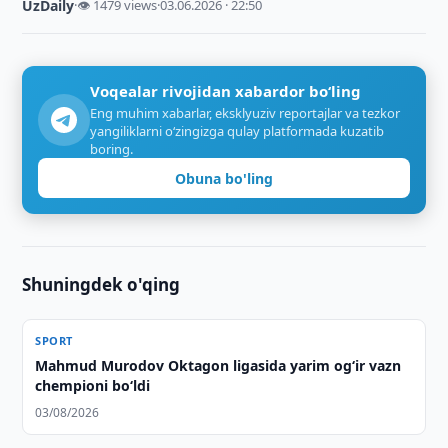
UzDaily
·
👁 1479 views
·
03.06.2026 · 22:50
Voqealar rivojidan xabardor bo‘ling
Eng muhim xabarlar, eksklyuziv reportajlar va tezkor
yangiliklarni o‘zingizga qulay platformada kuzatib
boring.
Obuna bo'ling
Shuningdek o'qing
SPORT
Mahmud Murodov Oktagon ligasida yarim og‘ir vazn
chempioni bo‘ldi
03/08/2026