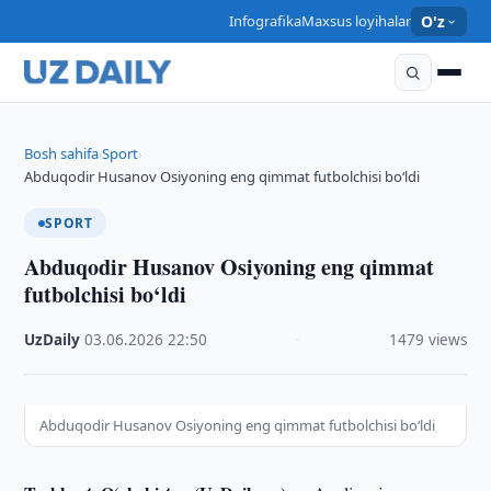
Infografika
Maxsus loyihalar
O'z
Bosh sahifa
Sport
›
›
Abduqodir Husanov Osiyoning eng qimmat futbolchisi bo‘ldi
SPORT
Abduqodir Husanov Osiyoning eng qimmat
futbolchisi bo‘ldi
UzDaily
·
03.06.2026
·
22:50
·
1479 views
Abduqodir Husanov Osiyoning eng qimmat futbolchisi bo‘ldi