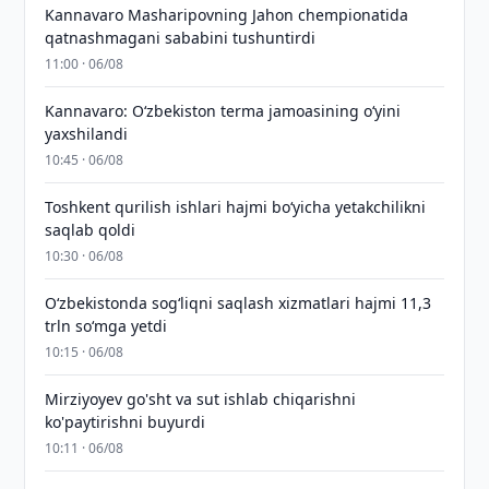
Kannavaro Masharipovning Jahon chempionatida
qatnashmagani sababini tushuntirdi
11:00 · 06/08
Kannavaro: O‘zbekiston terma jamoasining o‘yini
yaxshilandi
10:45 · 06/08
Toshkent qurilish ishlari hajmi bo‘yicha yetakchilikni
saqlab qoldi
10:30 · 06/08
O‘zbekistonda sog‘liqni saqlash xizmatlari hajmi 11,3
trln so‘mga yetdi
10:15 · 06/08
Mirziyoyev go'sht va sut ishlab chiqarishni
ko'paytirishni buyurdi
10:11 · 06/08