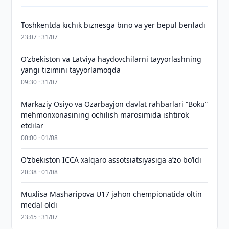
Toshkentda kichik biznesga bino va yer bepul beriladi
23:07 · 31/07
Oʻzbekiston va Latviya haydovchilarni tayyorlashning
yangi tizimini tayyorlamoqda
09:30 · 31/07
Markaziy Osiyo va Ozarbayjon davlat rahbarlari “Boku”
mehmonxonasining ochilish marosimida ishtirok
etdilar
00:00 · 01/08
O‘zbekiston ICCA xalqaro assotsiatsiyasiga aʼzo bo‘ldi
20:38 · 01/08
Muxlisa Masharipova U17 jahon chempionatida oltin
medal oldi
23:45 · 31/07