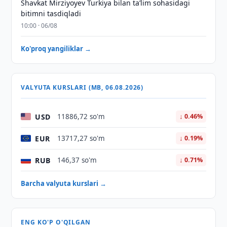
Shavkat Mirziyoyev Turkiya bilan taʼlim sohasidagi
bitimni tasdiqladi
10:00 · 06/08
Ko'proq yangiliklar →
VALYUTA KURSLARI (MB, 06.08.2026)
USD
11886,72 so'm
↓ 0.46%
EUR
13717,27 so'm
↓ 0.19%
RUB
146,37 so'm
↓ 0.71%
Barcha valyuta kurslari →
ENG KO'P O'QILGAN