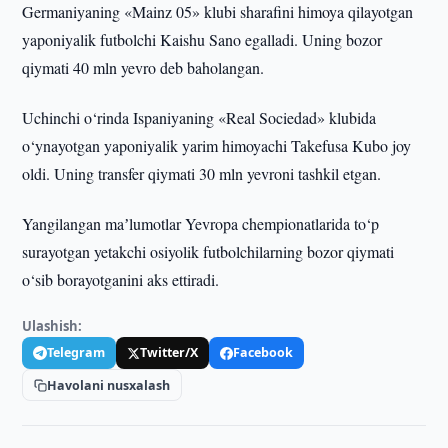
Germaniyaning «Mainz 05» klubi sharafini himoya qilayotgan
yaponiyalik futbolchi Kaishu Sano egalladi. Uning bozor
qiymati 40 mln yevro deb baholangan.
Uchinchi o‘rinda Ispaniyaning «Real Sociedad» klubida
o‘ynayotgan yaponiyalik yarim himoyachi Takefusa Kubo joy
oldi. Uning transfer qiymati 30 mln yevroni tashkil etgan.
Yangilangan maʼlumotlar Yevropa chempionatlarida to‘p
surayotgan yetakchi osiyolik futbolchilarning bozor qiymati
o‘sib borayotganini aks ettiradi.
Ulashish:
Telegram
Twitter/X
Facebook
Havolani nusxalash