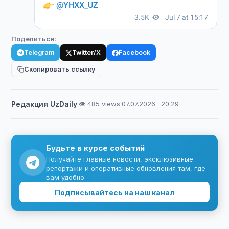
Поделиться:
Telegram
Twitter/X
Facebook
Скопировать ссылку
Редакция UzDaily
·
👁 485 views
·
07.07.2026 · 20:29
Будьте в курсе событий
Получайте главные новости, эксклюзивные
репортажи и оперативные обновления там, где
вам удобно.
Подписывайтесь на наш канал