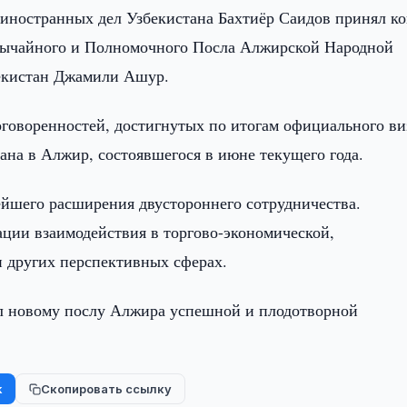
иностранных дел Узбекистана Бахтиёр Саидов принял к
звычайного и Полномочного Посла Алжирской Народной
бекистан Джамили Ашур.
оговоренностей, достигнутых по итогам официального ви
ана в Алжир, состоявшегося в июне текущего года.
йшего расширения двустороннего сотрудничества.
ации взаимодействия в торгово-экономической,
и других перспективных сферах.
л новому послу Алжира успешной и плодотворной
k
Скопировать ссылку