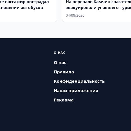
те пассажир пострадал
На перевале Камчик спасател
кновении автобусов
эвакуировали упавшего тури
04/08/2026
О НАС
О нас
Правила
Конфиденциальность
Наши приложения
Реклама