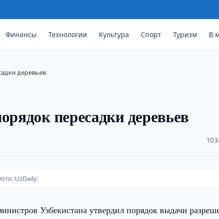
Финансы
Технологии
Культура
Спорт
Туризм
В 
садки деревьев
порядок пересадки деревьев
·
103
то: UzDaily.
министров Узбекистана утвердил порядок выдачи разреш