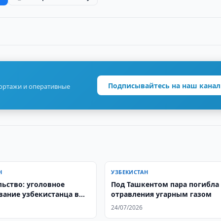
Подписывайтесь на наш канал
портажи и оперативные
Н
УЗБЕКИСТАН
льство: уголовное
Под Ташкентом пара погибла
вание узбекистанца в
отравления угарным газом
ращено
24/07/2026