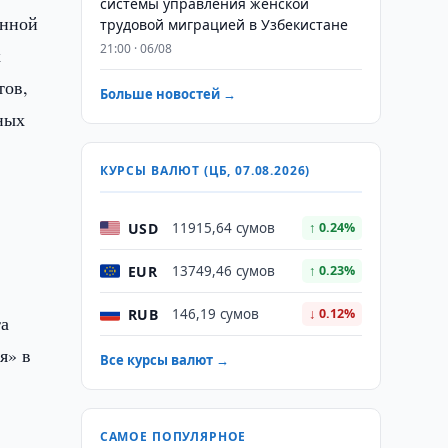
системы управления женской
анной
трудовой миграцией в Узбекистане
21:00 · 06/08
х
тов,
Больше новостей →
ных
КУРСЫ ВАЛЮТ (ЦБ, 07.08.2026)
USD
11915,64 сумов
↑ 0.24%
EUR
13749,46 сумов
↑ 0.23%
RUB
146,19 сумов
↓ 0.12%
та
я» в
Все курсы валют →
САМОЕ ПОПУЛЯРНОЕ