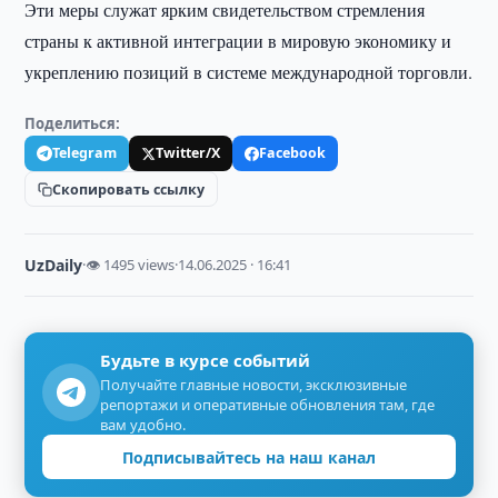
Эти меры служат ярким свидетельством стремления
страны к активной интеграции в мировую экономику и
укреплению позиций в системе международной торговли.
Поделиться:
Telegram
Twitter/X
Facebook
Скопировать ссылку
UzDaily
·
👁 1495 views
·
14.06.2025 · 16:41
Будьте в курсе событий
Получайте главные новости, эксклюзивные
репортажи и оперативные обновления там, где
вам удобно.
Подписывайтесь на наш канал