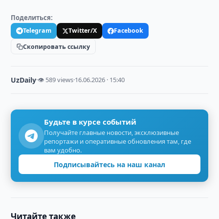
Поделиться:
Telegram
Twitter/X
Facebook
Скопировать ссылку
UzDaily
·
👁 589 views
·
16.06.2026 · 15:40
Будьте в курсе событий
Получайте главные новости, эксклюзивные
репортажи и оперативные обновления там, где
вам удобно.
Подписывайтесь на наш канал
Читайте также