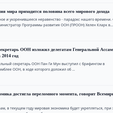
ия мира приходится половина всего мирового дохода
е и укоренившееся неравенство - парадокс нашего времени.
министратор Программы развития ООН (ПРООН) Хелен Кларк в
секретарь ООН изложил делегатам Генеральной Ассам
 2014 год
альный секретарь ООН Пан Ги Мун выступил с брифингом в
амблее ООН, в ходе которого доложил об …
мика достигла переломного момента, говорит Всеми
ам, в текущем году мировая экономика будет укрепляться, при 