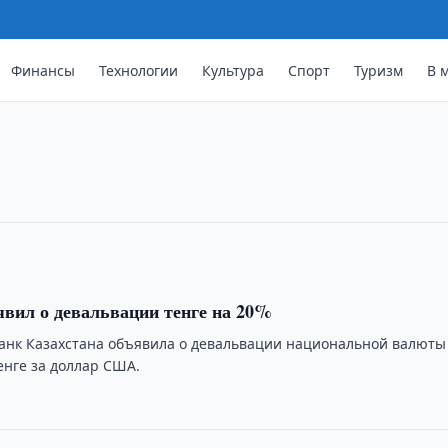
безопасность детей во всемирной
Финансы
Технологии
Культура
Спорт
Туризм
В 
Всемирный день безопасного
 в области образования,
тей в …
явил о девальвации тенге на 20%
нк Казахстана объявила о девальвации национальной валюты
тенге за доллар США.