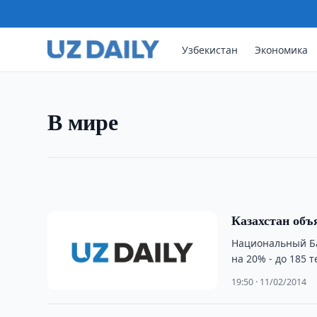
В МИРЕ
ООН призывает обеспечить 
Узбекистан
Экономика
паутине
ООН вместе со своими партнерами отмечает 
Интернета. В этом году он посвящен стратегии
В мире
направленной на повышение безопасности де
11:24 · 13/02/2014
Казахстан объ
Национальный Ба
на 20% - до 185 
19:50 · 11/02/2014