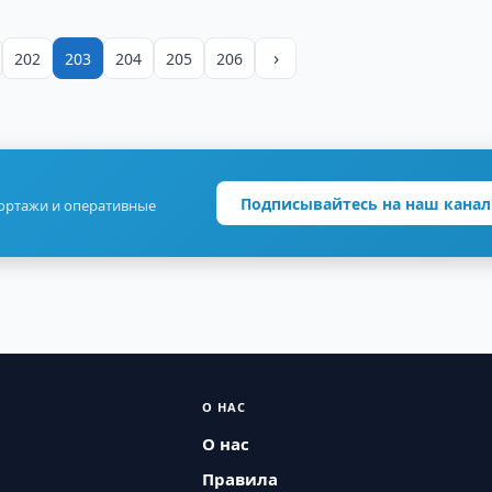
›
202
203
204
205
206
Подписывайтесь на наш канал
портажи и оперативные
О НАС
О нас
Правила