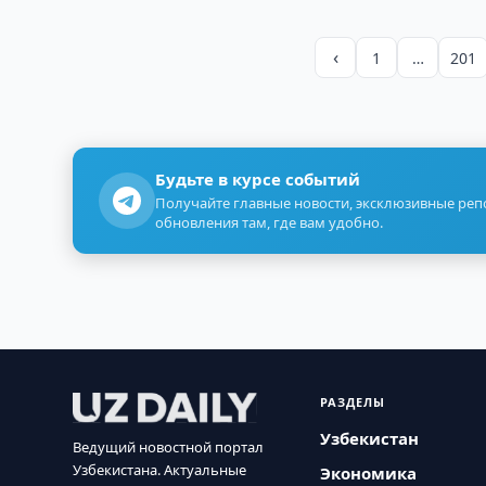
‹
1
…
201
Будьте в курсе событий
Получайте главные новости, эксклюзивные ре
обновления там, где вам удобно.
РАЗДЕЛЫ
Узбекистан
Ведущий новостной портал
Узбекистана. Актуальные
Экономика