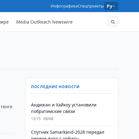
Инфографика
Спецпроекты
Ру
мире
Media OutReach Newswire
ПОСЛЕДНИЕ НОВОСТИ
Андижан и Хайкоу установили
 тенге
побратимские связи
13:15 · 08/08
Спутник Samarkand-2028 передал
первое фото с орбиты