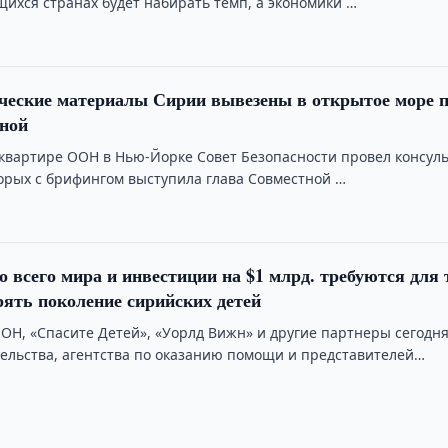
щихся странах будет набирать темп, а экономики …
ческие материалы Сирии вывезены в открытое море п
аной
-квартире ООН в Нью-Йорке Совет Безопасности провел консул
торых с брифингом выступила глава Совместной …
иции на $1 млрд. требуются для того,
рять поколение сирийских детей
Н, «Спасите Детей», «Уорлд Вижн» и другие партнеры сегодн
ельства, агентства по оказанию помощи и представителей
 …