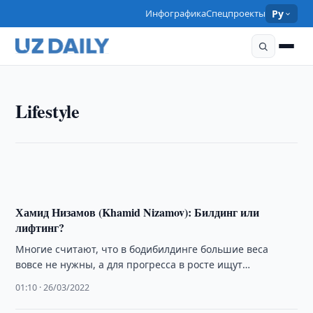
Инфографика
Спецпроекты
Ру
LIFESTYLE
Lifestyle
Хамид Низамов (Khamid Nizamov): Спорт без
ошибок!
21:57 · 26/03/2022
Хамид Низамов (Khamid Nizamov): Билдинг или
лифтинг?
Многие считают, что в бодибилдинге большие веса
вовсе не нужны, а для прогресса в росте ищут
всевозможные «рабочие схемы»… Почитатели …
01:10 · 26/03/2022