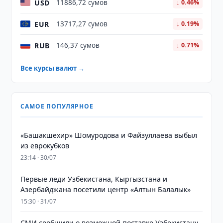
USD
11886,72 сумов
↓ 0.46%
EUR
13717,27 сумов
↓ 0.19%
RUB
146,37 сумов
↓ 0.71%
Все курсы валют →
САМОЕ ПОПУЛЯРНОЕ
«Башакшехир» Шомуродова и Файзуллаева выбыл
из еврокубков
23:14 · 30/07
Первые леди Узбекистана, Кыргызстана и
Азербайджана посетили центр «Алтын Балалык»
15:30 · 31/07
СМИ сообщили о возможной поставке Узбекистану