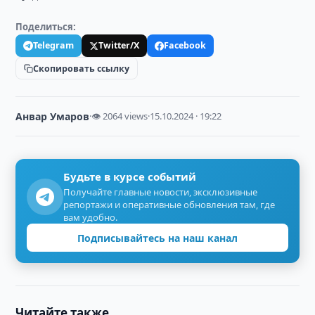
Поделиться:
Telegram
Twitter/X
Facebook
Скопировать ссылку
Анвар Умаров
·
👁 2064 views
·
15.10.2024 · 19:22
Будьте в курсе событий
Получайте главные новости, эксклюзивные
репортажи и оперативные обновления там, где
вам удобно.
Подписывайтесь на наш канал
Читайте также