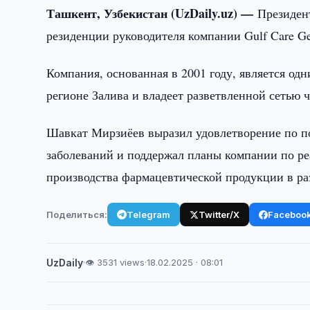
Ташкент, Узбекистан (UzDaily.uz) —
Президен
резиденции руководителя компании Gulf Care Ge
Компания, основанная в 2001 году, является о
регионе Залива и владеет разветвленной сетью
Шавкат Мирзиёев выразил удовлетворение по по
заболеваний и поддержал планы компании по ре
производства фармацевтической продукции в ра
Поделиться:
Telegram
Twitter/X
Faceboo
UzDaily
·
👁 3531 views
·
18.02.2025 · 08:01