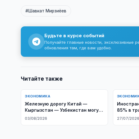
#Шавкат Мирзиёев
Будьте в курсе событий
Получайте главные новости, эксклюзивные р
обновления там, где вам удобно.
Читайте также
ЭКОНОМИКА
ЭКОНОМИ
Железную дорогу Китай —
Иностран
Кыргызстан — Узбекистан могут
85% в тр
достроить раньше
Самарка
03/08/2026
27/07/202