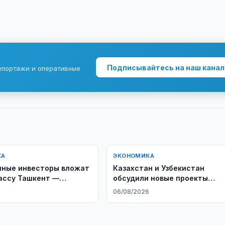
Подписывайтесь на наш канал
епортажи и оперативные
КА
ЭКОНОМИКА
ные инвесторы вложат
Казахстан и Узбекистан
ассу Ташкент —
обсудили новые проекты
нд
кооперации
6
06/08/2026