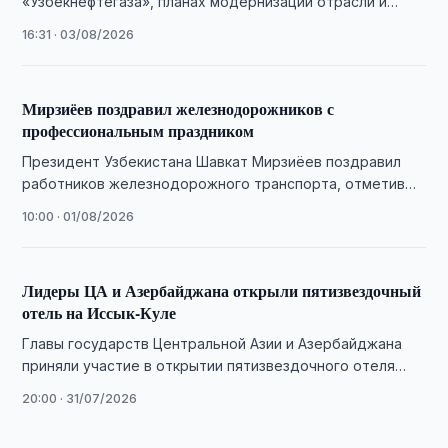
«Узбекнефтегаза», планах модернизации отрасли и
мерах по обеспечению страны нефтепродуктами.
16:31 · 03/08/2026
Мирзиёев поздравил железнодорожников с
профессиональным праздником
Президент Узбекистана Шавкат Мирзиёев поздравил
работников железнодорожного транспорта, отметив
итоги масштабных реформ отрасли последних лет.
10:00 · 01/08/2026
Лидеры ЦА и Азербайджана открыли пятизвездочный
отель на Иссык-Куле
Главы государств Центральной Азии и Азербайджана
приняли участие в открытии пятизвездочного отеля
«Баку» на побережье озера Иссык-Куль в Кыргызстане.
20:00 · 31/07/2026