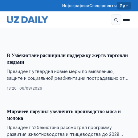
Инфографика
Спецпроекты
Ру
Президенту представили меры по
реформированию энергетики
17:33 · 06/08/2026
В Узбекистане расширили поддержку жертв торговли
людьми
Президент утвердил новые меры по выявлению,
защите и социальной реабилитации пострадавших от
торговли людьми, включая запуск горячей линии и
13:20 · 06/08/2026
миграционных …
Мирзиёев поручил увеличить производство мяса и
молока
Президент Узбекистана рассмотрел программу
развития животноводства и птицеводства до 2028