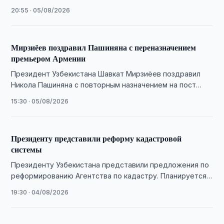
года, предусматривающую инвестиции, импорт
20:55 · 05/08/2026
племенного скота и внедрение цифровых технологий.
Мирзиёев поздравил Пашиняна с переназначением
премьером Армении
Президент Узбекистана Шавкат Мирзиёев поздравил
Никола Пашиняна с повторным назначением на пост
премьер-министра Армении и пожелал ему успехов.
15:30 · 05/08/2026
Президенту представили реформу кадастровой
системы
Президенту Узбекистана представили предложения по
реформированию Агентства по кадастру. Планируется
упростить услуги, сократить сроки их оказания и
19:30 · 04/08/2026
расширить полномочия территориальных …