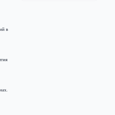
ий в
ятия
нах.