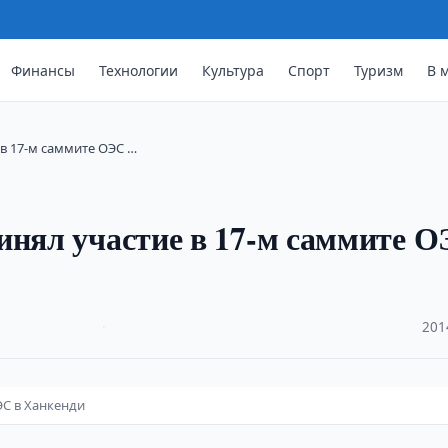
Финансы
Технологии
Культура
Спорт
Туризм
В 
в 17-м саммите ОЭС …
инял участие в 17-м саммите 
·
201
ЭС в Ханкенди