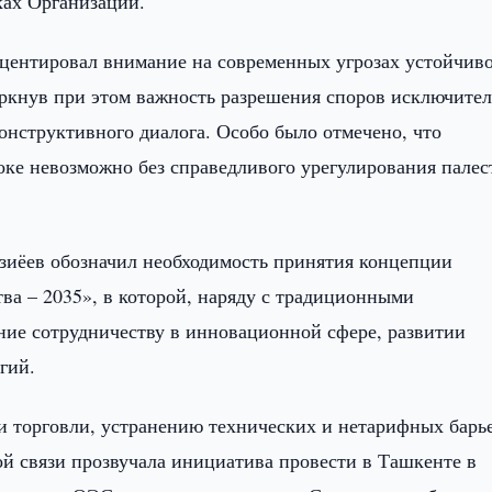
ках Организации.
кцентировал внимание на современных угрозах устойчив
ркнув при этом важность разрешения споров исключите
онструктивного диалога. Особо было отмечено, что
ке невозможно без справедливого урегулирования палес
зиёев обозначил необходимость принятия концепции
ва – 2035», в которой, наряду с традиционными
ние сотрудничеству в инновационной сфере, развитии
гий.
и торговли, устранению технических и нетарифных барь
ой связи прозвучала инициатива провести в Ташкенте в