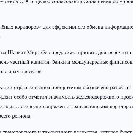
н-членов ОЭС с целью согласования Соглашения об упр
елёных коридоров» для эффективного обмена информаци
.
тва Шавкат Мирзиёев предложил принять долгосрочную
лечь частный капитал, банки и международные финансо
нальных проектов.
ации стратегическим приоритетом обозначено развитие
дент особо отметил значимость железнодорожного прое
ет быть логически сопряжён с Трансафганским коридоро
сего региона.
 транспортного и таможенного ведомства, которое будет