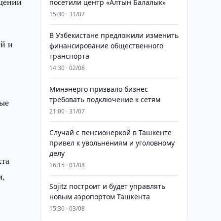
ощении
посетили центр «Алтын Балалык»
15:30 · 31/07
В Узбекистане предложили изменить
ей и
финансирование общественного
транспорта
14:30 · 02/08
Минэнерго призвало бизнес
требовать подключение к сетям
вые
21:00 · 31/07
Случай с пенсионеркой в Ташкенте
привел к увольнениям и уголовному
делу
кта
16:15 · 01/08
м,
Sojitz построит и будет управлять
новым аэропортом Ташкента
15:30 · 03/08