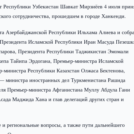
т Республики Узбекистан Шавкат Мирзиёев 4 июля прин
ского сотрудничества, прошедшем в городе Ханкенди.
та Азербайджанской Республики Ильхама Алиева и собр
ц: Президента Исламской Республики Иран Масуда Пезешк
парова, Президента Республики Таджикистан Эмомали
жепа Тайипа Эрдогана, Премьер-министра Исламской
-министра Республики Казахстан Олжаса Бектенова,
 — министра иностранных дел Туркменистана Рашида
еля Премьер-министра Афганистана Муллу Абдула Гани
Асада Маджида Хана и глав делегаций других стран и
 и региональные вопросы, а также пути дальнейшего