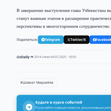
В завершение выступления глава Узбекистана в
станут важным этапом в расширении практичес
перспективы в многостороннем сотрудничестве.
Поделиться:
Telegram
Twitter/X
Faceboo
UzDaily
·
👁 2014 views
·
04.07.2025 · 16:55
#Шавкат Мирзиёев
Будьте в курсе событий
Получайте главные новости, эксклюзивные ре