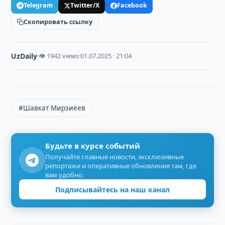
Telegram
Twitter/X
Facebook
Скопировать ссылку
UzDaily
·
👁 1942 views
·
01.07.2025 · 21:04
#Шавкат Мирзиёев
Будьте в курсе событий
Получайте главные новости, эксклюзивные
репортажи и оперативные обновления там, где
вам удобно.
Подписывайтесь на наш канал