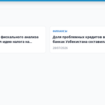
ФИНАНСЫ
 фискального анализа
Доля проблемных кредитов 
л идею налога на
банках Узбекистана составила
 по вкладам
%
28/07/2026