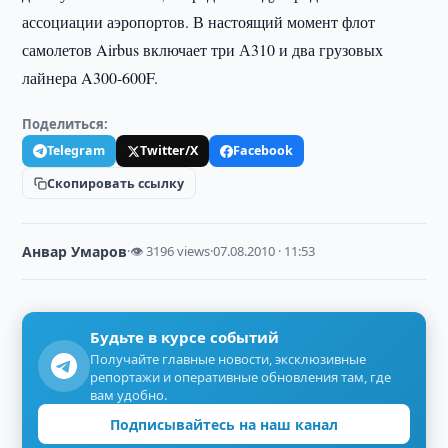
ассоциации аэропортов. В настоящий момент флот
самолетов Airbus включает три А310 и два грузовых
лайнера A300-600F.
Поделиться:
Telegram
Twitter/X
Facebook
Скопировать ссылку
Анвар Умаров
·
👁 3196 views
·
07.08.2010 · 11:53
Будьте в курсе событий
Получайте главные новости, эксклюзивные
репортажи и оперативные обновления там, где
вам удобно.
Подписывайтесь на наш канал