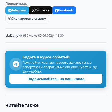
Поделиться:
Telegram
Twitter/X
Facebook
Скопировать ссылку
UzDaily
·
👁 935 views
·
05.06.2026 · 18:30
Будьте в курсе событий
Получайте главные новости, эксклюзивные
репортажи и оперативные обновления там, где
вам удобно.
Подписывайтесь на наш канал
Читайте также