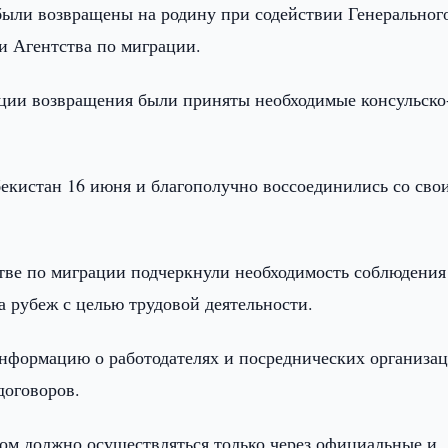
были возвращены на родину при содействии Генеральног
и Агентства по миграции.
ации возвращения были приняты необходимые консульско
екистан 16 июня и благополучно воссоединились со сво
тве по миграции подчеркнули необходимость соблюдения
а рубеж с целью трудовой деятельности.
информацию о работодателях и посреднических организац
договоров.
жом должно осуществляться только через официальные и