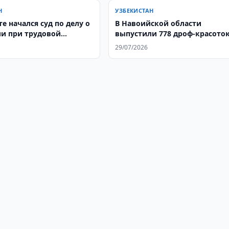
Н
УЗБЕКИСТАН
е начался суд по делу о
В Навоийской области
и при трудовой
выпустили 778 дроф-красото
и
29/07/2026