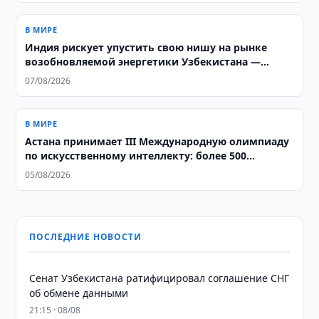
В МИРЕ
Индия рискует упустить свою нишу на рынке
возобновляемой энергетики Узбекистана —
аналитики ORF
07/08/2026
В МИРЕ
Астана принимает III Международную олимпиаду
по искусственному интеллекту: более 500
школьников из 106 стран соревнуются за звание
05/08/2026
лучших
ПОСЛЕДНИЕ НОВОСТИ
Сенат Узбекистана ратифицировал соглашение СНГ
об обмене данными
21:15 · 08/08