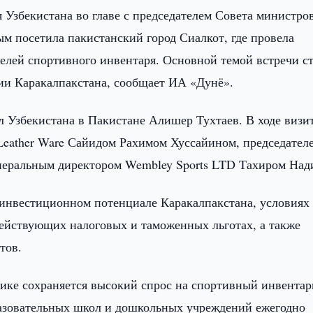
 Узбекистана во главе с председателем Совета министро
 посетила пакистанский город Сиалкот, где провела
елей спортивного инвентаря. Основной темой встречи с
рии Каракалпакстана, сообщает ИА «Дунё».
л Узбекистана в Пакистане Алишер Тухтаев. В ходе визи
Leather Ware Сайидом Рахимом Хуссайином, председател
енеральным директором Wembley Sports LTD Тахиром Над
 инвестиционном потенциале Каракалпакстана, условиях
действующих налоговых и таможенных льготах, а также
тов.
лике сохраняется высокий спрос на спортивный инвентар
разовательных школ и дошкольных учреждений ежегодно