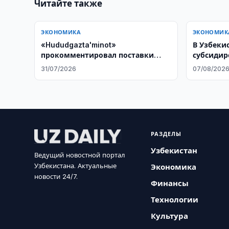
Читайте также
ЭКОНОМИКА
ЭКОНОМИК
«Hududgazta'minot»
В Узбеки
прокомментировал поставки
субсидир
газа в Куве
электро
31/07/2026
07/08/202
РАЗДЕЛЫ
Узбекистан
Ведущий новостной портал
Узбекистана. Актуальные
Экономика
новости 24/7.
Финансы
Технологии
Культура