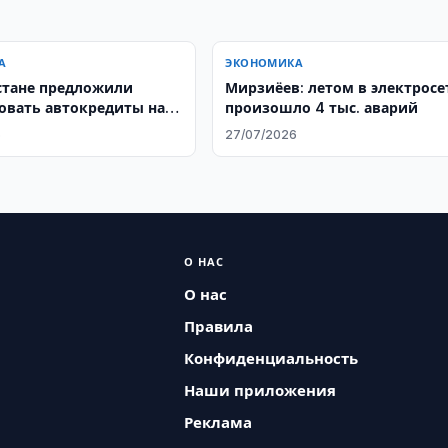
А
ЭКОНОМИКА
стане предложили
Мирзиёев: летом в электросе
овать автокредиты на
произошло 4 тыс. аварий
мобили
6
27/07/2026
О НАС
О нас
Правила
Конфиденциальность
Наши приложения
Реклама