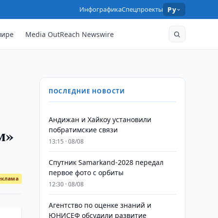
Инфографика
Спецпроекты
Ру
мире
Media OutReach Newswire
ПОСЛЕДНИЕ НОВОСТИ
Андижан и Хайкоу установили
м»
побратимские связи
13:15 · 08/08
Спутник Samarkand-2028 передал
первое фото с орбиты
еклама
12:30 · 08/08
Агентство по оценке знаний и
ЮНИСЕФ обсудили развитие