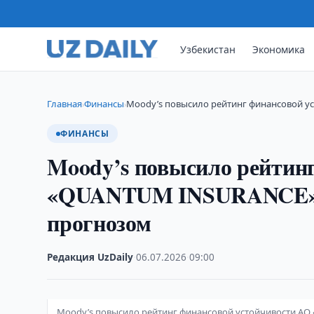
Узбекистан
Экономика
Главная
Финансы
Moody’s повысило рейтинг финансовой 
›
›
ФИНАНСЫ
Moody’s повысило рейтин
«QUANTUM INSURANCE» д
прогнозом
Редакция UzDaily
·
06.07.2026
·
09:00
Moody’s повысило рейтинг финансовой устойчивости А