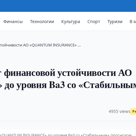
Финансы
Технологии
Культура
Спорт
Туризм
В 
устойчивости АО «QUANTUM INSURANCE» …
г финансовой устойчивости АО
о уровня Ba3 со «Стабильны
·
4955 views
Р
О «QUANTUM INSURANCE» до уровня Ba3 со «Стабильным» прогнозом