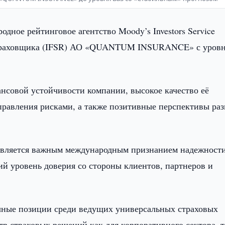
дное рейтинговое агентство Moody’s Investors Service
страховщика (IFSR) АО «QUANTUM INSURANCE» с уровн
нсовой устойчивости компании, высокое качество её
правления рисками, а также позитивные перспективы ра
является важным международным признанием надежност
ровень доверия со стороны клиентов, партнеров и
е позиции среди ведущих универсальных страховых
р страховых решений как для корпоративного сектора, т