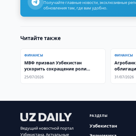
Получайте главные новости, эксклюзивные ре
обновления там, где вам удобно.
Читайте также
ФИНАНСЫ
ФИНАНСЫ
МВФ призвал Узбекистан
Агробанк
ускорить сокращение роли
облигаци
государства в экономике
25/07/2026
31/07/2026
РАЗДЕЛЫ
Узбекистан
Ведущий новостной портал
Узбекистана. Актуальные
Экономика