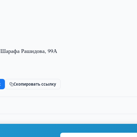
. Шарафа Рашидова, 99А
k
Скопировать ссылку