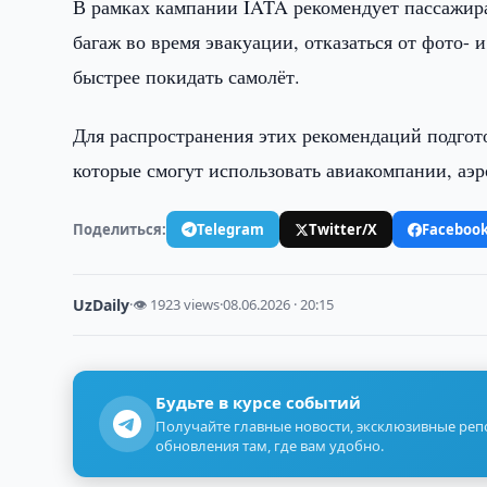
В рамках кампании IATA рекомендует пассажира
багаж во время эвакуации, отказаться от фото- 
быстрее покидать самолёт.
Для распространения этих рекомендаций подго
которые смогут использовать авиакомпании, аэ
Поделиться:
Telegram
Twitter/X
Faceboo
UzDaily
·
👁 1923 views
·
08.06.2026 · 20:15
Будьте в курсе событий
Получайте главные новости, эксклюзивные ре
обновления там, где вам удобно.