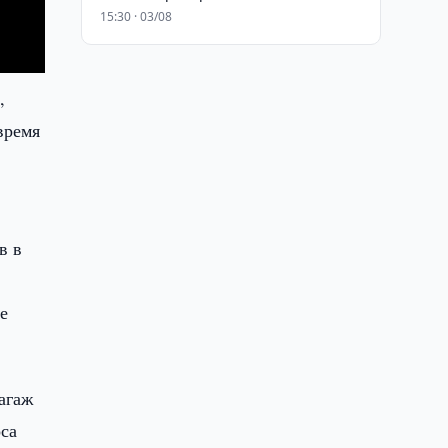
15:30 · 03/08
,
время
в в
е
агаж
оса