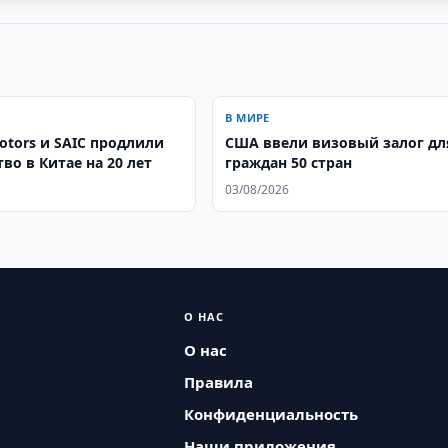
В МИРЕ
otors и SAIC продлили
США ввели визовый залог дл
во в Китае на 20 лет
граждан 50 стран
03/08/2026
О НАС
О нас
Правила
Конфиденциальность
Наши приложения