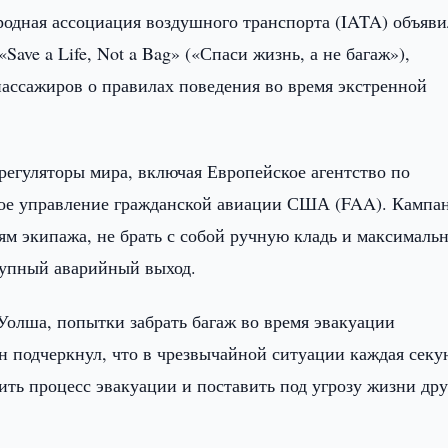
одная ассоциация воздушного транспорта (IATA) объяви
ve a Life, Not a Bag» («Спаси жизнь, а не багаж»),
ассажиров о правилах поведения во время экстренной
егуляторы мира, включая Европейское агентство по
ое управление гражданской авиации США (FAA). Кампа
ям экипажа, не брать с собой ручную кладь и максималь
тупный аварийный выход.
Уолша, попытки забрать багаж во время эвакуации
н подчеркнул, что в чрезвычайной ситуации каждая секу
лить процесс эвакуации и поставить под угрозу жизни др