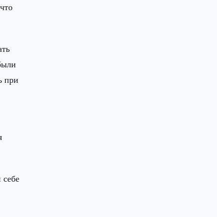
 что
ать
были
ь при
я
 себе