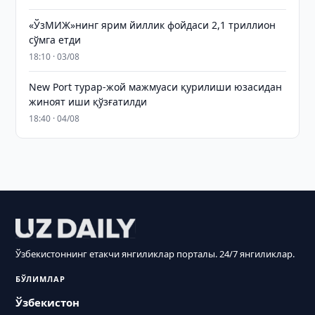
«ЎзМИЖ»нинг ярим йиллик фойдаси 2,1 триллион
сўмга етди
18:10 · 03/08
New Port турар-жой мажмуаси қурилиши юзасидан
жиноят иши қўзғатилди
18:40 · 04/08
Ўзбекистоннинг етакчи янгиликлар порталы. 24/7 янгиликлар.
БЎЛИМЛАР
Ўзбекистон