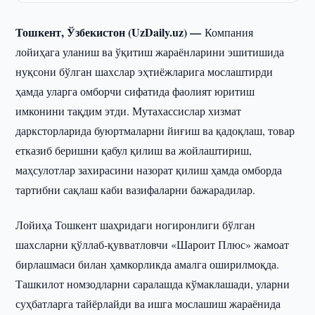
Тошкент, Ўзбекистон (UzDaily.uz) —
Компания
лойиҳага уланиш ва ўқитиш жараёнларини эшитишида
нуқсони бўлган шахслар эҳтиёжларига мослаштирди
ҳамда уларга омборчи сифатида фаолият юритиш
имконини тақдим этди. Мутахассислар хизмат
дарксторларида буюртмаларни йиғиш ва қадоқлаш, товар
етказиб беришни қабул қилиш ва жойлаштириш,
маҳсулотлар захирасини назорат қилиш ҳамда омборда
тартибни сақлаш каби вазифаларни бажарадилар.
Лойиҳа Тошкент шаҳридаги ногиронлиги бўлган
шахсларни қўллаб-қувватловчи «Шароит Плюс» жамоат
бирлашмаси билан ҳамкорликда амалга оширилмоқда.
Ташкилот номзодларни саралашда кўмаклашади, уларни
суҳбатларга тайёрлайди ва ишга мослашиш жараёнида