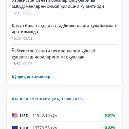
Ўзбекистон Сенати болалар ҳуқуқлари ва
омбудсманларни ҳимоя қилишни кучайтирди
16:01 · 09/08
Қонун билан аҳоли ва тадбиркорларга қулайликлар
яратилмоқда
15:59 · 09/08
Ўзбекистон Сенати ногиронларни қўллаб-
қувватлаш чораларини маъқуллади
15:57 · 09/08
Кўпроқ янгиликлар →
ВАЛЮТА КУРСЛАРИ (МБ, 10.08.2026)
USD
11952.10 сўм
↑ 0.31%
EUR
13779.58 сўм
↑ 0.22%