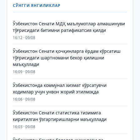
СЎНГГИ ЯНГИЛИКЛАР
Ўзбекистон Сенати МДҲ маълумотлар алмашинуви
тўғрисидаги битимни ратификатсия қилди
16:12 · 09/08
Ўзбекистон Сенати қочқинларга ёрдам кўрсатиш
тўғрисидаги шартномани бекор қилишни
маъқуллади
16:09 · 09/08
Ўзбекистонда коммунал хизмат кўрсатувчи
ходимлар учун унвон жорий этилмоқда
16:06 · 09/08
Ўзбекистон Сенати статистика тизимига
киритилган ўзгартиришларни маъқуллади
16:03 · 09/08