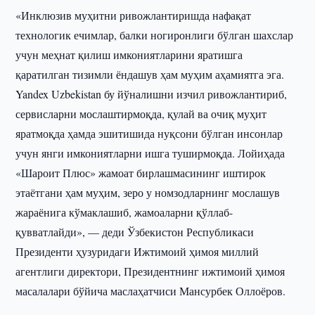
«Инклюзив муҳитни ривожлантиришда нафақат
технологик ечимлар, балки ногиронлиги бўлган шахслар
учун меҳнат қилиш имкониятларини яратишга
қаратилган тизимли ёндашув ҳам муҳим аҳамиятга эга.
Yandex Uzbekistan бу йўналишни изчил ривожлантириб,
сервисларни мослаштирмоқда, қулай ва очиқ муҳит
яратмоқда ҳамда эшитишида нуқсони бўлган инсонлар
учун янги имкониятларни ишга туширмоқда. Лойиҳада
«Шароит Плюс» жамоат бирлашмасининг иштирок
этаётгани ҳам муҳим, зеро у номзодларнинг мослашув
жараёнига кўмаклашиб, жамоаларни қўллаб-
қувватлайди», — деди Ўзбекистон Республикаси
Президенти ҳузуридаги Ижтимоий ҳимоя миллий
агентлиги директори, Президентнинг ижтимоий ҳимоя
масалалари бўйича маслаҳатчиси Мансурбек Оллоёров.