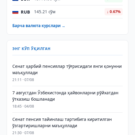
RUB
145.21 сўм
↓ 0.67%
Барча валюта курслари →
ЭНГ КЎП ЎҚИЛГАН
Сенат ҳарбий пенсиялар тўғрисидаги янги қонунни
маъқуллади
21:11 · 07/08
7 августдан Ўзбекистонда ҳайвонларни рўйхатдан
ўтказиш бошланади
18:45 · 04/08
Сенат пенсия тайинлаш тартибига киритилган
ўзгартиришларни маъқуллади
21:30 · 07/08