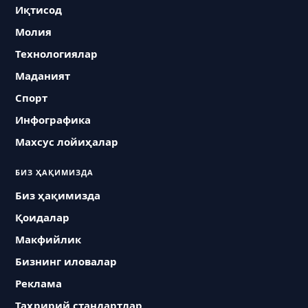
Иқтисод
Молия
Технологиялар
Маданият
Спорт
Инфографика
Махсус лойиҳалар
БИЗ ҲАҚИМИЗДА
Биз ҳақимизда
Қоидалар
Макфийлик
Бизнинг иловалар
Реклама
Таҳририй стандартлар