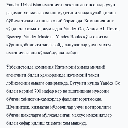
Yandex Uzbekistan имконияти чекланган инсонлар учун
рақамли хизматлар ва иш муҳитини янада қулай қилиш
бўйича тизимли ишлар олиб бормоқда. Компаниянинг
тўққизта хизмати, жумладан Yandex Go, Алиса AI, Почта,
Браузер, Yandex Music ва Yandex Books кўзи ожиз ва
кўриш қобилияти заиф фойдаланувчилар учун махсус
имкониятларни қўллаб-қувватлайди.
Ўзбекистонда компания Ижтимоий ҳимоя миллий
агентлиги билан ҳамкорликда ижтимоий такси
лойиҳасини амалга оширмоқда. Бугунги кунда Yandex Go
билан қарийб 700 нафар кар ва эшитишида нуқсони
бўлган ҳайдовчи-ҳамкорлар фаолият юритмоқда.
Шунингдек, хизматда йўловчилар учун ногиронлиги
бўлган шахсларга мўлжалланган махсус имкониятлар
билан сафар қилиш хизмати ҳам мавжуд.