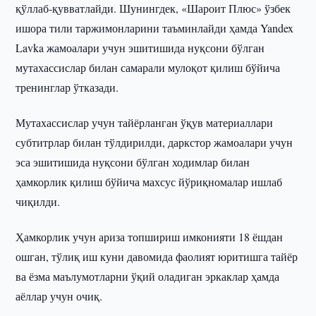
қўллаб-қувватлайди. Шунингдек, «Шароит Плюс» ўзбек
ишора тили таржимонларини таъминлайди ҳамда Yandex
Lavka жамоалари учун эшитишида нуқсони бўлган
мутахассислар билан самарали мулоқот қилиш бўйича
тренинглар ўтказади.
Мутахассислар учун тайёрланган ўқув материаллари
субтитрлар билан тўлдирилди, даркстор жамоалари учун
эса эшитишида нуқсони бўлган ходимлар билан
ҳамкорлик қилиш бўйича махсус йўриқномалар ишлаб
чиқилди.
Ҳамкорлик учун ариза топшириш имконияти 18 ёшдан
ошган, тўлиқ иш куни давомида фаолият юритишга тайёр
ва ёзма маълумотларни ўқий оладиган эркаклар ҳамда
аёллар учун очиқ.