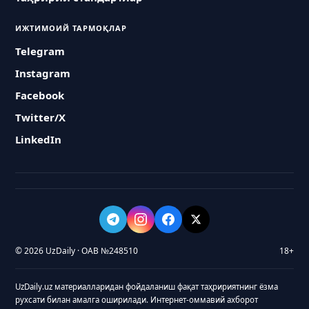
ИЖТИМОИЙ ТАРМОҚЛАР
Telegram
Instagram
Facebook
Twitter/X
LinkedIn
© 2026 UzDaily · ОАВ №248510
18+
UzDaily.uz материалларидан фойдаланиш фақат таҳририятнинг ёзма
рухсати билан амалга оширилади. Интернет-оммавий ахборот