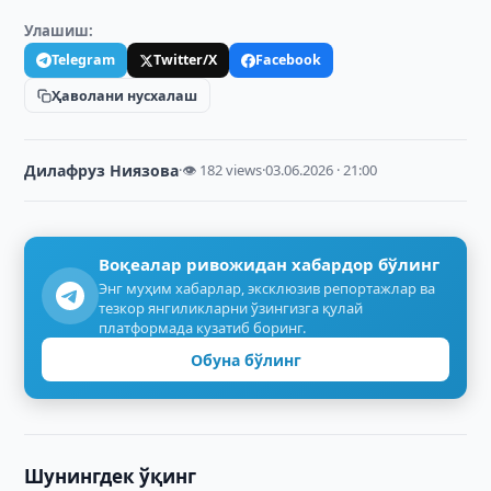
Улашиш:
Telegram
Twitter/X
Facebook
Ҳаволани нусхалаш
Дилафруз Ниязова
·
👁 182 views
·
03.06.2026 · 21:00
Воқеалар ривожидан хабардор бўлинг
Энг муҳим хабарлар, эксклюзив репортажлар ва
тезкор янгиликларни ўзингизга қулай
платформада кузатиб боринг.
Обуна бўлинг
Шунингдек ўқинг