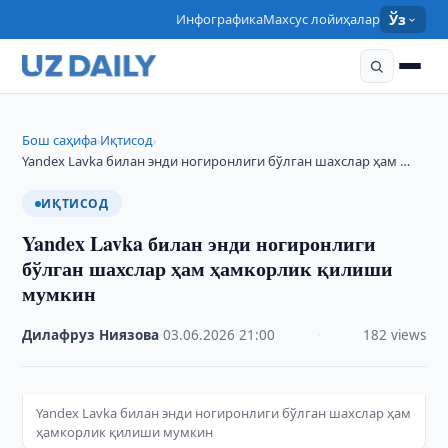
Инфографика
Махсус лойиҳалар
Ўз
Бош саҳифа
Иқтисод
›
›
Yandex Lavka билан энди ногиронлиги бўлган шахслар ҳам …
ИҚТИСОД
Yandex Lavka билан энди ногиронлиги
бўлган шахслар ҳам ҳамкорлик қилиши
мумкин
Дилафруз Ниязова
·
03.06.2026
·
21:00
·
182 views
Yandex Lavka билан энди ногиронлиги бўлган шахслар ҳам
ҳамкорлик қилиши мумкин