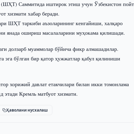
 (ШҲТ) Саммитида иштирок этиш учун Ўзбекистон пойт
от хизмати хабар беради.
ари ШҲТ таркиби аъзоларининг кенгайиши, халқаро
ини янада ошириш масалаларини муҳокама қилишади.
аги долзарб муаммолар бўйича фикр алмашадилар.
а эга бўлган бир қатор ҳужжатлар қабул қилиниши
тор хорижий давлат етакчилари билан икки томонлама
д этади Кремль матбуот хизмати.
Ҳаволани нусхалаш