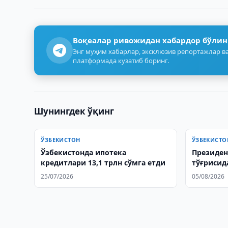
Воқеалар ривожидан хабардор бўлин
Энг муҳим хабарлар, эксклюзив репортажлар ва
платформада кузатиб боринг.
Шунингдек ўқинг
ЎЗБЕКИСТОН
ЎЗБЕКИСТО
Ўзбекистонда ипотека
Президен
кредитлари 13,1 трлн сўмга етди
тўғрисид
биринчи 
25/07/2026
05/08/2026