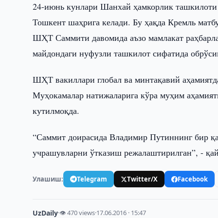
24-июнь кунлари Шанхай ҳамкорлик ташкилоти
Тошкент шаҳрига келади. Бу ҳақда Кремль матбу
ШҲТ Саммити давомида аъзо мамлакат раҳбарл
майдондаги нуфузли ташкилот сифатида обрўс
ШҲТ вакиллари глобал ва минтақавий аҳамиятд
Муҳокамалар натижаларига кўра муҳим аҳамиятг
кутилмоқда.
“Саммит доирасида Владимир Путиннинг бир қа
учрашувларни ўтказиш режалаштирилган”, - қай
Улашиш:
Telegram
Twitter/X
Facebook
UzDaily
·
👁 470 views
·
17.06.2016 · 15:47