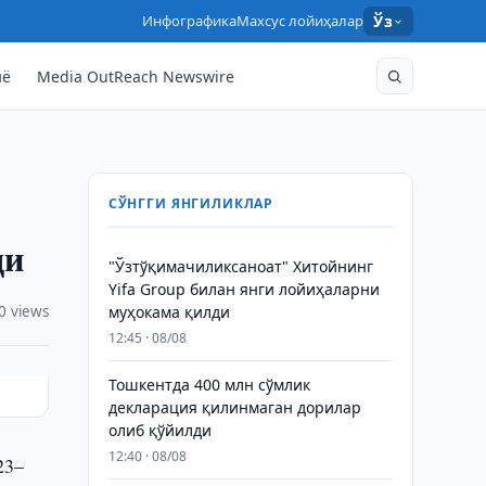
Инфографика
Махсус лойиҳалар
Ўз
нё
Media OutReach Newswire
СЎНГГИ ЯНГИЛИКЛАР
ди
"Ўзтўқимачиликсаноат" Хитойнинг
Yifa Group билан янги лойиҳаларни
0 views
муҳокама қилди
12:45 · 08/08
Тошкентда 400 млн сўмлик
декларация қилинмаган дорилар
олиб қўйилди
12:40 · 08/08
23–