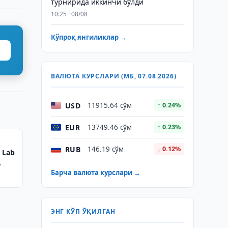
турнирида иккинчи бўлди
10:25 · 08/08
Кўпроқ янгиликлар →
ВАЛЮТА КУРСЛАРИ (МБ, 07.08.2026)
USD
11915.64 сўм
↑ 0.24%
EUR
13749.46 сўм
↑ 0.23%
RUB
146.19 сўм
↓ 0.12%
 Lab
Барча валюта курслари →
ЭНГ КЎП ЎҚИЛГАН