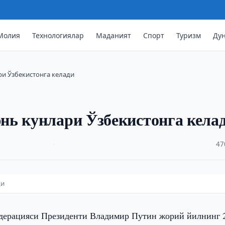
Молия
Технологиялар
Маданият
Спорт
Туризм
Ду
и Ўзбекистонга келади
нь кунлари Ўзбекистонга кела
·
47
ди
дерацияси Президенти Владимир Путин жорий йилнинг 