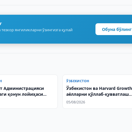
г
Обуна бўлинг
 тезкор янгиликларни ўзингизга қулай
Н
ЎЗБЕКИСТОН
т Администрацияси
Ўзбекистон ва Harvard Growth
аги қонун лойиҳаси
аёлларни қўллаб-қувватлаш
ўқишда қабул қилинди
масалаларини муҳокама
05/08/2026
қилишди