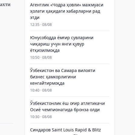
ахти
Агентлик «Чодра ҳовли» мажмуаси
ҳолати ҳақидаги хабарларни рад
этди
12:35 · 08/08
Юнусободда ёмғир сувларини
чиқариш учун янги қувур
ётқизилмоқда
10:50 · 08/08
Ўзбекистон ва Самара вилояти
бизнес ҳамкорлигини
кенгайтирмоқда
10:40 · 08/08
Ўзбекистонлик ёш оғир атлетикачи
Осиё чемпионатида бронза олди
10:30 · 08/08
Синдаров Saint Louis Rapid & Blitz