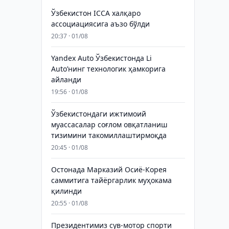
Ўзбекистон ICCA халқаро
ассоциациясига аъзо бўлди
20:37 · 01/08
Yandex Auto Ўзбекистонда Li
Auto’нинг технологик ҳамкорига
айланди
19:56 · 01/08
Ўзбекистондаги ижтимоий
муассасалар соғлом овқатланиш
тизимини такомиллаштирмоқда
20:45 · 01/08
Остонада Марказий Осиё-Корея
саммитига тайёргарлик муҳокама
қилинди
20:55 · 01/08
Президентимиз сув-мотор спорти