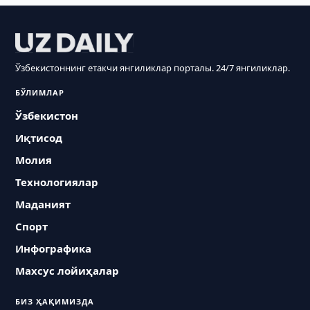
Ўзбекистоннинг етакчи янгиликлар порталы. 24/7 янгиликлар.
БЎЛИМЛАР
Ўзбекистон
Иқтисод
Молия
Технологиялар
Маданият
Спорт
Инфографика
Махсус лойиҳалар
БИЗ ҲАҚИМИЗДА