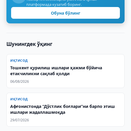
платформада кузатиб боринг.
Обуна бўлинг
Шунингдек ўқинг
ИҚТИСОД
Тошкент қурилиш ишлари ҳажми бўйича
етакчиликни сақлаб қолди
06/08/2026
ИҚТИСОД
Афғонистонда “Дўстлик боғлари”ни барпо этиш
ишлари жадаллашмоқда
29/07/2026