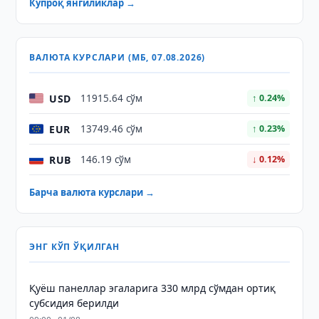
Кўпроқ янгиликлар →
ВАЛЮТА КУРСЛАРИ (МБ, 07.08.2026)
USD
11915.64 сўм
↑ 0.24%
EUR
13749.46 сўм
↑ 0.23%
RUB
146.19 сўм
↓ 0.12%
Барча валюта курслари →
ЭНГ КЎП ЎҚИЛГАН
Қуёш панеллар эгаларига 330 млрд сўмдан ортиқ
субсидия берилди