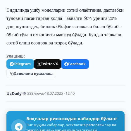
Эндиликда ушбу моделларни сотиб олаётганда, дастлабки
тўловни пасайтирган ҳолда – аввалги 50% ўрнига 20%
дан, шунингдек, йиллик 0% фоиз ставкаси билан бўлиб-
бўлиб тўлаш имконияти мавжуд бўлади. Бундан ташқари,
сотиб олиш осонроқ ва тезроқ бўлади.
Улашиш:
Telegram
Twitter/X
Facebook
Ҳаволани нусхалаш
UzDaily
·
👁 338 views
·
18.07.2025 · 12:40
Воқеалар ривожидан хабардор бўлинг
Энг муҳим хабарлар, эксклюзив репортажлар ва
тезкор янгиликларни ўзингизга қулай