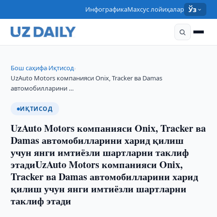
Инфографика
Махсус лойиҳалар
Ўз
Бош саҳифа
Иқтисод
›
›
UzAuto Motors компанияси Onix, Tracker вa Damas
автомобилларини …
ИҚТИСОД
UzAuto Motors компанияси Onix, Tracker вa
Damas автомобилларини харид қилиш
учун янги имтиёзли шартларни таклиф
этадиUzAuto Motors компанияси Onix,
Tracker вa Damas автомобилларини харид
қилиш учун янги имтиёзли шартларни
таклиф этади