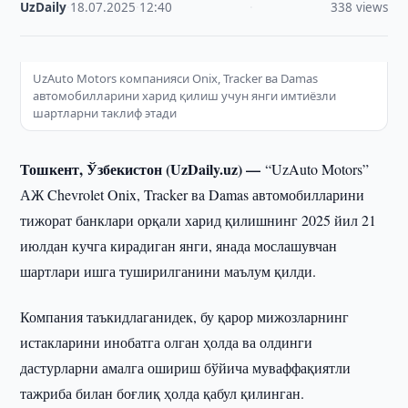
UzDaily
·
18.07.2025
·
12:40
·
338 views
UzAuto Motors компанияси Onix, Tracker вa Damas
автомобилларини харид қилиш учун янги имтиёзли
шартларни таклиф этади
Тошкент, Ўзбекистон (UzDaily.uz) —
“UzAuto Motors”
АЖ Chevrolet Onix, Tracker вa Damas автомобилларини
тижорат банклари орқали харид қилишнинг 2025 йил 21
июлдан кучга кирадиган янги, янада мослашувчан
шартлари ишга туширилганини маълум қилди.
Компания таъкидлаганидек, бу қарор мижозларнинг
истакларини инобатга олган ҳолда ва олдинги
дастурларни амалга ошириш бўйича муваффақиятли
тажриба билан боғлиқ ҳолда қабул қилинган.