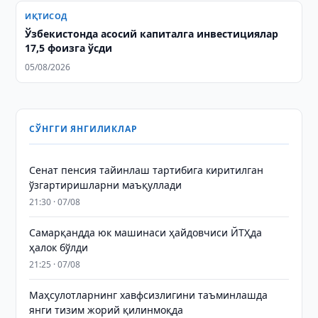
ИҚТИСОД
Ўзбекистонда асосий капиталга инвестициялар
17,5 фоизга ўсди
05/08/2026
СЎНГГИ ЯНГИЛИКЛАР
Сенат пенсия тайинлаш тартибига киритилган
ўзгартиришларни маъқуллади
21:30 · 07/08
Самарқандда юк машинаси ҳайдовчиси ЙТҲда
ҳалок бўлди
21:25 · 07/08
Маҳсулотларнинг хавфсизлигини таъминлашда
янги тизим жорий қилинмоқда