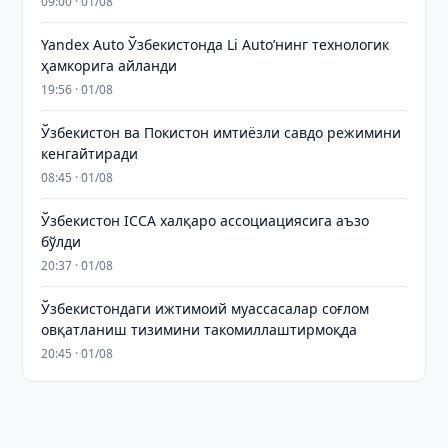
09:00 · 01/08
Yandex Auto Ўзбекистонда Li Auto’нинг технологик
ҳамкорига айланди
19:56 · 01/08
Ўзбекистон ва Покистон имтиёзли савдо режимини
кенгайтиради
08:45 · 01/08
Ўзбекистон ICCA халқаро ассоциациясига аъзо
бўлди
20:37 · 01/08
Ўзбекистондаги ижтимоий муассасалар соғлом
овқатланиш тизимини такомиллаштирмоқда
20:45 · 01/08