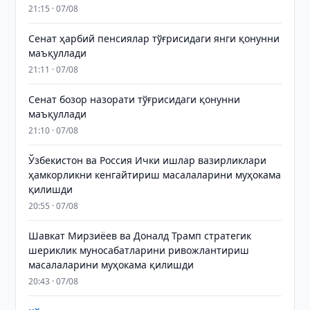
21:15 · 07/08
Сенат ҳарбий пенсиялар тўғрисидаги янги қонунни
маъқуллади
21:11 · 07/08
Сенат бозор назорати тўғрисидаги қонунни
маъқуллади
21:10 · 07/08
Ўзбекистон ва Россия Ички ишлар вазирликлари
ҳамкорликни кенгайтириш масалаларини муҳокама
қилишди
20:55 · 07/08
Шавкат Мирзиёев ва Доналд Трамп стратегик
шериклик муносабатларини ривожлантириш
масалаларини муҳокама қилишди
20:43 · 07/08