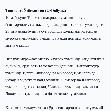
Тошкент, Ўзбекистон (UzDaily.uz) —
10 май куни Тошкент шаҳрида кузатилган кучли
ёғингарчилик натижасида шаҳарнинг саккиз туманидаги
23 та манзил бўйича сув тошиши ҳолатлари юзасидан
мурожаатлар келиб тушди. Бу ҳақда пойтахт ҳокимлиги
маълум қилди.
Энг кўп мурожаат Мирзо Улуғбек туманида қайд этилган
бўлиб, бу ерда олтита ҳолат аниқланган. Шайхонтоҳур
туманида тўртта, Яшнобод ва Миробод туманларида
учтадан мурожаат қайд этилган. Олмазор ва Юнусобод
туманларида иккитадан, Чилонзор туманида ҳам иккита,
Яккасарой туманида эса битта ҳолат кузатилган.
Ҳокимият маълумотига кўра, ёғингарчиликнинг умумий