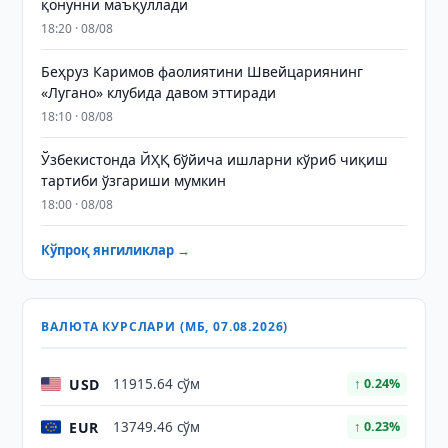
қонунни маъқуллади
18:20 · 08/08
Беҳруз Каримов фаолиятини Швейцариянинг
«Лугано» клубида давом эттиради
18:10 · 08/08
Ўзбекистонда ЙҲҚ бўйича ишларни кўриб чиқиш
тартиби ўзгариши мумкин
18:00 · 08/08
Кўпроқ янгиликлар →
ВАЛЮТА КУРСЛАРИ (МБ, 07.08.2026)
USD
11915.64 сўм
↑ 0.24%
EUR
13749.46 сўм
↑ 0.23%