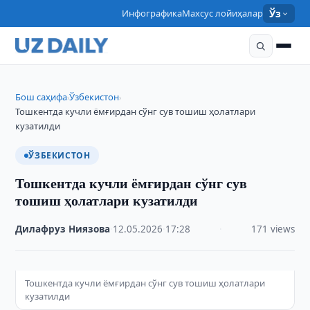
Инфографика
Махсус лойиҳалар
Ўз
Бош саҳифа
Ўзбекистон
›
›
Тошкентда кучли ёмғирдан сўнг сув тошиш ҳолатлари
кузатилди
ЎЗБЕКИСТОН
Тошкентда кучли ёмғирдан сўнг сув
тошиш ҳолатлари кузатилди
Дилафруз Ниязова
·
12.05.2026
·
17:28
·
171 views
Тошкентда кучли ёмғирдан сўнг сув тошиш ҳолатлари
кузатилди