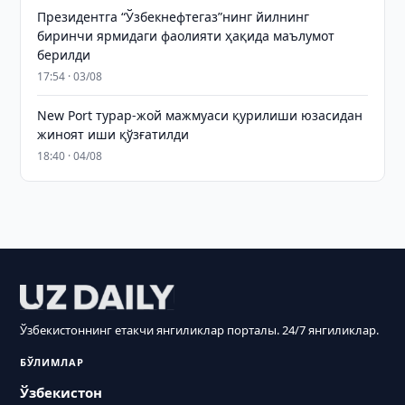
Президентга “Ўзбекнефтегаз”нинг йилнинг
биринчи ярмидаги фаолияти ҳақида маълумот
берилди
17:54 · 03/08
New Port турар-жой мажмуаси қурилиши юзасидан
жиноят иши қўзғатилди
18:40 · 04/08
Ўзбекистоннинг етакчи янгиликлар порталы. 24/7 янгиликлар.
БЎЛИМЛАР
Ўзбекистон