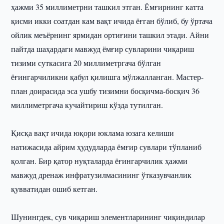
ҳажми 35 миллиметрни ташкил этган. Ёмғирнинг катта
қисми икки соатдан кам вақт ичида ёғган бўлиб, бу ўртача
ойлик меъёрнинг ярмидан ортиғини ташкил этади. Айни
пайтда шаҳардаги мавжуд ёмғир сувларини чиқариш
тизими суткасига 20 миллиметргача бўлган
ёғингарчиликни қабул қилишга мўлжалланган. Мастер-
план доирасида эса ушбу тизимни босқичма-босқич 36
миллиметргача кучайтириш кўзда тутилган.
Қисқа вақт ичида юқори юклама юзага келиши
натижасида айрим ҳудудларда ёмғир сувлари тўпланиб
қолган. Бир қатор нуқталарда ёғингарчилик ҳажми
мавжуд дренаж инфратузилмасининг ўтказувчанлик
қувватидан ошиб кетган.
Шунингдек, сув чиқариш элементларининг чиқиндилар