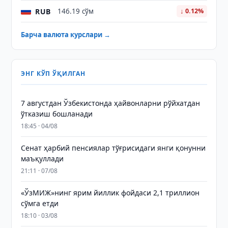
RUB
146.19 сўм
↓ 0.12%
Барча валюта курслари →
ЭНГ КЎП ЎҚИЛГАН
7 августдан Ўзбекистонда ҳайвонларни рўйхатдан
ўтказиш бошланади
18:45 · 04/08
Сенат ҳарбий пенсиялар тўғрисидаги янги қонунни
маъқуллади
21:11 · 07/08
«ЎзМИЖ»нинг ярим йиллик фойдаси 2,1 триллион
сўмга етди
18:10 · 03/08