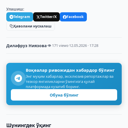
Улашиш:
Telegram
Twitter/X
Facebook
Ҳаволани нусхалаш
Дилафруз Ниязова
·
👁 171 views
·
12.05.2026 · 17:28
Воқеалар ривожидан хабардор бўлинг
Энг муҳим хабарлар, эксклюзив репортажлар ва
тезкор янгиликларни ўзингизга қулай
платформада кузатиб боринг.
Обуна бўлинг
Шунингдек ўқинг