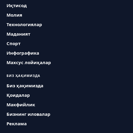
Иқтисод
Молия
Технологиялар
Маданият
Спорт
Инфографика
Махсус лойиҳалар
БИЗ ҲАҚИМИЗДА
Биз ҳақимизда
Қоидалар
Макфийлик
Бизнинг иловалар
Реклама