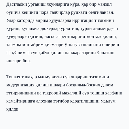
Дастлабки ўрганиш якунларига кўра, ҳар бир манзил
бўйича кейинги чора-тадбирлар рўйхати белгиланган.
Улар қаторида айрим ҳудудларда ирригация тизимини
қуриш, қўшимча дюкерлар ўрнатиш, турли диаметрдеги
қувурлар ётқизиш, насос агрегатларини монтаж қилиш,
тармоқнинг айрим қисмлари ўтказувчанлигини ошириш
ва қўшимча сув қабул қилиш панжараларини ўрнатиш
ишлари бор.
Тошкент шаҳар маъмурияти сув чиқариш тизимини
модернизация қилиш ишлари босқичма-босқич давом
эттирилишини ва такрорий маҳаллий сув тошиш хавфини
камайтиришга алоҳида эътибор қаратилишини маълум
қилди.