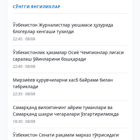
СЎНГГИ ЯНГИЛИКЛАР
Ўзбекистон Журналистлар уюшмаси ҳузурида
блогерлар кенгаши тузилди
22:45 · 08/08
Ўзбекистонлик ҳакамлар Осиё Чемпионлар лигаси
саралаш ўйинларини бошқаради
22:40 · 08/08
Мирзиёев қурувчиларни касб байрами билан
табриклади
22:35 · 08/08
Самарқанд вилоятининг айрим туманлари ва
Самарқанд шаҳри чегаралари ўзгартирилмоқда
18:30 · 08/08
Ўзбекистон Сенати рақамли марказ тўғрисидаги