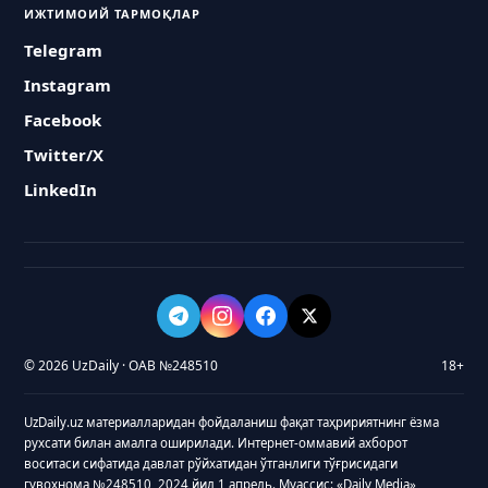
ИЖТИМОИЙ ТАРМОҚЛАР
Telegram
Instagram
Facebook
Twitter/X
LinkedIn
© 2026 UzDaily · ОАВ №248510
18+
UzDaily.uz материалларидан фойдаланиш фақат таҳририятнинг ёзма
рухсати билан амалга оширилади. Интернет-оммавий ахборот
воситаси сифатида давлат рўйхатидан ўтганлиги тўғрисидаги
гувоҳнома №248510, 2024 йил 1 апрель. Муассис: «Daily Media»