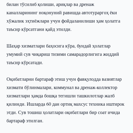
билан тўсилиб қолиши, ариқлар ва дренаж
каналларининг ноқонуний равишда автотураргоҳ ёки
хўжалик эҳтиёжлари учун фойдаланилиши ҳам ҳолатга
таъсир кўрсатгани қайд этилди.
Шаҳар хизматлари баҳосига кўра, бундай ҳолатлар
умумий сув чиқариш тизими самарадорлигига жиддий
таъсир кўрсатади.
Оқибатларни бартараф этиш учун фавқулодда вазиятлар
хизмати бўлинмалари, коммунал ва дренаж-коллектор
хизматлари ҳамда бошқа тегишли ташкилотлар жалб
қилинди. Ишларда 60 дан ортиқ махсус техника иштирок
этди. Сув тошиш ҳолатлари оқибатлари бир соат ичида
бартараф этилган.