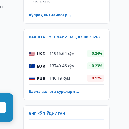
11:05 · 07/08
ан
Кўпроқ янгиликлар →
ВАЛЮТА КУРСЛАРИ (МБ, 07.08.2026)
USD
11915.64 сўм
↑ 0.24%
EUR
13749.46 сўм
↑ 0.23%
RUB
146.19 сўм
↓ 0.12%
Барча валюта курслари →
ЭНГ КЎП ЎҚИЛГАН