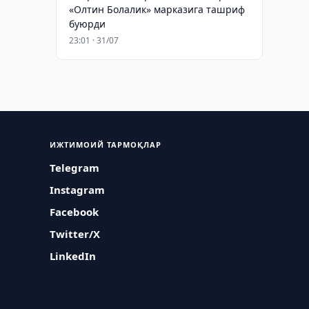
«Олтин Болалик» марказига ташриф
буюрди
23:01 · 31/07
ИЖТИМОИЙ ТАРМОҚЛАР
Telegram
Instagram
Facebook
Twitter/X
LinkedIn