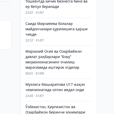
Тошкентда кичик бизнесга бино ва
ер бепул берилади
23:07 · 31/07
Саида Мирзиёева болалар
майдончалари қурилишига қарши
чиқди
22:57 · 31/07
Марказий Осиё ва Озарбайжон
давлат раҳбарлари “Боку”
меҳмонхонасининг очилиш
маросимида иштирок этдилар
00:01 · 01/08
Мухлиса Машарипова U17 жаҳон
чемпионатида олтин медал олди
23:45 · 31/07
Ўзбекистон, Қирғизистон ва
Озарбайжон биринчи хонимлари