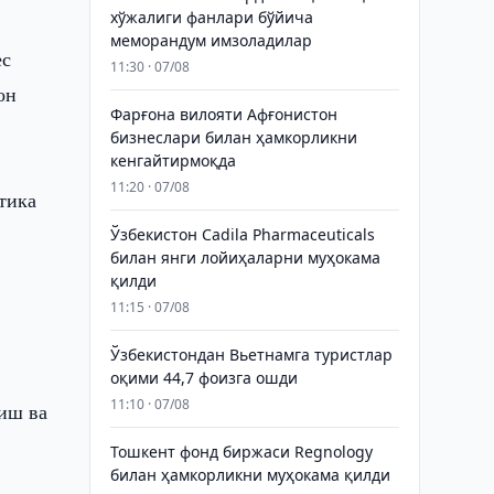
хўжалиги фанлари бўйича
меморандум имзоладилар
ес
11:30 · 07/08
он
Фарғона вилояти Афғонистон
бизнеслари билан ҳамкорликни
кенгайтирмоқда
11:20 · 07/08
тика
Ўзбекистон Cadila Pharmaceuticals
билан янги лойиҳаларни муҳокама
қилди
11:15 · 07/08
Ўзбекистондан Вьетнамга туристлар
оқими 44,7 фоизга ошди
11:10 · 07/08
тиш ва
Тошкент фонд биржаси Regnology
билан ҳамкорликни муҳокама қилди