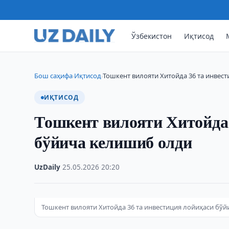
Ўзбекистон
Иқтисод
Бош саҳифа
Иқтисод
Тошкент вилояти Хитойда 36 та инвес
›
›
ИҚТИСОД
Тошкент вилояти Хитойда 
бўйича келишиб олди
UzDaily
·
25.05.2026
·
20:20
Тошкент вилояти Хитойда 36 та инвестиция лойиҳаси бў