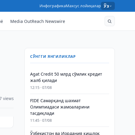
Инфографика
Махсус лойиҳалар
Ўз
нё
Media OutReach Newswire
СЎНГГИ ЯНГИЛИКЛАР
Agat Credit 50 млрд сўмлик кредит
жалб қилади
12:15 · 07/08
7 views
FIDE Самарқанд шахмат
Олимпиадаси жамоаларини
тасдиқлади
11:45 · 07/08
Ўзбекистон ва Иордания қишлоқ