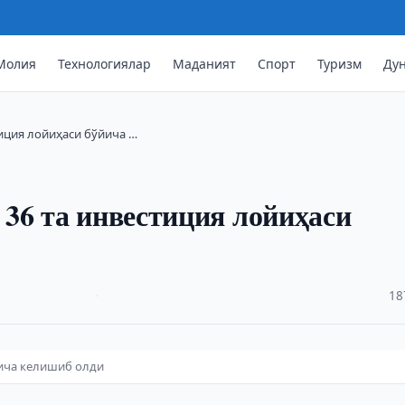
Молия
Технологиялар
Маданият
Спорт
Туризм
Ду
тиция лойиҳаси бўйича …
36 та инвестиция лойиҳаси
·
18
йича келишиб олди