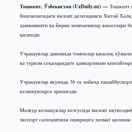
Тошкент, Ўзбекистон (UzDaily.uz) —
Тошкент 
бошчилигидаги вилоят делегацияси Хитой Халқ 
ҳамжамияти ва йирик компаниялар вакиллари би
қилинди.
Учрашувлар давомида томонлар қишлоқ хўжалиги
ва туризм соҳаларидаги ҳамкорликни кенгайти
Учрашувлар якунида 36 та лойиҳа ташаббускор
келишувларга эришилди.
Мазкур келишувлар келгусида вилоят иқтисодиё
экспорт салоҳиятини оширишга хизмат қилиши 