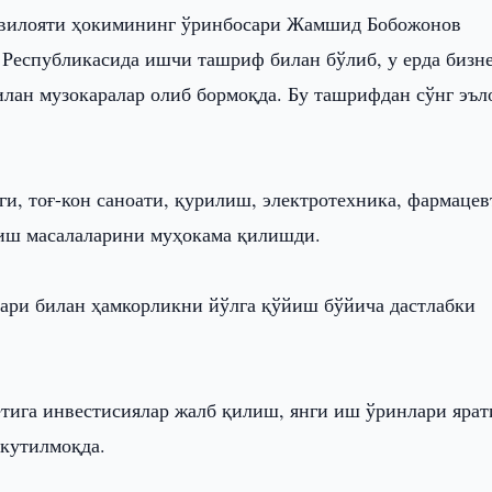
вилояти ҳокимининг ўринбосари Жамшид Бобожонов
Республикасида ишчи ташриф билан бўлиб, у ерда бизн
лан музокаралар олиб бормоқда. Бу ташрифдан сўнг эъл
, тоғ-кон саноати, қурилиш, электротехника, фармацев
риш масалаларини муҳокама қилишди.
лари билан ҳамкорликни йўлга қўйиш бўйича дастлабки
тига инвестисиялар жалб қилиш, янги иш ўринлари яра
кутилмоқда.