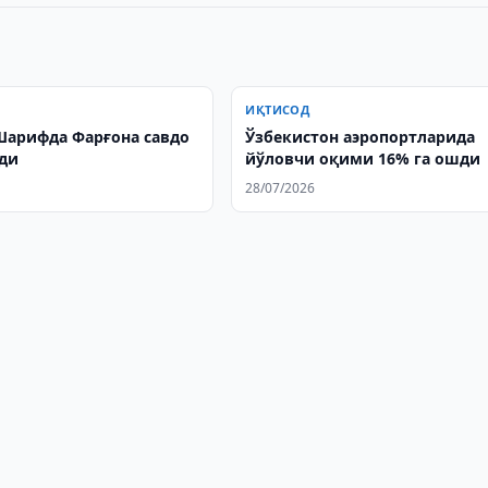
ИҚТИСОД
арифда Фарғона савдо
Ўзбекистон аэропортларида
ди
йўловчи оқими 16% га ошди
28/07/2026