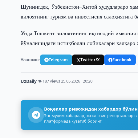
Шунингдек, Ўзбекистон–Хитой ҳудудлараро ҳа
вилоятнинг туризм ва инвестисия салоҳиятига 
Унда Тошкент вилоятининг иқтисодий имконият
йўналишидаги истиқболли лойиҳалари халқаро ҳ
Улашиш:
Telegram
Twitter/X
Facebook
UzDaily
·
👁 187 views
·
25.05.2026 · 20:20
Воқеалар ривожидан хабардор бўлин
Энг муҳим хабарлар, эксклюзив репортажлар ва
платформада кузатиб боринг.