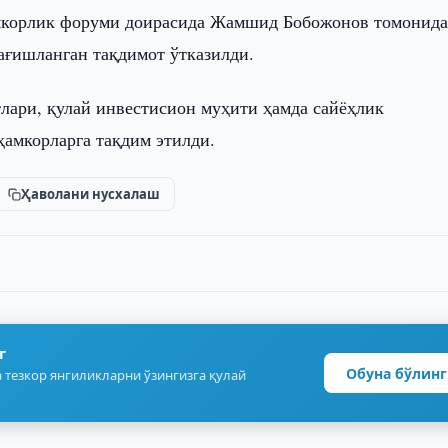
мкорлик форуми доирасида Жамшид Бобожонов томонид
бағишланган тақдимот ўтказилди.
лари, қулай инвестисион муҳити ҳамда сайёҳлик
амкорларга тақдим этилди.
Ҳаволани нусхалаш
г
Обуна бўлинг
 тезкор янгиликларни ўзингизга қулай