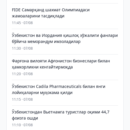
FIDE Самарқанд шахмат Олимпиадаси
жамоаларини тасдиқлади
11:45 · 07/08
Ўзбекистон ва Иордания қишлоқ хўжалиги фанлари
бўйича меморандум имзоладилар
11:30 · 07/08
Фарғона вилояти Афғонистон бизнеслари билан
ҳамкорликни кенгайтирмоқда
11:20 · 07/08
Ўзбекистон Cadila Pharmaceuticals билан янги
лойиҳаларни муҳокама қилди
11:15 · 07/08
Ўзбекистондан Вьетнамга туристлар оқими 44,7
фоизга ошди
11:10 · 07/08