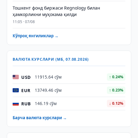
Тошкент фонд биржаси Regnology билан
ҳамкорликни муҳокама қилди
11:05 · 07/08
Кўпроқ янгиликлар →
ВАЛЮТА КУРСЛАРИ (МБ, 07.08.2026)
USD
11915.64 сўм
↑ 0.24%
EUR
13749.46 сўм
↑ 0.23%
RUB
146.19 сўм
↓ 0.12%
Барча валюта курслари →