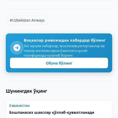
#Uzbekistan Airways
Воқеалар ривожидан хабардор бўлинг
Энг муҳим хабарлар, эксклюзив репортажлар ва
тезкор янгиликларни ўзингизга қулай
платформада кузатиб боринг.
Обуна бўлинг
Шунингдек ўқинг
ЎЗБЕКИСТОН
Бошпанасиз шахслар қўллаб-қувватланади