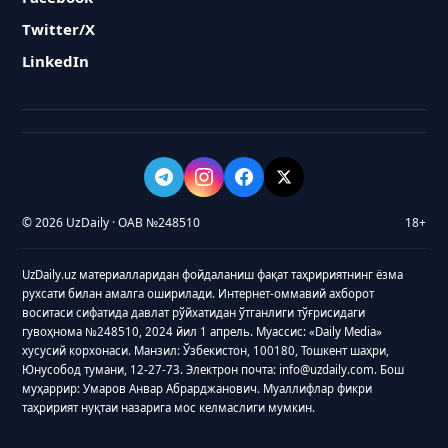
Twitter/X
LinkedIn
© 2026 UzDaily · ОАВ №248510
18+
UzDaily.uz материалларидан фойдаланиш фақат таҳририятнинг ёзма
рухсати билан амалга оширилади. Интернет-оммавий ахборот
воситаси сифатида давлат рўйхатидан ўтганлиги тўғрисидаги
гувоҳнома №248510, 2024 йил 1 апрель. Муассис: «Daily Media»
хусусий корхонаси. Манзил: Ўзбекистон, 100180, Тошкент шаҳри,
Юнусобод тумани, 12-27-73. Электрон почта: info@uzdaily.com. Бош
муҳаррир: Умаров Анвар Абрарджанович. Муаллифлар фикри
таҳририят нуқтаи назарига мос келмаслиги мумкин.