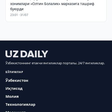
хонимлари «Олтин Болалик» марказига ташриф
буюрди
23:01 · 31/07
Ўзбекистоннинг етакчи янгиликлар порталы. 24/7 янгиликлар.
БЎЛИМЛАР
Ўзбекистон
Иқтисод
Молия
Технологиялар