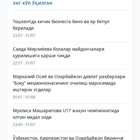
ЭНГ КЎП ЎҚИЛГАН
Тошкентда кичик бизнесга бино ва ер бепул
берилади
23:07 · 31/07
Саида Мирзиёева болалар майдончалари
қурилишига қарши чиқди
22:57 · 31/07
Марказий Осиё ва Озарбайжон давлат раҳбарлари
“Боку” меҳмонхонасининг очилиш маросимида
иштирок этдилар
00:01 · 01/08
Мухлиса Машарипова U17 жаҳон чемпионатида
олтин медал олди
23:45 · 31/07
Ўзбекистон, Қирғизистон ва Озарбайжон биринчи