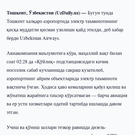
Тошкент, Ўзбекистон (UzDaily.uz) —
Бугун тунда
Тошкент халқаро аэропортида электр таъминотининг
қисқа муддатли қисман узилиши қайд этилди, деб хабар
берди Uzbekistan Airways.
Авиакомпания маълумотига кўра, маҳаллий вақт билан
соат 02:28 да «Қўйлиқ» подстанциясидаги кичик
носозлик сабаб кучланишда сакраш кузатилиб,
аэропортнинг айрим объектларида электр таъминоти
вақтинча ўчган. Ҳодиса ҳаво кемаларини қабул қилиш ва
жўнатиш жараёнига таъсир кўрсатмаган — барча авиация
ва ер усти хизматлари одатий тартибда ишлашда давом
этган.
Учиш ва қўниш заллари тезкор равишда дизель-