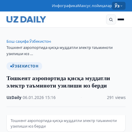
Инфографика
Махсус лойиҳалар
Ўз
Бош саҳифа
Ўзбекистон
›
›
Тошкент аэропортида қисқа муддатли электр таъминоти
узилиши юз …
ЎЗБЕКИСТОН
Тошкент аэропортида қисқа муддатли
электр таъминоти узилиши юз берди
UzDaily
·
06.01.2026
·
15:16
·
291 views
Тошкент аэропортида қисқа муддатли электр таъминоти
узилиши юз берди