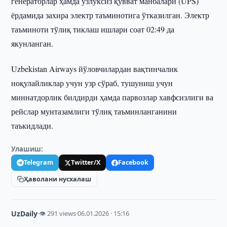
генераторлар ҳамда узлуксиз қувват манбалари (UPS)
ёрдамида захира электр таъминотига ўтказилган. Электр
таъминоти тўлиқ тиклаш ишлари соат 02:49 да
якунланган.
Uzbekistan Airways йўловчилардан вақтинчалик
ноқулайликлар учун узр сўраб, тушуниш учун
миннатдорлик билдирди ҳамда парвозлар хавфсизлиги ва
рейслар мунтазамлиги тўлиқ таъминланганини
таъкидлади.
Улашиш:
Telegram
Twitter/X
Facebook
Ҳаволани нусхалаш
UzDaily
·
👁 291 views
·
06.01.2026 · 15:16