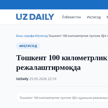
Ўзбекистон
Иқтисод
Бош саҳифа
Иқтисод
Тошкент 100 километрлик пуллик йў
›
›
ИҚТИСОД
Тошкент 100 километрлик
режалаштирмоқда
UzDaily
·
25.05.2026
·
22:10
Тошкент 100 километрлик пуллик йўл қуришни режала