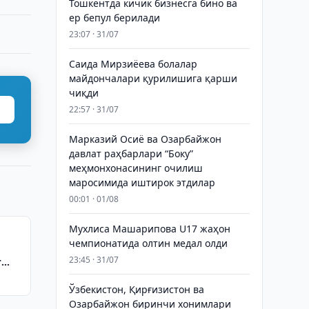
Тошкентда кичик бизнесга бино ва
ер бепул берилади
23:07 · 31/07
Саида Мирзиёева болалар
майдончалари қурилишига қарши
чиқди
22:57 · 31/07
Марказий Осиё ва Озарбайжон
давлат раҳбарлари “Боку”
меҳмонхонасининг очилиш
маросимида иштирок этдилар
00:01 · 01/08
Мухлиса Машарипова U17 жаҳон
чемпионатида олтин медал олди
23:45 · 31/07
г
Ўзбекистон, Қирғизистон ва
Озарбайжон биринчи хонимлари