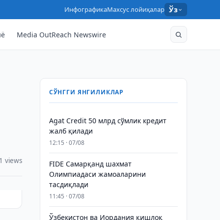
Инфографика
Махсус лойиҳалар
Ўз
нё
Media OutReach Newswire
СЎНГГИ ЯНГИЛИКЛАР
Agat Credit 50 млрд сўмлик кредит
жалб қилади
12:15 · 07/08
1 views
FIDE Самарқанд шахмат
Олимпиадаси жамоаларини
тасдиқлади
11:45 · 07/08
Ўзбекистон ва Иордания қишлоқ