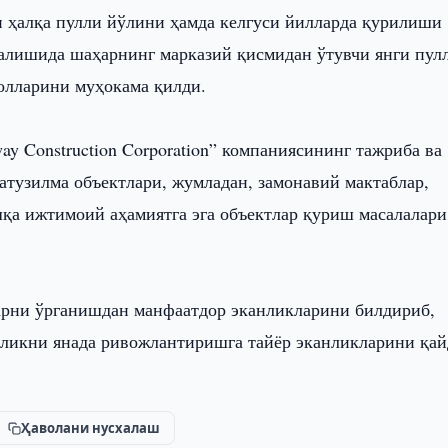
н ҳалқа пулли йўлини ҳамда келгуси йилларда қурилиши
налишида шаҳарнинг марказий қисмидан ўтувчи янги пул
олларини муҳокама қилди.
ay Construction Corporation” компаниясининг тажриба ва
тузилма объектлари, жумладан, замонавий мактаблар,
шқа ижтимоий аҳамиятга эга объектлар қуриш масалалари
арни ўрганишдан манфаатдор эканликларини билдириб,
ликни янада ривожлантиришга тайёр эканликларини қай
Ҳаволани нусхалаш