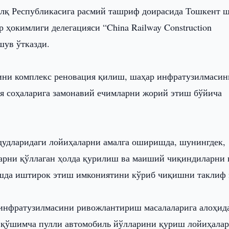
лқ Республикасига расмий ташриф доирасида Тошкент 
ҳокимлиги делегацияси “China Railway Construction
шув ўтказди.
ини комплекс реновация қилиш, шаҳар инфратузилмасин
ия соҳаларига замонавий ечимларни жорий этиш бўйича
дудларидаги лойиҳаларни амалга оширишда, шунингдек,
ларни қўллаган ҳолда қурилиш ва маиший чиқиндиларни 
шда иштирок этиш имкониятини кўриб чиқишни таклиф 
 инфратузилмасини ривожлантириш масалаларига алоҳид
 қўшимча пулли автомобиль йўлларини қуриш лойиҳалар