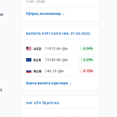
11:05 · 07/08
ли
Кўпроқ янгиликлар →
ВАЛЮТА КУРСЛАРИ (МБ, 07.08.2026)
USD
11915.64 сўм
↑ 0.24%
EUR
13749.46 сўм
↑ 0.23%
RUB
146.19 сўм
↓ 0.12%
Барча валюта курслари →
д
ЭНГ КЎП ЎҚИЛГАН