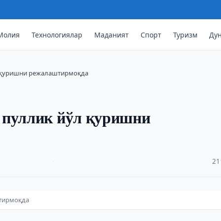
Молия
Технологиялар
Маданият
Спорт
Туризм
Ду
л қуришни режалаштирмоқда
 пуллик йўл қуришни
·
21
штирмоқда