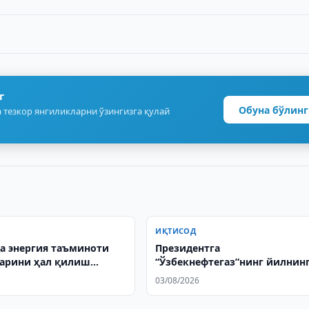
г
Обуна бўлинг
 тезкор янгиликларни ўзингизга қулай
ИҚТИСОД
а энергия таъминоти
Президентга
арини ҳал қилиш
“Ўзбекнефтегаз”нинг йилнин
зилади
биринчи ярмидаги фаолияти
03/08/2026
ҳақида маълумот берилди