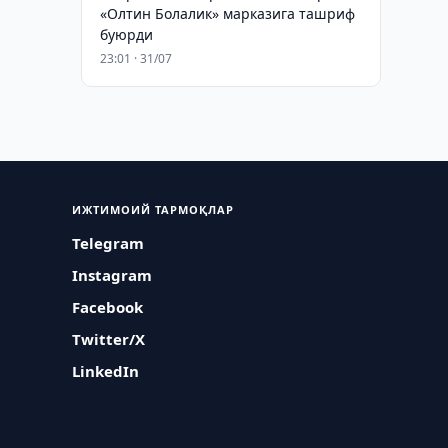
«Олтин Болалик» марказига ташриф
буюрди
23:01 · 31/07
ИЖТИМОИЙ ТАРМОҚЛАР
Telegram
Instagram
Facebook
Twitter/X
LinkedIn