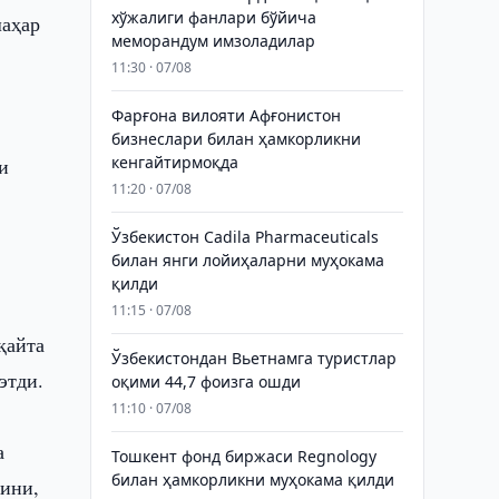
хўжалиги фанлари бўйича
шаҳар
меморандум имзоладилар
11:30 · 07/08
Фарғона вилояти Афғонистон
бизнеслари билан ҳамкорликни
кенгайтирмоқда
и
11:20 · 07/08
Ўзбекистон Cadila Pharmaceuticals
билан янги лойиҳаларни муҳокама
қилди
11:15 · 07/08
қайта
Ўзбекистондан Вьетнамга туристлар
этди.
оқими 44,7 фоизга ошди
11:10 · 07/08
а
Тошкент фонд биржаси Regnology
билан ҳамкорликни муҳокама қилди
ини,