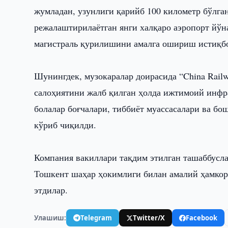
жумладан, узунлиги қарийб 100 километр бўлга
режалаштирилаётган янги халқаро аэропорт йў
магистраль қурилишини амалга ошириш истиқб
Шунингдек, музокаралар доирасида “China Railw
салоҳиятини жалб қилган ҳолда ижтимоий инфра
болалар боғчалари, тиббиёт муассасалари ва бо
кўриб чиқилди.
Компания вакиллари тақдим этилган ташаббусл
Тошкент шаҳар ҳокимлиги билан амалий ҳамкор
этдилар.
Улашиш:
Telegram
Twitter/X
Facebook