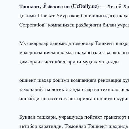
Тошкент, Ўзбекистон (UzDaily.uz) —
Хитой Ха
ҳокими Шавкат Умурзаков бошчилигидаги шаҳар 
Corporation” компанияси раҳбарияти билан учра
Музокаралар давомида томонлар Тошкент шаҳр
модернизациялаш ҳамда шаҳарсозлик ва эколог
ҳамкорлик истиқболларини муҳокама қилди.
ошкент шаҳар ҳокими компанияга реновация ҳу
замонавий экологик стандартлар ва технология
ишлайдиган ихтисослаштирилган полигон қури
Бундан ташқари, учрашувда пойтахт транспорт
эътибор қаратилди. Томонлар Тошкент шаҳрида