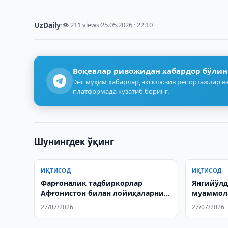
UzDaily
·
👁 211 views
·
25.05.2026 · 22:10
Воқеалар ривожидан хабардор бўлин
Энг муҳим хабарлар, эксклюзив репортажлар ва
платформада кузатиб боринг.
Шунингдек ўқинг
ИҚТИСОД
ИҚТИСОД
Фарғоналик тадбиркорлар
Янгийўлд
Афғонистон билан лойиҳаларни
муаммол
муҳокама қилишди
штаби ту
27/07/2026
27/07/2026