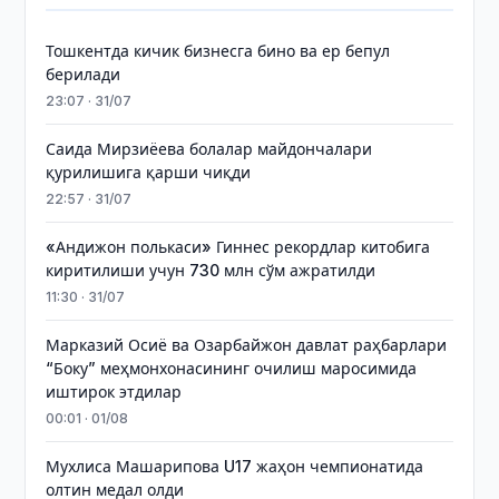
Тошкентда кичик бизнесга бино ва ер бепул
берилади
23:07 · 31/07
Саида Мирзиёева болалар майдончалари
қурилишига қарши чиқди
22:57 · 31/07
«Андижон полькаси» Гиннес рекордлар китобига
киритилиши учун 730 млн сўм ажратилди
11:30 · 31/07
Марказий Осиё ва Озарбайжон давлат раҳбарлари
“Боку” меҳмонхонасининг очилиш маросимида
иштирок этдилар
00:01 · 01/08
Мухлиса Машарипова U17 жаҳон чемпионатида
олтин медал олди