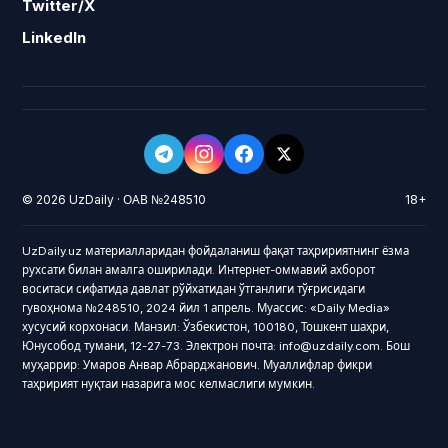
Twitter/X
LinkedIn
© 2026 UzDaily · ОАВ №248510
18+
UzDaily.uz материалларидан фойдаланиш фақат таҳририятнинг ёзма
рухсати билан амалга оширилади. Интернет-оммавий ахборот
воситаси сифатида давлат рўйхатидан ўтганлиги тўғрисидаги
гувоҳнома №248510, 2024 йил 1 апрель. Муассис: «Daily Media»
хусусий корхонаси. Манзил: Ўзбекистон, 100180, Тошкент шаҳри,
Юнусобод тумани, 12-27-73. Электрон почта: info@uzdaily.com. Бош
муҳаррир: Умаров Анвар Абрарджанович. Муаллифлар фикри
таҳририят нуқтаи назарига мос келмаслиги мумкин.