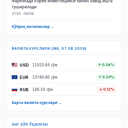
Фарғонада Корея инвестицияси билан завод ишга
туширилади
21:55 · 06/08
Кўпроқ янгиликлар →
ВАЛЮТА КУРСЛАРИ (МБ, 07.08.2026)
USD
11915.64 сўм
↑ 0.24%
EUR
13749.46 сўм
↑ 0.23%
RUB
146.19 сўм
↓ 0.12%
Барча валюта курслари →
ЭНГ КЎП ЎҚИЛГАН