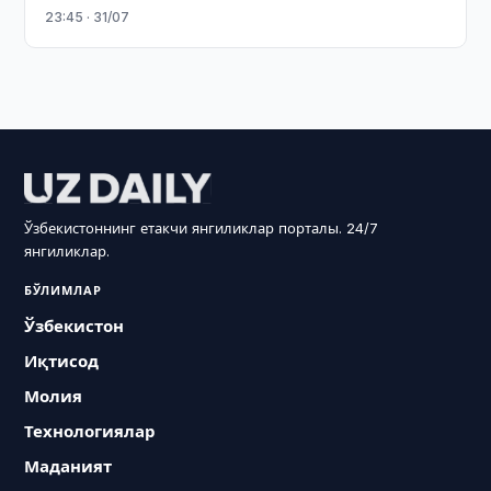
23:45 · 31/07
Ўзбекистоннинг етакчи янгиликлар порталы. 24/7
янгиликлар.
БЎЛИМЛАР
Ўзбекистон
Иқтисод
Молия
Технологиялар
Маданият