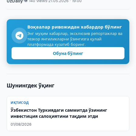
UzDaily
·
👁 140 views
·
21.05.2026 · 19:00
Воқеалар ривожидан хабардор бўлинг
Энг муҳим хабарлар, эксклюзив репортажлар ва
тезкор янгиликларни ўзингизга қулай
платформада кузатиб боринг.
Обуна бўлинг
Шунингдек ўқинг
ИҚТИСОД
Ўзбекистон Туркиядаги саммитда ўзининг
инвестиция салоҳиятини тақдим этди
01/08/2026