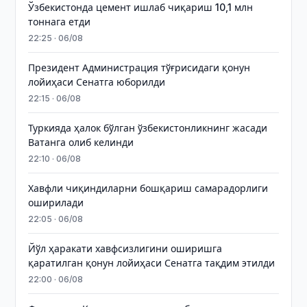
Ўзбекистонда цемент ишлаб чиқариш 10,1 млн
тоннага етди
22:25 · 06/08
Президент Администрация тўғрисидаги қонун
лойиҳаси Сенатга юборилди
22:15 · 06/08
Туркияда ҳалок бўлган ўзбекистонликнинг жасади
Ватанга олиб келинди
22:10 · 06/08
Хавфли чиқиндиларни бошқариш самарадорлиги
оширилади
22:05 · 06/08
Йўл ҳаракати хавфсизлигини оширишга
қаратилган қонун лойиҳаси Сенатга тақдим этилди
22:00 · 06/08