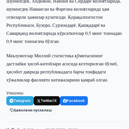
Шунингдек, Андижон, Навоий ва Сирдарё вилоятларида,
шунингдек Наманган ва Фарғона вилоятларида ҳам
сезиларли ҳажмлар кузатилди. Қорақалпоғистон
Республикаси, Бухоро, Сурхондарё, Қашқадарё ва
Самарқанд вилоятларида кўрсаткичлар 0,5 минг тоннадан
0,9 минг тоннагача бўлган.
Маълумотлар Миллий статистика қўмитасининг
дастлабки ҳисоб-китоблари асосида келтирилган бўлиб,
ҳисобот даврида республикадаги барча тоифадаги
хўжаликлар фаолияти натижаларини қамраб олган.
Улашиш:
Telegram
Twitter/X
Facebook
Ҳаволани нусхалаш