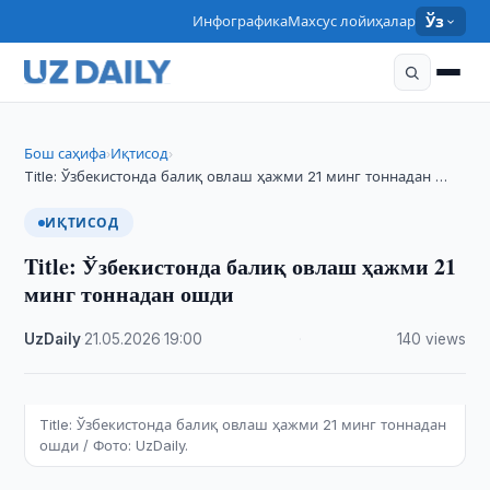
Инфографика
Махсус лойиҳалар
Ўз
Бош саҳифа
Иқтисод
›
›
Title: Ўзбекистонда балиқ овлаш ҳажми 21 минг тоннадан …
ИҚТИСОД
Title: Ўзбекистонда балиқ овлаш ҳажми 21
минг тоннадан ошди
UzDaily
·
21.05.2026
·
19:00
·
140 views
Title: Ўзбекистонда балиқ овлаш ҳажми 21 минг тоннадан
ошди / Фото: UzDaily.