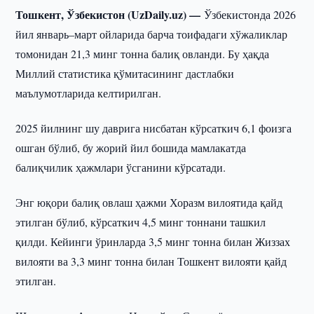
Тошкент, Ўзбекистон (UzDaily.uz) —
Ўзбекистонда 2026
йил январь–март ойларида барча тоифадаги хўжаликлар
томонидан 21,3 минг тонна балиқ овланди. Бу ҳақда
Миллий статистика қўмитасининг дастлабки
маълумотларида келтирилган.
2025 йилнинг шу даврига нисбатан кўрсаткич 6,1 фоизга
ошган бўлиб, бу жорий йил бошида мамлакатда
балиқчилик ҳажмлари ўсганини кўрсатади.
Энг юқори балиқ овлаш ҳажми Хоразм вилоятида қайд
этилган бўлиб, кўрсаткич 4,5 минг тоннани ташкил
қилди. Кейинги ўринларда 3,5 минг тонна билан Жиззах
вилояти ва 3,3 минг тонна билан Тошкент вилояти қайд
этилган.