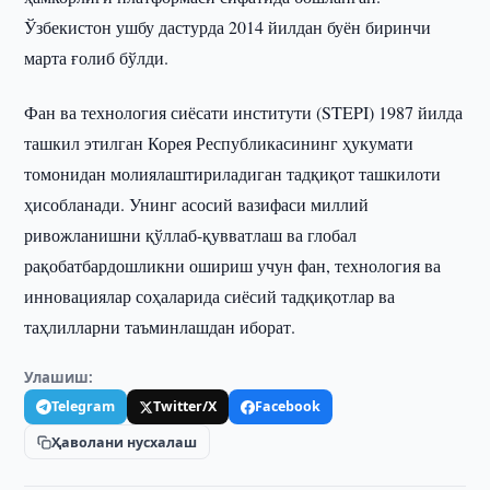
Ўзбекистон ушбу дастурда 2014 йилдан буён биринчи
марта ғолиб бўлди.
Фан ва технология сиёсати институти (STEPI) 1987 йилда
ташкил этилган Корея Республикасининг ҳукумати
томонидан молиялаштириладиган тадқиқот ташкилоти
ҳисобланади. Унинг асосий вазифаси миллий
ривожланишни қўллаб-қувватлаш ва глобал
рақобатбардошликни ошириш учун фан, технология ва
инновациялар соҳаларида сиёсий тадқиқотлар ва
таҳлилларни таъминлашдан иборат.
Улашиш:
Telegram
Twitter/X
Facebook
Ҳаволани нусхалаш