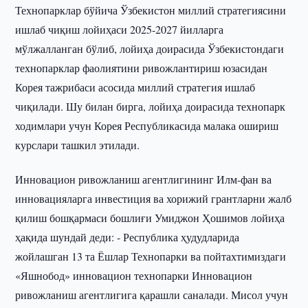
Технопарклар бўйича Ўзбекистон миллий стратегиясини
ишлаб чиқиш лойиҳаси 2025-2027 йилларга
мўлжалланган бўлиб, лойиҳа доирасида Ўзбекистондаги
технопарклар фаолиятини ривожлантириш юзасидан
Корея тажрибаси асосида миллий стратегия ишлаб
чиқилади. Шу билан бирга, лойиҳа доирасида технопарк
ходимлари учун Корея Республикасида малака ошириш
курслари ташкил этилади.
Инновацион ривожланиш агентлигининг Илм-фан ва
инновацияларга инвестиция ва хорижий грантларни жалб
қилиш бошқармаси бошлиғи Умиджон Ҳошимов лойиҳа
ҳақида шундай деди: - Республика ҳудудларида
жойлашган 13 та Ёшлар Технопарки ва пойтахтимиздаги
«Яшнобод» инновацион технопарки Инновацион
ривожланиш агентлигига қарашли саналади. Мисол учун