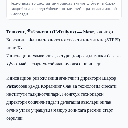
Технопарклар фаолиятини ривожлантириш бўйича Корея
тажрибаси асосида Ўзбекистон миллий стратегияси ишлаб
чиқилади
Тошкент, Ўзбекистон (UzDaily.uz) —
Мазкур лойиҳа
Кореянинг Фан ва технология сиёсати институти (STEPI)
нинг К-
Инновацион ҳамкорлик дастури доирасида ташқи беғараз
кўмак маблағлари ҳисобидан амалга оширилади.
Инновацион ривожланиш агентлиги директори Шароф
Ражаббоев ҳамда Кореянинг Фан ва технология сиёсати
институти тадқиқотчилари, Геонгбук технопарки
директори бошчилигидаги делегация аъзолари билан
бўлиб ўтган учрашувда мазкур лойиҳага расмий старт
берилди.