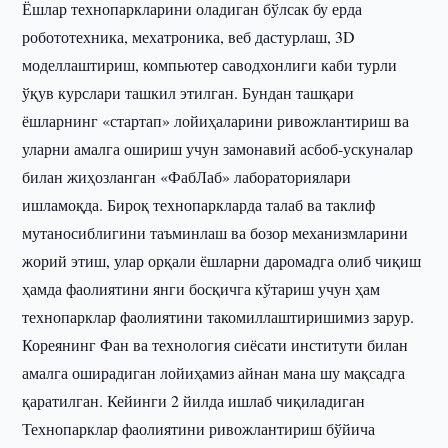
Ёшлар технопаркларини оладиган бўлсак бу ерда
робототехника, мехатроника, веб дастурлаш, 3D
моделлаштириш, компьютер саводхонлиги каби турли
ўқув курслари ташкил этилган. Бундан ташқари
ёшларнинг «стартап» лойиҳаларини ривожлантириш ва
уларни амалга ошириш учун замонавий асбоб-ускуналар
билан жиҳозланган «ФабЛаб» лабораториялари
ишламоқда. Бироқ технопаркларда талаб ва таклиф
мутаносиблигини таъминлаш ва бозор механизмларини
жорий этиш, улар орқали ёшларни даромадга олиб чиқиш
ҳамда фаолиятини янги босқичга кўтариш учун ҳам
технопарклар фаолиятини такомиллаштиришимиз зарур.
Кореянинг Фан ва технология сиёсати институти билан
амалга оширадиган лойиҳамиз айнан мана шу мақсадга
қаратилган. Кейинги 2 йилда ишлаб чиқиладиган
Технопарклар фаолиятини ривожлантириш бўйича