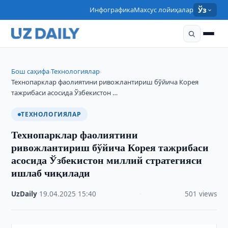
Инфографика
Махсус лойиҳалар
Ўз
Бош саҳифа
Технологиялар
›
›
Технопарклар фаолиятини ривожлантириш бўйича Корея
тажрибаси асосида Ўзбекистон …
ТЕХНОЛОГИЯЛАР
Технопарклар фаолиятини
ривожлантириш бўйича Корея тажрибаси
асосида Ўзбекистон миллий стратегияси
ишлаб чиқилади
UzDaily
·
19.04.2025
·
15:40
·
501 views