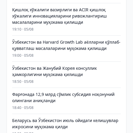
Қишлоқ хўжалиги вазирлиги ва ACIR қишлоқ
хўжалиги инновацияларини ривожлантириш
масалаларини муҳокама қилишди
19:10 · 05/08
Ўзбекистон ва Harvard Growth Lab аёлларни қўллаб-
қувватлаш масалаларини муҳокама қилишди
19:00 · 05/08
Ўзбекистон ва Жанубий Корея консуллик
ҳамкорлигини муҳокама қилишди
18:50 · 05/08
Фарғонада 12,9 млрд сўмлик субсидия ноқонуний
олингани аниқланди
18:40 · 05/08
Беларусь ва Ўзбекистон июль ойидаги келишувлар
ижросини муҳокама қилди