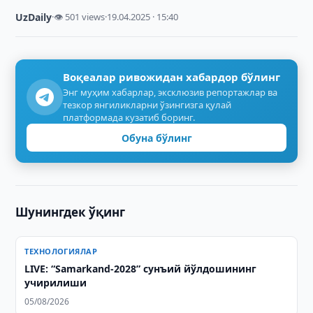
UzDaily
·
👁 501 views
·
19.04.2025 · 15:40
Воқеалар ривожидан хабардор бўлинг
Энг муҳим хабарлар, эксклюзив репортажлар ва
тезкор янгиликларни ўзингизга қулай
платформада кузатиб боринг.
Обуна бўлинг
Шунингдек ўқинг
ТЕХНОЛОГИЯЛАР
LIVE: “Samarkand-2028” сунъий йўлдошининг
учирилиши
05/08/2026