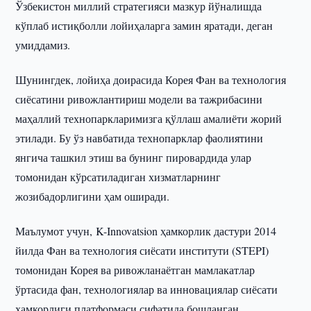
Ўзбекистон миллий стратегияси мазкур йўналишда
кўплаб истиқболли лойиҳаларга замин яратади, деган
умиддамиз.
Шунингдек, лойиҳа доирасида Корея Фан ва технология
сиёсатини ривожлантириш модели ва тажрибасини
маҳаллий технопаркларимизга қўллаш амалиёти жорий
этилади. Бу ўз навбатида технопарклар фаолиятини
янгича ташкил этиш ва бунинг пировардида улар
томонидан кўрсатиладиган хизматларнинг
жозибадорлигини ҳам оширади.
Маълумот учун, K-Innovatsion ҳамкорлик дастури 2014
йилда Фан ва технология сиёсати институти (STEPI)
томонидан Корея ва ривожланаётган мамлакатлар
ўртасида фан, технологиялар ва инновациялар сиёсати
ҳамкорлиги платформаси сифатида бошланган.