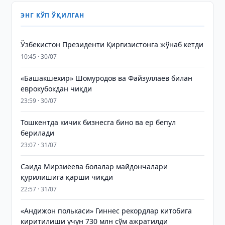
ЭНГ КЎП ЎҚИЛГАН
Ўзбекистон Президенти Қирғизистонга жўнаб кетди
10:45 · 30/07
«Башакшехир» Шомуродов ва Файзуллаев билан
еврокубокдан чиқди
23:59 · 30/07
Тошкентда кичик бизнесга бино ва ер бепул
берилади
23:07 · 31/07
Саида Мирзиёева болалар майдончалари
қурилишига қарши чиқди
22:57 · 31/07
«Андижон полькаси» Гиннес рекордлар китобига
киритилиши учун 730 млн сўм ажратилди