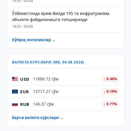
18:30 · 05/08
Ўзбекистонда ярим йилда 195 та инфратузилма
объекти фойдаланишга топширилди
18:20 · 05/08
Кўпроқ янгиликлар →
ВАЛЮТА КУРСЛАРИ (МБ, 06.08.2026)
USD
11886.72 сўм
↓ 0.46%
EUR
13717.27 сўм
↓ 0.19%
RUB
146.37 сўм
↓ 0.71%
Барча валюта курслари →