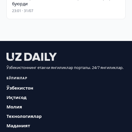
буюрди
23:01 · 31/07
Ўзбекистоннинг етакчи янгиликлар порталы. 24/7 янгиликлар.
БЎЛИМЛАР
Ўзбекистон
Иқтисод
Молия
Технологиялар
Маданият