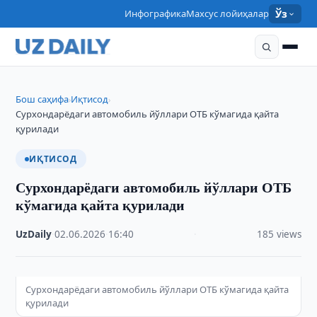
Инфографика
Махсус лойиҳалар
Ўз
Бош саҳифа
Иқтисод
›
›
Сурхондарёдаги автомобиль йўллари ОТБ кўмагида қайта
қурилади
ИҚТИСОД
Сурхондарёдаги автомобиль йўллари ОТБ
кўмагида қайта қурилади
UzDaily
·
02.06.2026
·
16:40
·
185 views
Сурхондарёдаги автомобиль йўллари ОТБ кўмагида қайта
қурилади