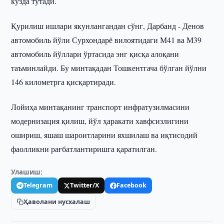
кўзда тутади.
Қурилиш ишлари якунлангандан сўнг, Дарбанд - Денов
автомобиль йўли Сурхондарё вилоятидаги М41 ва М39
автомобиль йўллари ўртасида энг қисқа алоқани
таъминлайди. Бу минтақадан Тошкентгача бўлган йўлни
146 километрга қисқартиради.
Лойиҳа минтақанинг транспорт инфратузилмасини
модернизация қилиш, йўл ҳаракати хавфсизлигини
ошириш, яшаш шароитларини яхшилаш ва иқтисодий
фаолликни рағбатлантиришга қаратилган.
Улашиш:
Telegram
Twitter/X
Facebook
Ҳаволани нусхалаш