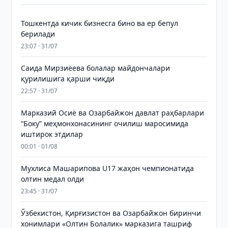
Тошкентда кичик бизнесга бино ва ер бепул
берилади
23:07 · 31/07
Саида Мирзиёева болалар майдончалари
қурилишига қарши чиқди
22:57 · 31/07
Марказий Осиё ва Озарбайжон давлат раҳбарлари
“Боку” меҳмонхонасининг очилиш маросимида
иштирок этдилар
00:01 · 01/08
Мухлиса Машарипова U17 жаҳон чемпионатида
олтин медал олди
23:45 · 31/07
Ўзбекистон, Қирғизистон ва Озарбайжон биринчи
хонимлари «Олтин Болалик» марказига ташриф