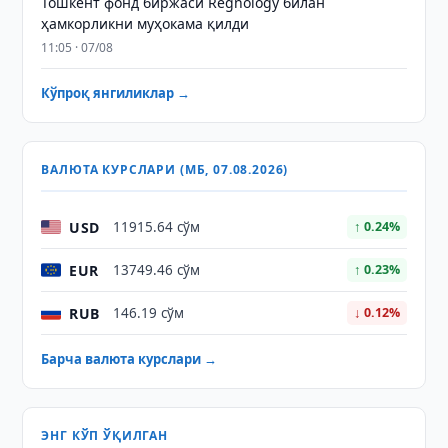
Тошкент фонд биржаси Regnology билан
ҳамкорликни муҳокама қилди
11:05 · 07/08
Кўпроқ янгиликлар →
ВАЛЮТА КУРСЛАРИ (МБ, 07.08.2026)
USD
11915.64 сўм
↑ 0.24%
EUR
13749.46 сўм
↑ 0.23%
RUB
146.19 сўм
↓ 0.12%
Барча валюта курслари →
ЭНГ КЎП ЎҚИЛГАН