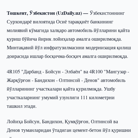
Тошкент, Ўзбекистон (UzDaily.uz) —
Ўзбекистоннинг
Сурхондарё вилоятида Осиё тараққиёт банкининг
молиявий кўмагида халқаро автомобиль йўлларини қайта
қуриш бўйича йирик лойиҳалар амалга оширилмоқда.
Минтақавий йўл инфратузилмасини модернизация қилиш
доирасида ишлар босқичма-босқич амалга оширилмоқда.
4R105 "Дарбанд - Бойсун - Элбаён" ва 4R100 "Мангузар -
Жарқўрғон - Бандихон - Олтинсой - Денов" автомобиль
йўлларининг участкалари қайта қурилмоқда. Ушбу
участкаларнинг умумий узунлиги 111 километрни
ташкил этади.
Лойиҳа Бойсун, Бандихон, Қумқўрғон, Олтинсой ва
Денов туманларидан ўтадиган цемент-бетон йўл қуришни