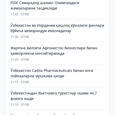
FIDE Самарқанд шахмат Олимпиадаси
жамоаларини тасдиқлади
11:45 · 07/08
Ўзбекистон ва Иордания қишлоқ хўжалиги фанлари
бўйича меморандум имзоладилар
11:30 · 07/08
Фарғона вилояти Афғонистон бизнеслари билан
ҳамкорликни кенгайтирмоқда
11:20 · 07/08
Ўзбекистон Cadila Pharmaceuticals билан янги
лойиҳаларни муҳокама қилди
11:15 · 07/08
Ўзбекистондан Вьетнамга туристлар оқими 44,7
фоизга ошди
11:10 · 07/08