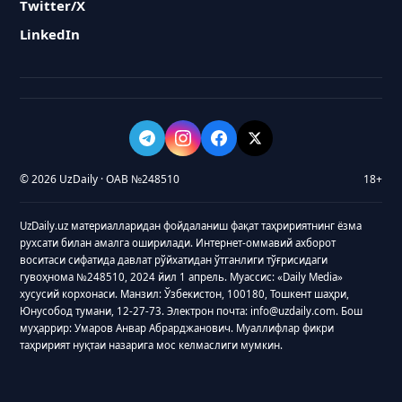
Twitter/X
LinkedIn
© 2026 UzDaily · ОАВ №248510
18+
UzDaily.uz материалларидан фойдаланиш фақат таҳририятнинг ёзма
рухсати билан амалга оширилади. Интернет-оммавий ахборот
воситаси сифатида давлат рўйхатидан ўтганлиги тўғрисидаги
гувоҳнома №248510, 2024 йил 1 апрель. Муассис: «Daily Media»
хусусий корхонаси. Манзил: Ўзбекистон, 100180, Тошкент шаҳри,
Юнусобод тумани, 12-27-73. Электрон почта: info@uzdaily.com. Бош
муҳаррир: Умаров Анвар Абрарджанович. Муаллифлар фикри
таҳририят нуқтаи назарига мос келмаслиги мумкин.