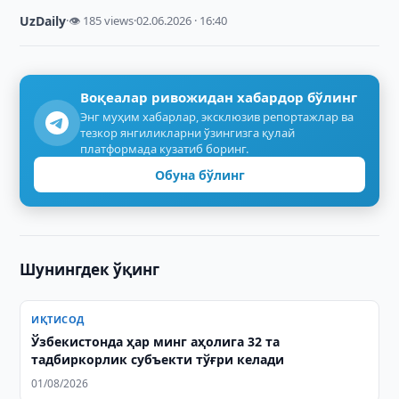
UzDaily
·
👁 185 views
·
02.06.2026 · 16:40
Воқеалар ривожидан хабардор бўлинг
Энг муҳим хабарлар, эксклюзив репортажлар ва
тезкор янгиликларни ўзингизга қулай
платформада кузатиб боринг.
Обуна бўлинг
Шунингдек ўқинг
ИҚТИСОД
Ўзбекистонда ҳар минг аҳолига 32 та
тадбиркорлик субъекти тўғри келади
01/08/2026