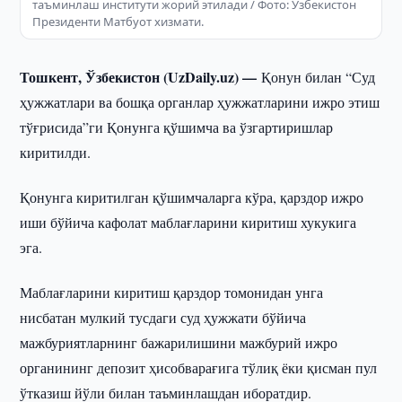
таъминлаш институти жорий этилади / Фото: Ўзбекистон
Президенти Матбуот хизмати.
Тошкент, Ўзбекистон (UzDaily.uz) —
Қонун билан “Суд
ҳужжатлари ва бошқа органлар ҳужжатларини ижро этиш
тўғрисида”ги Қонунга қўшимча ва ўзгартиришлар
киритилди.
Қонунга киритилган қўшимчаларга кўра, қарздор ижро
иши бўйича кафолат маблағларини киритиш хукукига
эга.
Маблағларини киритиш қарздор томонидан унга
нисбатан мулкий тусдаги суд ҳужжати бўйича
мажбуриятларнинг бажарилишини мажбурий ижро
органининг депозит ҳисобварағига тўлиқ ёки қисман пул
ўтказиш йўли билан таъминлашдан иборатдир.