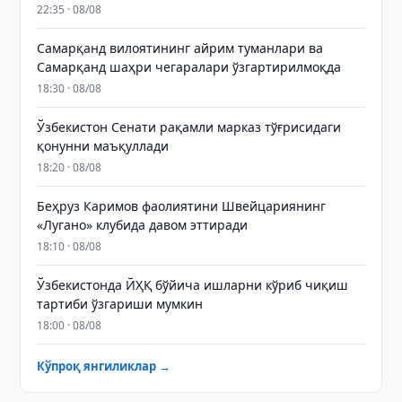
22:35 · 08/08
Самарқанд вилоятининг айрим туманлари ва
Самарқанд шаҳри чегаралари ўзгартирилмоқда
18:30 · 08/08
Ўзбекистон Сенати рақамли марказ тўғрисидаги
қонунни маъқуллади
18:20 · 08/08
Беҳруз Каримов фаолиятини Швейцариянинг
«Лугано» клубида давом эттиради
18:10 · 08/08
Ўзбекистонда ЙҲҚ бўйича ишларни кўриб чиқиш
тартиби ўзгариши мумкин
18:00 · 08/08
Кўпроқ янгиликлар →