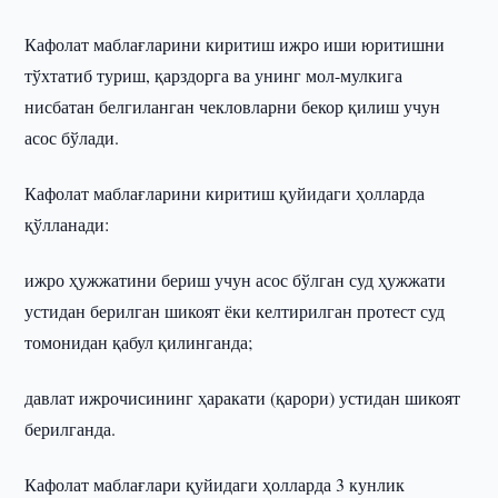
Кафолат маблағларини киритиш ижро иши юритишни
тўхтатиб туриш, қарздорга ва унинг мол-мулкига
нисбатан белгиланган чекловларни бекор қилиш учун
асос бўлади.
Кафолат маблағларини киритиш қуйидаги ҳолларда
қўлланади:
ижро ҳужжатини бериш учун асос бўлган суд ҳужжати
устидан берилган шикоят ёки келтирилган протест суд
томонидан қабул қилинганда;
давлат ижрочисининг ҳаракати (қарори) устидан шикоят
берилганда.
Кафолат маблағлари қуйидаги ҳолларда 3 кунлик