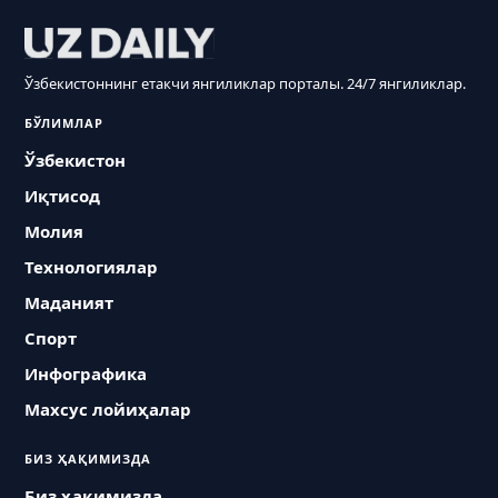
Ўзбекистоннинг етакчи янгиликлар порталы. 24/7 янгиликлар.
БЎЛИМЛАР
Ўзбекистон
Иқтисод
Молия
Технологиялар
Маданият
Спорт
Инфографика
Махсус лойиҳалар
БИЗ ҲАҚИМИЗДА
Биз ҳақимизда