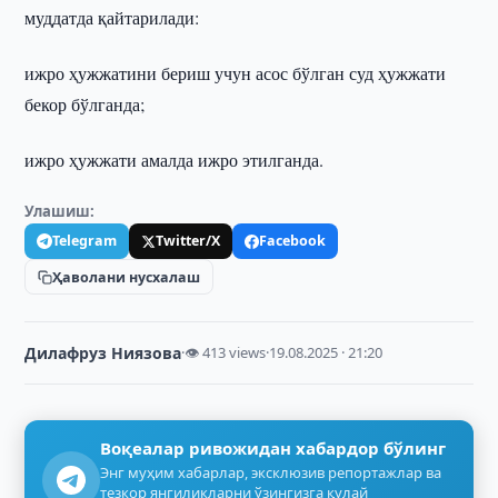
муддатда қайтарилади:
ижро ҳужжатини бериш учун асос бўлган суд ҳужжати
бекор бўлганда;
ижро ҳужжати амалда ижро этилганда.
Улашиш:
Telegram
Twitter/X
Facebook
Ҳаволани нусхалаш
Дилафруз Ниязова
·
👁 413 views
·
19.08.2025 · 21:20
Воқеалар ривожидан хабардор бўлинг
Энг муҳим хабарлар, эксклюзив репортажлар ва
тезкор янгиликларни ўзингизга қулай