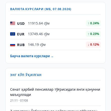
ВАЛЮТА КУРСЛАРИ (МБ, 07.08.2026)
USD
11915.64 сўм
↑ 0.24%
EUR
13749.46 сўм
↑ 0.23%
RUB
146.19 сўм
↓ 0.12%
Барча валюта курслари →
ЭНГ КЎП ЎҚИЛГАН
Сенат ҳарбий пенсиялар тўғрисидаги янги қонунни
маъқуллади
21:11 · 07/08