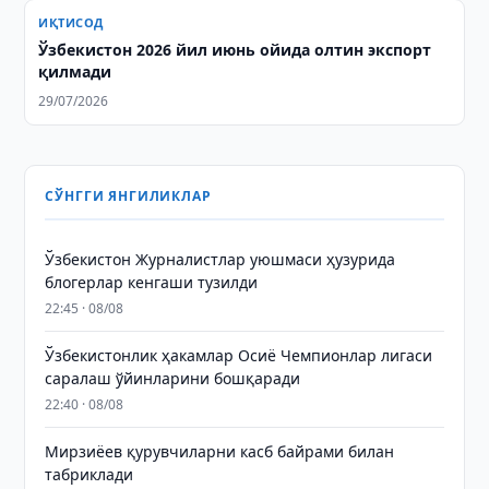
ИҚТИСОД
Ўзбекистон 2026 йил июнь ойида олтин экспорт
қилмади
29/07/2026
СЎНГГИ ЯНГИЛИКЛАР
Ўзбекистон Журналистлар уюшмаси ҳузурида
блогерлар кенгаши тузилди
22:45 · 08/08
Ўзбекистонлик ҳакамлар Осиё Чемпионлар лигаси
саралаш ўйинларини бошқаради
22:40 · 08/08
Мирзиёев қурувчиларни касб байрами билан
табриклади