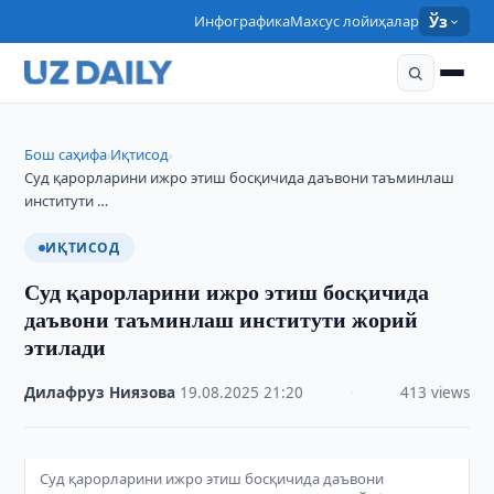
Инфографика
Махсус лойиҳалар
Ўз
Бош саҳифа
Иқтисод
›
›
Суд қарорларини ижро этиш босқичида даъвони таъминлаш
институти …
ИҚТИСОД
Суд қарорларини ижро этиш босқичида
даъвони таъминлаш институти жорий
этилади
Дилафруз Ниязова
·
19.08.2025
·
21:20
·
413 views
Суд қарорларини ижро этиш босқичида даъвони