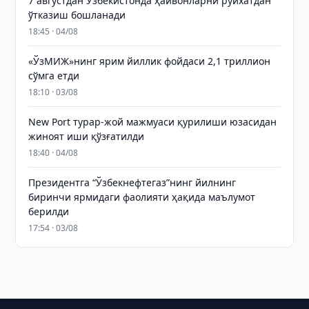
7 августдан Ўзбекистонда ҳайвонларни рўйхатдан
ўтказиш бошланади
18:45 · 04/08
«ЎзМИЖ»нинг ярим йиллик фойдаси 2,1 триллион
сўмга етди
18:10 · 03/08
New Port турар-жой мажмуаси қурилиши юзасидан
жиноят иши қўзғатилди
18:40 · 04/08
Президентга “Ўзбекнефтегаз”нинг йилнинг
биринчи ярмидаги фаолияти ҳақида маълумот
берилди
17:54 · 03/08