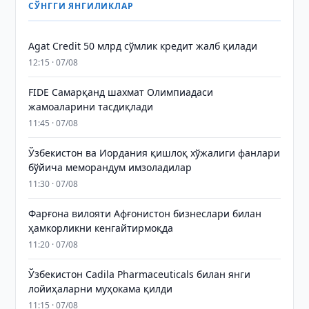
СЎНГГИ ЯНГИЛИКЛАР
Agat Credit 50 млрд сўмлик кредит жалб қилади
12:15 · 07/08
FIDE Самарқанд шахмат Олимпиадаси
жамоаларини тасдиқлади
11:45 · 07/08
Ўзбекистон ва Иордания қишлоқ хўжалиги фанлари
бўйича меморандум имзоладилар
11:30 · 07/08
Фарғона вилояти Афғонистон бизнеслари билан
ҳамкорликни кенгайтирмоқда
11:20 · 07/08
Ўзбекистон Cadila Pharmaceuticals билан янги
лойиҳаларни муҳокама қилди
11:15 · 07/08