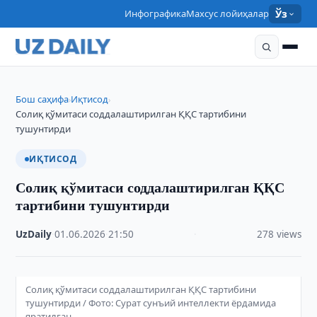
Инфографика
Махсус лойиҳалар
Ўз
Бош саҳифа
Иқтисод
›
›
Солиқ қўмитаси соддалаштирилган ҚҚС тартибини
тушунтирди
ИҚТИСОД
Солиқ қўмитаси соддалаштирилган ҚҚС
тартибини тушунтирди
UzDaily
·
01.06.2026
·
21:50
·
278 views
Солиқ қўмитаси соддалаштирилган ҚҚС тартибини
тушунтирди / Фото: Сурат сунъий интеллекти ёрдамида
яратилган.