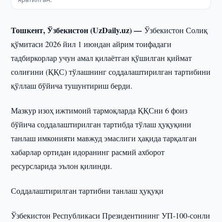
Тошкент, Ўзбекистон (UzDaily.uz) —
Ўзбекистон Солиқ
қўмитаси 2026 йил 1 июндан айрим тоифадаги
тадбиркорлар учун амал қилаётган қўшилган қиймат
солиғини (ҚҚС) тўлашнинг соддалаштирилган тартибини
қўллаш бўйича тушунтириш берди.
Мазкур изоҳ ижтимоий тармоқларда ҚҚСни 6 фоиз
бўйича соддалаштирилган тартибда тўлаш ҳуқуқини
танлаш имконияти мавжуд эмаслиги ҳақида тарқалган
хабарлар ортидан идоранинг расмий ахборот
ресурсларида эълон қилинди.
Соддалаштирилган тартибни танлаш ҳуқуқи
Ўзбекистон Республикаси Президентининг УП-100-сонли