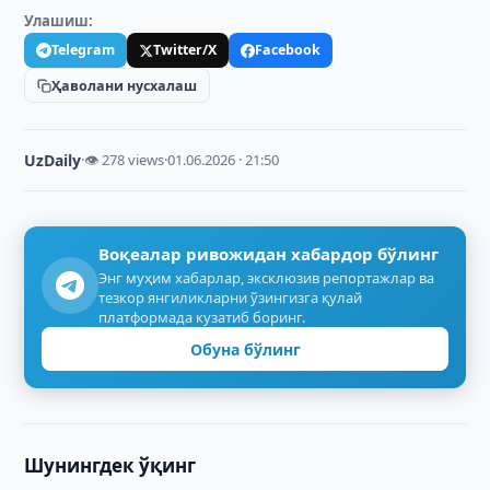
Улашиш:
Telegram
Twitter/X
Facebook
Ҳаволани нусхалаш
UzDaily
·
👁 278 views
·
01.06.2026 · 21:50
Воқеалар ривожидан хабардор бўлинг
Энг муҳим хабарлар, эксклюзив репортажлар ва
тезкор янгиликларни ўзингизга қулай
платформада кузатиб боринг.
Обуна бўлинг
Шунингдек ўқинг