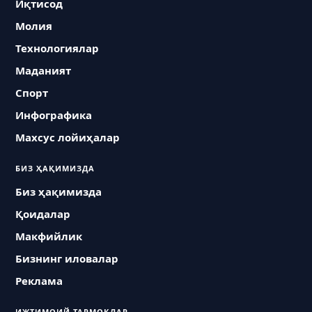
Иқтисод
Молия
Технологиялар
Маданият
Спорт
Инфографика
Махсус лойиҳалар
БИЗ ҲАҚИМИЗДА
Биз ҳақимизда
Қоидалар
Макфийлик
Бизнинг иловалар
Реклама
ИЖТИМОИЙ ТАРМОҚЛАР