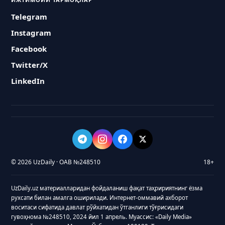
Telegram
Instagram
Facebook
Twitter/X
LinkedIn
© 2026 UzDaily · ОАВ №248510
18+
UzDaily.uz материалларидан фойдаланиш фақат таҳририятнинг ёзма
рухсати билан амалга оширилади. Интернет-оммавий ахборот
воситаси сифатида давлат рўйхатидан ўтганлиги тўғрисидаги
гувоҳнома №248510, 2024 йил 1 апрель. Муассис: «Daily Media»