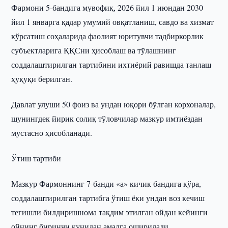
Фармони 5-бандига мувофиқ, 2026 йил 1 июндан 2030
йил 1 январга қадар умумий овқатланиш, савдо ва хизмат
кўрсатиш соҳаларида фаолият юритувчи тадбиркорлик
субъектларига ҚҚСни ҳисоблаш ва тўлашнинг
соддалаштирилган тартибини ихтиёрий равишда танлаш
ҳуқуқи берилган.
Давлат улуши 50 фоиз ва ундан юқори бўлган корхоналар,
шунингдек йирик солиқ тўловчилар мазкур имтиёздан
мустасно ҳисобланади.
Ўтиш тартиби
Мазкур Фармоннинг 7-банди «а» кичик бандига кўра,
соддалаштирилган тартибга ўтиш ёки ундан воз кечиш
тегишли билдиришнома тақдим этилган ойдан кейинги
ойнинг биринчи кунидан амалга оширилади.