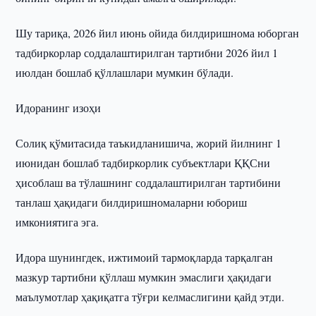
Шу тариқа, 2026 йил июнь ойида билдиришнома юборган
тадбиркорлар соддалаштирилган тартибни 2026 йил 1
июлдан бошлаб қўллашлари мумкин бўлади.
Идоранинг изоҳи
Солиқ қўмитасида таъкидланишича, жорий йилнинг 1
июнидан бошлаб тадбиркорлик субъектлари ҚҚСни
ҳисоблаш ва тўлашнинг соддалаштирилган тартибини
танлаш ҳақидаги билдиришномаларни юбориш
имкониятига эга.
Идора шунингдек, ижтимоий тармоқларда тарқалган
мазкур тартибни қўллаш мумкин эмаслиги ҳақидаги
маълумотлар ҳақиқатга тўғри келмаслигини қайд этди.