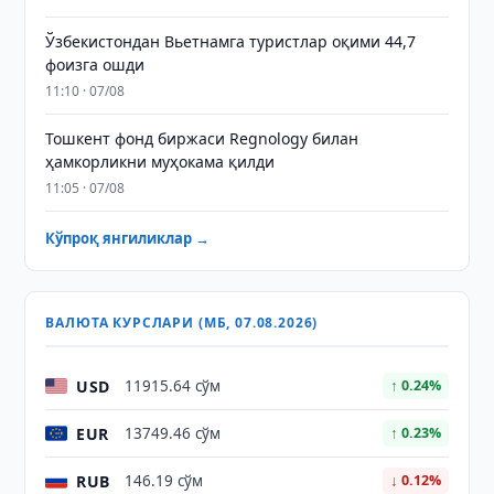
Ўзбекистондан Вьетнамга туристлар оқими 44,7
фоизга ошди
11:10 · 07/08
Тошкент фонд биржаси Regnology билан
ҳамкорликни муҳокама қилди
11:05 · 07/08
Кўпроқ янгиликлар →
ВАЛЮТА КУРСЛАРИ (МБ, 07.08.2026)
USD
11915.64 сўм
↑ 0.24%
EUR
13749.46 сўм
↑ 0.23%
RUB
146.19 сўм
↓ 0.12%