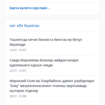
Барча валюта курслари →
ЭНГ КЎП ЎҚИЛГАН
Тошкентда кичик бизнесга бино ва ер бепул
берилади
23:07 · 31/07
Саида Мирзиёева болалар майдончалари
қурилишига қарши чиқди
22:57 · 31/07
Марказий Осиё ва Озарбайжон давлат раҳбарлари
“Боку” меҳмонхонасининг очилиш маросимида
иштирок этдилар
00:01 · 01/08