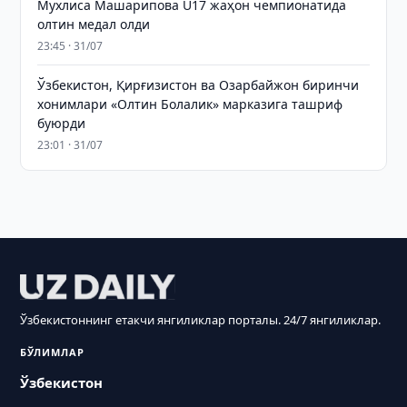
Мухлиса Машарипова U17 жаҳон чемпионатида
олтин медал олди
23:45 · 31/07
Ўзбекистон, Қирғизистон ва Озарбайжон биринчи
хонимлари «Олтин Болалик» марказига ташриф
буюрди
23:01 · 31/07
Ўзбекистоннинг етакчи янгиликлар порталы. 24/7 янгиликлар.
БЎЛИМЛАР
Ўзбекистон