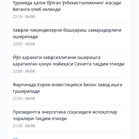
Туркияда ҳалок бўлган ўзбекистонликнинг жасади
Ватанга олиб келинди
22:10 · 06/08
Хавфли чиқиндиларни бошқариш самарадорлиги
оширилади
22:05 · 06/08
Йўл ҳаракати хавфсизлигини оширишга
қаратилган қонун лойиҳаси Сенатга тақдим этилди
22:00 · 06/08
Фарғонада Корея инвестицияси билан завод ишга
туширилади
21:55 · 06/08
Президентга энергетика соҳасидаги ислоҳотлар
чоралари тақдим этилди
21:50 · 06/08