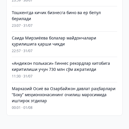
23:59 · 30/07
Тошкентда кичик бизнесга бино ва ер бепул
берилади
23:07 · 31/07
Саида Мирзиёева болалар майдончалари
қурилишига қарши чиқди
22:57 · 31/07
«Андижон полькаси» Гиннес рекордлар китобига
киритилиши учун 730 млн сўм ажратилди
11:30 · 31/07
Марказий Осиё ва Озарбайжон давлат раҳбарлари
“Боку” меҳмонхонасининг очилиш маросимида
иштирок этдилар
00:01 · 01/08