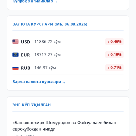
Кўпроқ янгиликлар →
ВАЛЮТА КУРСЛАРИ (МБ, 06.08.2026)
USD
11886.72 сўм
↓ 0.46%
EUR
13717.27 сўм
↓ 0.19%
RUB
146.37 сўм
↓ 0.71%
Барча валюта курслари →
ЭНГ КЎП ЎҚИЛГАН
«Башакшехир» Шомуродов ва Файзуллаев билан
еврокубокдан чиқди