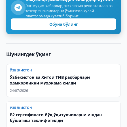
Энг муҳим хабарлар, эксклюзив репортажлар ва
тезкор янгиликларни ўзингизга қулай
платформада кузатиб боринг.
Обуна бўлинг
Шунингдек ўқинг
ЎЗБЕКИСТОН
Ўзбекистон ва Хитой ТИВ раҳбарлари
ҳамкорликни муҳокама қилди
24/07/2026
ЎЗБЕКИСТОН
B2 сертификати йўқ ўқитувчиларни ишдан
бўшатиш таклиф этилди