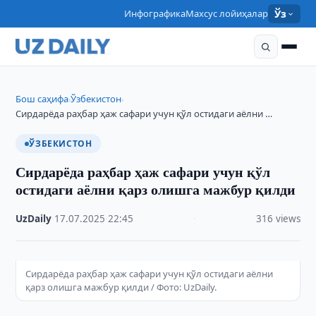
Инфографика
Махсус лойиҳалар
Ўз
Бош саҳифа
Ўзбекистон
›
›
Сирдарёда раҳбар ҳаж сафари учун қўл остидаги аёлни …
ЎЗБЕКИСТОН
Сирдарёда раҳбар ҳаж сафари учун қўл
остидаги аёлни қарз олишга мажбур қилди
UzDaily
·
17.07.2025
·
22:45
·
316 views
Сирдарёда раҳбар ҳаж сафари учун қўл остидаги аёлни
қарз олишга мажбур қилди / Фото: UzDaily.