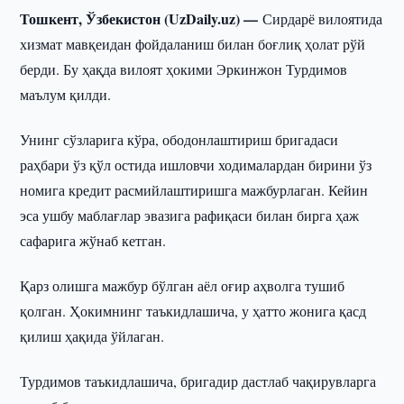
Тошкент, Ўзбекистон (UzDaily.uz) —
Сирдарё вилоятида
хизмат мавқеидан фойдаланиш билан боғлиқ ҳолат рўй
берди. Бу ҳақда вилоят ҳокими Эркинжон Турдимов
маълум қилди.
Унинг сўзларига кўра, ободонлаштириш бригадаси
раҳбари ўз қўл остида ишловчи ходималардан бирини ўз
номига кредит расмийлаштиришга мажбурлаган. Кейин
эса ушбу маблағлар эвазига рафиқаси билан бирга ҳаж
сафарига жўнаб кетган.
Қарз олишга мажбур бўлган аёл оғир аҳволга тушиб
қолган. Ҳокимнинг таъкидлашича, у ҳатто жонига қасд
қилиш ҳақида ўйлаган.
Турдимов таъкидлашича, бригадир дастлаб чақирувларга