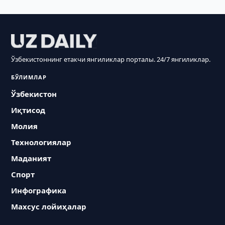
Ўзбекистоннинг етакчи янгиликлар порталы. 24/7 янгиликлар.
БЎЛИМЛАР
Ўзбекистон
Иқтисод
Молия
Технологиялар
Маданият
Спорт
Инфографика
Махсус лойиҳалар