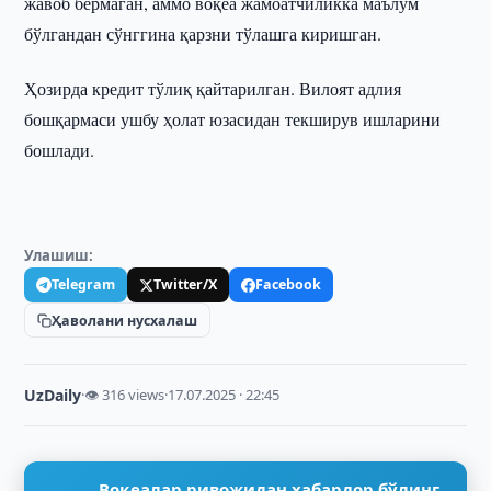
жавоб бермаган, аммо воқеа жамоатчиликка маълум
бўлгандан сўнггина қарзни тўлашга киришган.
Ҳозирда кредит тўлиқ қайтарилган. Вилоят адлия
бошқармаси ушбу ҳолат юзасидан текширув ишларини
бошлади.
Улашиш:
Telegram
Twitter/X
Facebook
Ҳаволани нусхалаш
UzDaily
·
👁 316 views
·
17.07.2025 · 22:45
Воқеалар ривожидан хабардор бўлинг