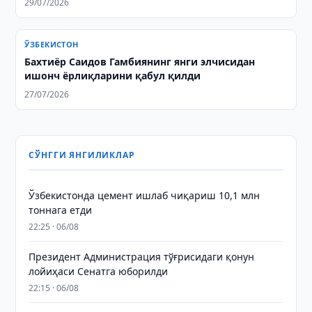
29/07/2026
ЎЗБЕКИСТОН
Бахтиёр Саидов Гамбиянинг янги элчисидан
ишонч ёрлиқларини қабул қилди
27/07/2026
СЎНГГИ ЯНГИЛИКЛАР
Ўзбекистонда цемент ишлаб чиқариш 10,1 млн
тоннага етди
22:25 · 06/08
Президент Администрация тўғрисидаги қонун
лойиҳаси Сенатга юборилди
22:15 · 06/08